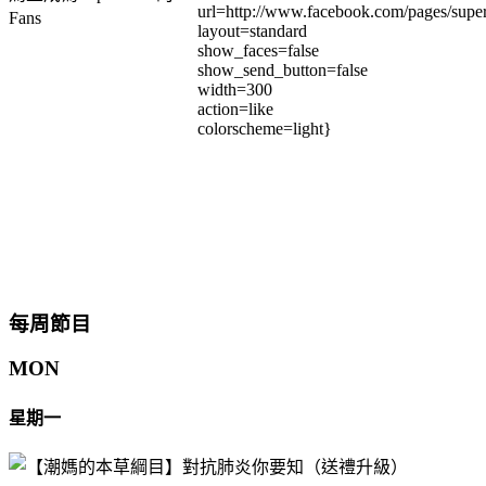
url=http://www.facebook.com/pages/su
Fans
layout=standard
show_faces=false
show_send_button=false
width=300
action=like
colorscheme=light}
每周節目
MON
星期一