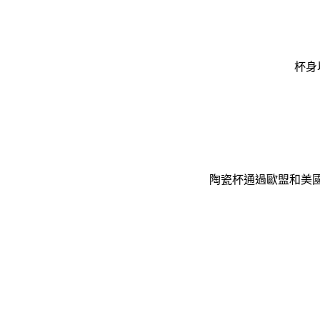
杯身
陶瓷杯通過歐盟和美國 