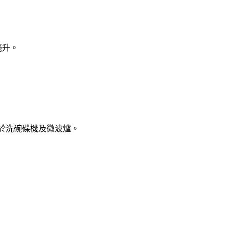
毫升。
適用於洗碗碟機及微波爐。