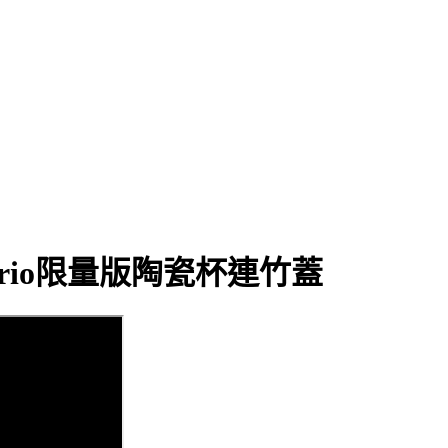
rio限量版陶瓷杯連竹蓋