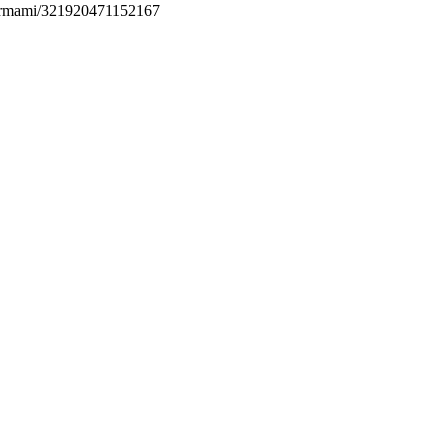
permami/321920471152167