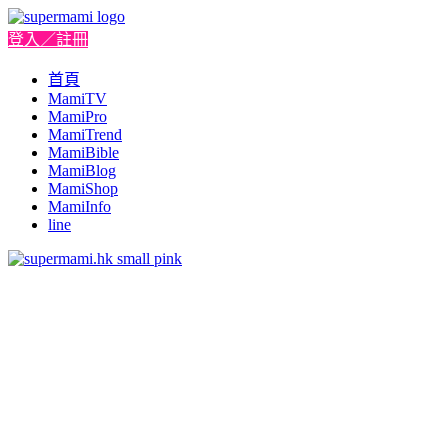
登入／註冊
首頁
MamiTV
MamiPro
MamiTrend
MamiBible
MamiBlog
MamiShop
MamiInfo
line