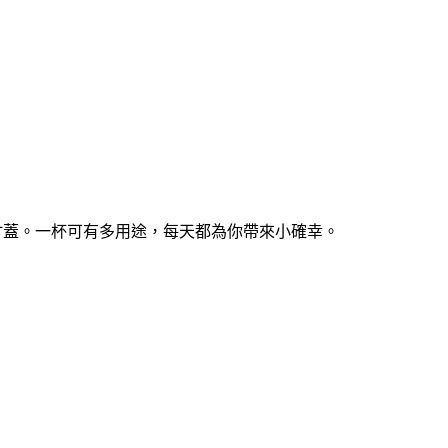
量版陶瓷杯連竹蓋。一杯可有多用途
，每天都為你帶來小確幸。