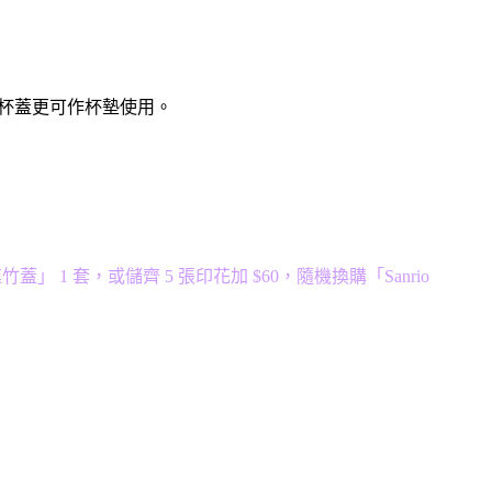
藏價值，杯蓋更可作杯墊使用。
m 陶瓷杯連竹蓋」 1 套，或儲齊 5 張印花加 $60，隨機換購「Sanrio