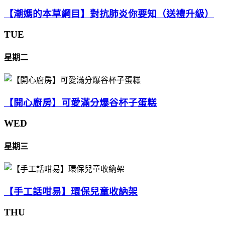
【潮媽的本草綱目】對抗肺炎你要知（送禮升級）
TUE
星期二
【開心廚房】可愛滿分爆谷杯子蛋糕
WED
星期三
【手工話咁易】環保兒童收納架
THU