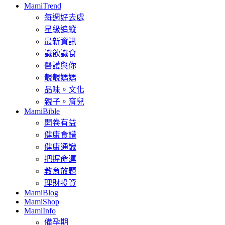
MamiTrend
每週好去處
星級追縱
最新資訊
識飲識食
醫護與你
靚靚媽媽
品味。文化
親子。育兒
MamiBible
開卷有益
健康食譜
健康通識
把握命運
教育放題
理財投資
MamiBlog
MamiShop
MamiInfo
備孕期