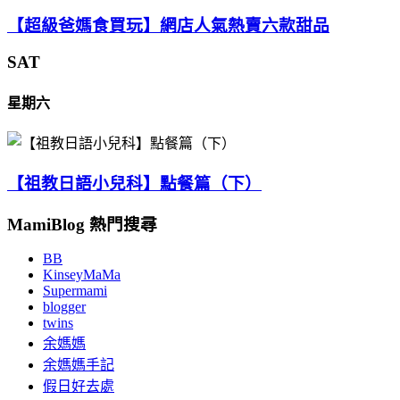
【超級爸媽食買玩】網店人氣熱賣六款甜品
SAT
星期六
【祖教日語小兒科】點餐篇（下）
MamiBlog 熱門搜尋
BB
KinseyMaMa
Supermami
blogger
twins
余媽媽
余媽媽手記
假日好去處