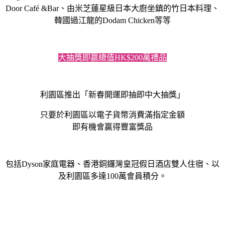
Door Café &Bar、由米芝蓮星級日本大廚坐鎮的竹日本料理、
韓國過江龍的Dodam Chicken等等
大抽獎即嬴總值HK$200萬禮品
利園區推出「新春開運即抽即中大抽獎」
只要於利園區以電子貨幣消費滿指定金額
即有機會贏得豐富獎品
包括Dyson家庭電器、香港銅鑼灣皇冠假日酒店雙人住宿、以
及利園區多達100萬會員積分。