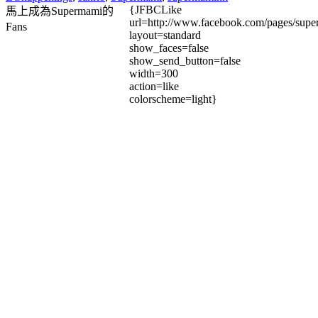
{JFBCLike
馬上成為Supermami的
url=http://www.facebook.com/pages/su
Fans
layout=standard
show_faces=false
show_send_button=false
width=300
action=like
colorscheme=light}