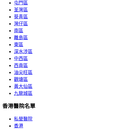
屯門區
荃灣區
葵青區
灣仔區
南區
離島區
東區
深水涉區
中西區
西貢區
油尖旺區
觀塘區
黃大仙區
九龍城區
香港醫院名單
私營醫院
香港