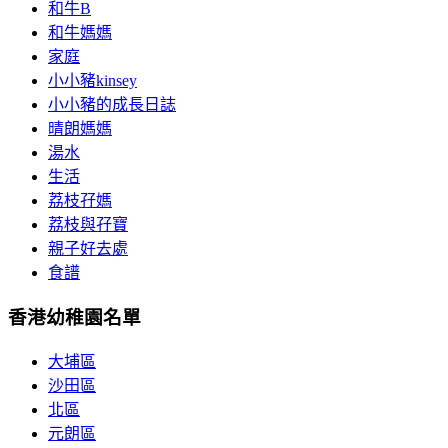
和牛B
和牛媽媽
家庭
小小豬kinsey
小小豬的成長日誌
晴朗媽媽
湯水
生活
荔枝孖媽
荔枝與孖寶
親子好去處
食譜
香港幼稚園名單
大埔區
沙田區
北區
元朗區