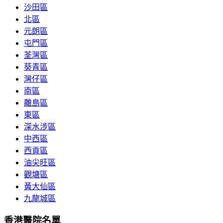
沙田區
北區
元朗區
屯門區
荃灣區
葵青區
灣仔區
南區
離島區
東區
深水涉區
中西區
西貢區
油尖旺區
觀塘區
黃大仙區
九龍城區
香港醫院名單