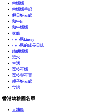
余媽媽
余媽媽手記
假日好去處
和牛B
和牛媽媽
家庭
小小豬kinsey
小小豬的成長日誌
晴朗媽媽
湯水
生活
荔枝孖媽
荔枝與孖寶
親子好去處
食譜
香港幼稚園名單
大埔區