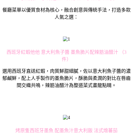
餐廳菜單以優質食材為核⼼，融合創意與傳統⼿法，打造多款
⼈氣之選：
⻄班牙紅蝦他他 意⼤利⿂⼦醬 墨⿂脆片配辣筋油醋汁 （3
件）
選⽤⻄班牙直送紅蝦，⾁質鮮甜細膩，佐以意⼤利⿂⼦醬的濃
郁鹹鮮，配上⼈⼿製作的墨⿂脆片，酥脆與柔潤的對比在唇齒
間交織共鳴，辣筋油醋汁為整道菜式畫龍點睛。
烤原隻⻄班牙墨⿂ 配墨⿂汁意⼤利飯 法式燴蕃茄