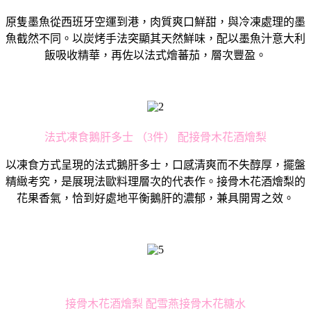
原隻墨⿂從⻄班牙空運到港，⾁質爽⼝鮮甜，與冷凍處理的墨
⿂截然不同。以炭烤⼿法突顯其天然鮮味，配以墨⿂汁意⼤利
飯吸收精華，再佐以法式燴蕃茄，層次豐盈。
法式凍食鵝肝多⼠ （3件） 配接骨⽊花酒燴梨
以凍食⽅式呈現的法式鵝肝多⼠，⼝感清爽⽽不失醇厚，擺盤
精緻考究，是展現法歐料理層次的代表作。接骨⽊花酒燴梨的
花果香氣，恰到好處地平衡鵝肝的濃郁，兼具開胃之效。
接骨⽊花酒燴梨 配雪燕接骨⽊花糖⽔