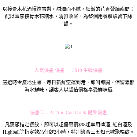
以接骨⽊花酒慢燴雪梨，甜潤⽽不膩，細緻的花香縈繞齒間；
配以雪燕接骨⽊花糖⽔，清雅收尾，為整個⽤餐體驗留下餘
韻。
⼈氣優惠 優惠⼀：$10 ⽣蠔優惠
嚴選時令產地⽣蠔，每⽇新鮮空運到港，即叫即開，保留濃郁
海⽔鮮味，讓客⼈以超值價格享受鮮味極
優惠⼆：All You Can Drink 暢飲優惠
凡惠顧指定餐飲，即可以超優惠價$98起享⽤啤酒, 紅⽩酒及
Highball等指定飲品任飲2⼩時，特別適合三五知⼰歡聚暢飲。