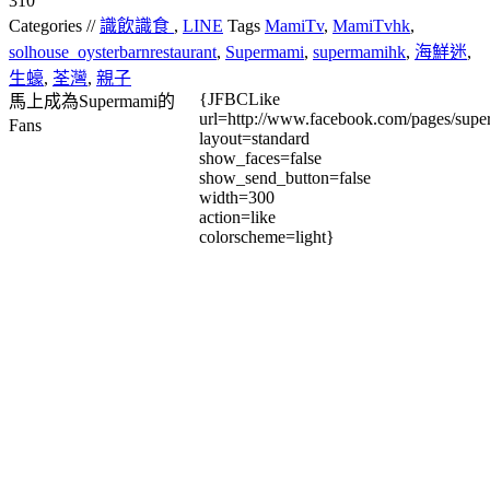
310
Categories //
識飲識食
,
LINE
Tags
MamiTv
,
MamiTvhk
,
solhouse_oysterbarnrestaurant
,
Supermami
,
supermamihk
,
海鮮迷
,
生蠔
,
荃灣
,
親子
{JFBCLike
馬上成為Supermami的
url=http://www.facebook.com/pages/su
Fans
layout=standard
show_faces=false
show_send_button=false
width=300
action=like
colorscheme=light}