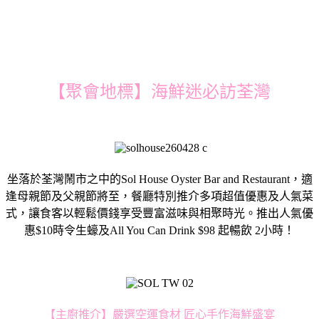
【聚會地標】海鮮迷必訪荃灣
坐落於荃灣鬧市之中的Sol House Oyster Bar and Restaurant，適
逢⺟親節及⽗親節將⾄，餐廳特別推介多項超值優惠及⼈氣菜
式，讓食客以輕鬆價錢享受豐富滋味與相聚時光。推出人氣優
惠$10時令生蠔及All You Can Drink $98 起暢飲 2小時！
【主廚推介】嚴選空運食材 匠⼼⼿作海鮮盛宴