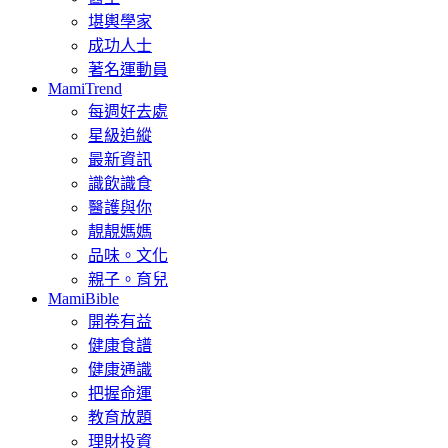
堪輿學家
成功人士
著名運動員
MamiTrend
每週好去處
星級追縱
最新資訊
識飲識食
醫護與你
靚靚媽媽
品味。文化
親子。育兒
MamiBible
開卷有益
健康食譜
健康通識
把握命運
教育放題
理財投資