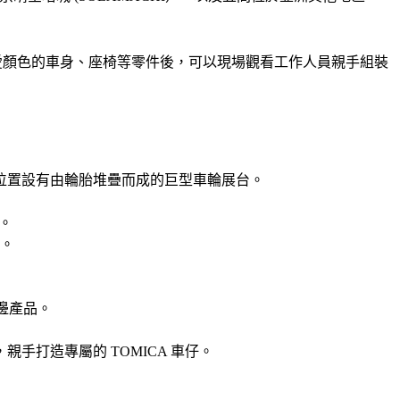
客在挑選完喜愛顏色的車身、座椅等零件後，可以現場觀看工作人員親手組裝
，中心位置設有由輪胎堆疊而成的巨型車輪展台。
牆。
域。
 周邊產品。
件，親手打造專屬的 TOMICA 車仔。