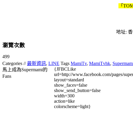
「TO
地址: 
瀏覽次數
499
Categories //
最新資訊
,
LINE
Tags
MamiTv
,
MamiTvhk
,
Supermam
{JFBCLike
馬上成為Supermami的
url=http://www.facebook.com/pages/su
Fans
layout=standard
show_faces=false
show_send_button=false
width=300
action=like
colorscheme=light}