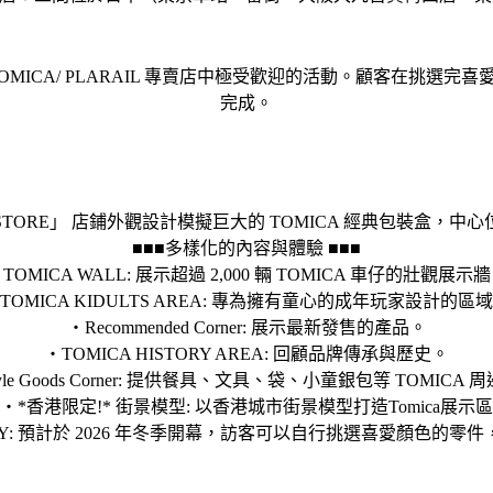
po以及東京 TOMICA/ PLARAIL 專賣店中極受歡迎的活動。顧
完成。
D STORE」 店鋪外觀設計模擬巨大的 TOMICA 經典包裝盒
■■■多樣化的內容與體驗 ■■■
TOMICA WALL: 展示超過 2,000 輛 TOMICA 車仔的壯觀展示
TOMICA KIDULTS AREA: 專為擁有童心的成年玩家設計的區
・Recommended Corner: 展示最新發售的產品。
・TOMICA HISTORY AREA: 回顧品牌傳承與歷史。
style Goods Corner: 提供餐具、文具、袋、小童銀包等 TOMICA
・*香港限定!* 街景模型: 以香港城市街景模型打造Tomica展示區
TORY: 預計於 2026 年冬季開幕，訪客可以自行挑選喜愛顏色的零