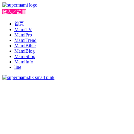
登入／註冊
首頁
MamiTV
MamiPro
MamiTrend
MamiBible
MamiBlog
MamiShop
MamiInfo
line