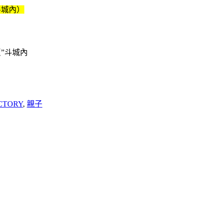
斗城內）
反”斗城內
CTORY
,
親子