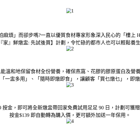
麻煩」而卻步嗎?一直以優質食材專家形象深入民心的「樓上 H
『家』鮮燉盅: 先試後買】計劃，令忙碌的都市人也可以輕鬆養生
,能溫和地保留食材全份營養，確保燕窩、花膠的膠原蛋白及營
「一盅多用」、「隨時即燉即食」，讓顧客「買乜燉乜」，即燉
9 按金，即可將全新燉盅帶回家免費試用足足 90 日，計劃可獲
按金$139 即自動轉為購入價，更可額外加送一年保用。