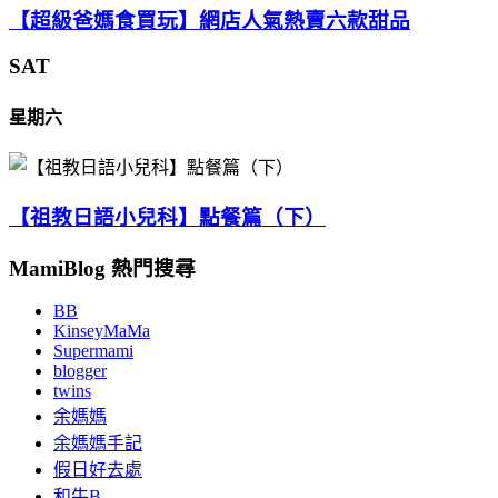
【超級爸媽食買玩】網店人氣熱賣六款甜品
SAT
星期六
【祖教日語小兒科】點餐篇（下）
MamiBlog 熱門搜尋
BB
KinseyMaMa
Supermami
blogger
twins
余媽媽
余媽媽手記
假日好去處
和牛B