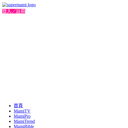
登入／註冊
首頁
MamiTV
MamiPro
MamiTrend
MamiBible