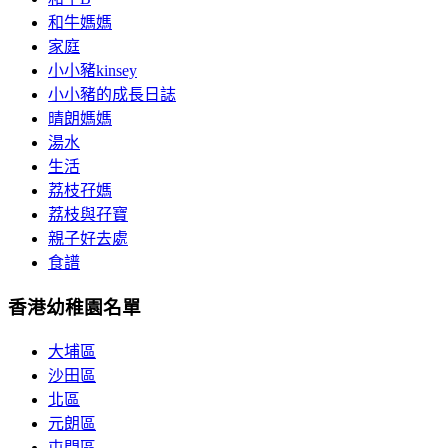
和牛媽媽
家庭
小小豬kinsey
小小豬的成長日誌
晴朗媽媽
湯水
生活
荔枝孖媽
荔枝與孖寶
親子好去處
食譜
香港幼稚園名單
大埔區
沙田區
北區
元朗區
屯門區