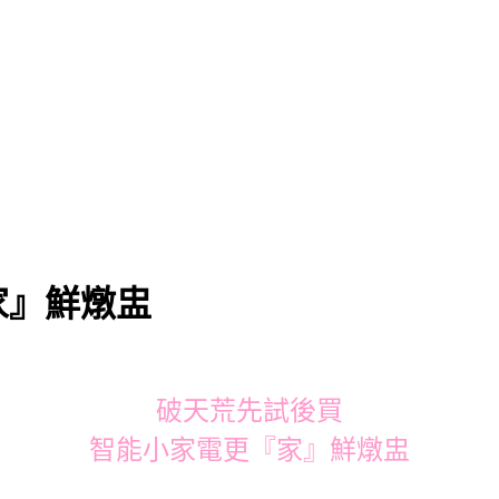
家』鮮燉盅
破天荒先試後買
智能小家電更『家』鮮燉盅