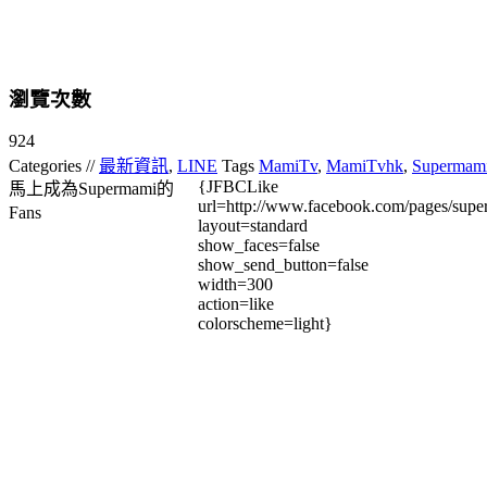
瀏覽次數
924
Categories //
最新資訊
,
LINE
Tags
MamiTv
,
MamiTvhk
,
Supermam
{JFBCLike
馬上成為Supermami的
url=http://www.facebook.com/pages/su
Fans
layout=standard
show_faces=false
show_send_button=false
width=300
action=like
colorscheme=light}