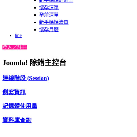
新手媽媽的貼士
懷孕清單
孕前清單
新手媽媽清單
懷孕月曆
line
登入／註冊
Joomla! 除錯主控台
連線階段 (Session)
側寫資訊
記憶體使用量
資料庫查詢