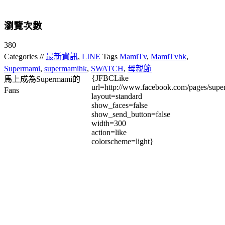
瀏覽次數
380
Categories //
最新資訊
,
LINE
Tags
MamiTv
,
MamiTvhk
,
Supermami
,
supermamihk
,
SWATCH
,
母親節
{JFBCLike
馬上成為Supermami的
url=http://www.facebook.com/pages/su
Fans
layout=standard
show_faces=false
show_send_button=false
width=300
action=like
colorscheme=light}