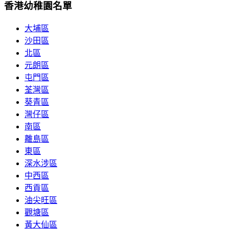
香港幼稚園名單
大埔區
沙田區
北區
元朗區
屯門區
荃灣區
葵青區
灣仔區
南區
離島區
東區
深水涉區
中西區
西貢區
油尖旺區
觀塘區
黃大仙區