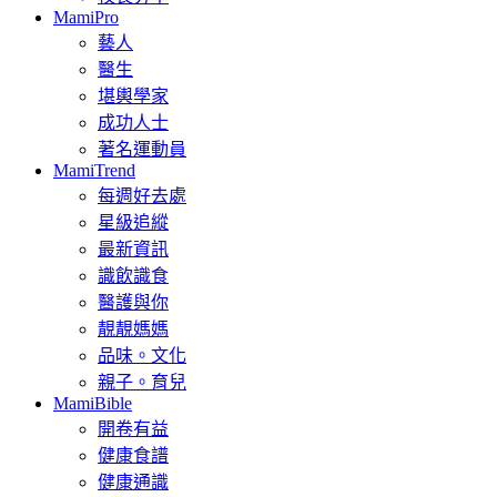
MamiPro
藝人
醫生
堪輿學家
成功人士
著名運動員
MamiTrend
每週好去處
星級追縱
最新資訊
識飲識食
醫護與你
靚靚媽媽
品味。文化
親子。育兒
MamiBible
開卷有益
健康食譜
健康通識