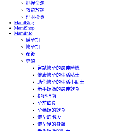
把握命運
教育放題
理財投資
MamiBlog
MamiShop
MamiInfo
備孕期
懷孕期
產後
專題
嘗試懷孕的最佳時機
健康懷孕的生活貼士
助你懷孕的生活小貼士
新手媽媽的最佳飲食
排卵指南
孕前飲食
孕媽媽的飲食
懷孕的階段
懷孕後的身體