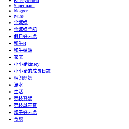
KinseyMaMa
Supermami
blogger
twins
余媽媽
余媽媽手記
假日好去處
和牛B
和牛媽媽
家庭
小小豬kinsey
小小豬的成長日誌
晴朗媽媽
湯水
生活
荔枝孖媽
荔枝與孖寶
親子好去處
食譜