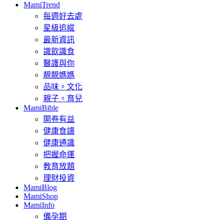
MamiTrend
每週好去處
星級追縱
最新資訊
識飲識食
醫護與你
靚靚媽媽
品味。文化
親子。育兒
MamiBible
開卷有益
健康食譜
健康通識
把握命運
教育放題
理財投資
MamiBlog
MamiShop
MamiInfo
備孕期