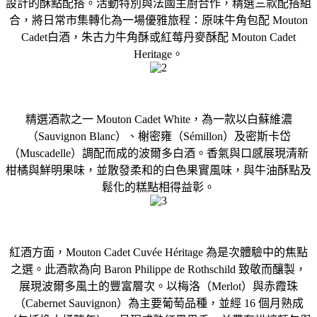
設計的酥點配搭。活動特別與法國主廚合作，精選三款配搭組
合，將日常市集轉化為一場優雅旅程：原味牛角包配 Mouton
Cadet白酒，朱古力牛角酥或紅莓丹麥酥配 Mouton Cadet
Heritage。
精選酒款之一 Mouton Cadet White，為一款以白蘇維濃
（Sauvignon Blanc）、榭密雍（Sémillon）及密斯卡岱
（Muscadelle）調配而成的波爾多白酒。香氣與口感展現清新
柑橘與鮮明果味，並散發柔和的白色果實風味，與牛油酥點及
鬆化的糕點相得益彰。
紅酒方面，Mouton Cadet Cuvée Héritage 為是次體驗中的焦點
之選。此酒款為向 Baron Philippe de Rothschild 致敬而釀製，
展現波爾多風土的豐富層次。以梅洛（Merlot）與赤霞珠
（Cabernet Sauvignon）為主要葡萄品種，並經 16 個月熟成