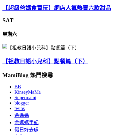
【超級爸媽食買玩】網店人氣熱賣六款甜品
SAT
星期六
【祖教日語小兒科】點餐篇（下）
MamiBlog 熱門搜尋
BB
KinseyMaMa
Supermami
blogger
twins
余媽媽
余媽媽手記
假日好去處