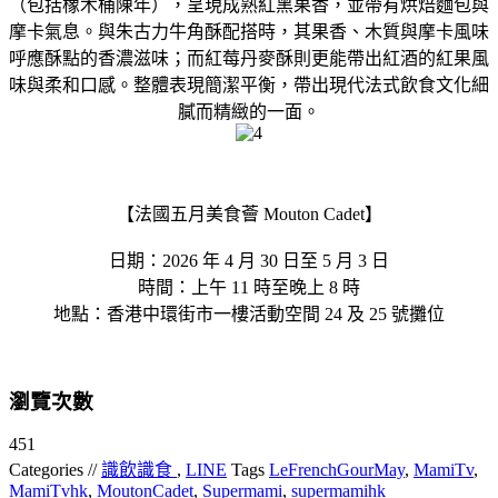
（包括橡木桶陳年），呈現成熟紅黑果香，並帶有烘焙麵包與
摩卡氣息。與朱古力牛角酥配搭時，其果香、木質與摩卡風味
呼應酥點的香濃滋味；而紅莓丹麥酥則更能帶出紅酒的紅果風
味與柔和口感。整體表現簡潔平衡，帶出現代法式飲食文化細
膩而精緻的一面。
【法國五月美食薈 Mouton Cadet】
日期：2026 年 4 月 30 日至 5 月 3 日
時間：上午 11 時至晚上 8 時
地點：香港中環街市一樓活動空間 24 及 25 號攤位
瀏覽次數
451
Categories //
識飲識食
,
LINE
Tags
LeFrenchGourMay
,
MamiTv
,
MamiTvhk
,
MoutonCadet
,
Supermami
,
supermamihk