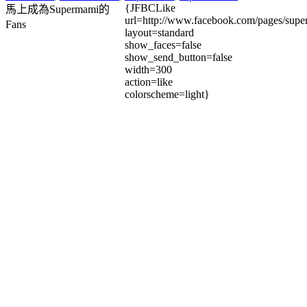
{JFBCLike
馬上成為Supermami的
url=http://www.facebook.com/pages/su
Fans
layout=standard
show_faces=false
show_send_button=false
width=300
action=like
colorscheme=light}