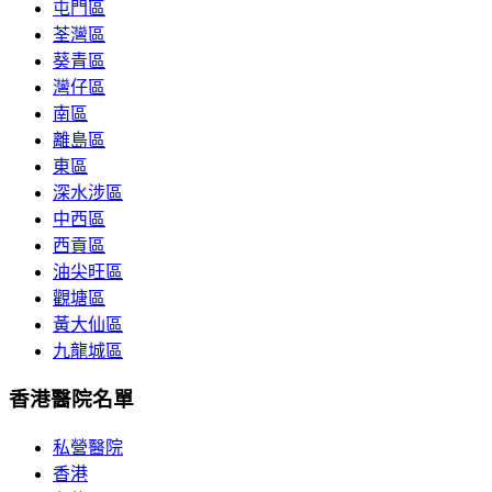
屯門區
荃灣區
葵青區
灣仔區
南區
離島區
東區
深水涉區
中西區
西貢區
油尖旺區
觀塘區
黃大仙區
九龍城區
香港醫院名單
私營醫院
香港