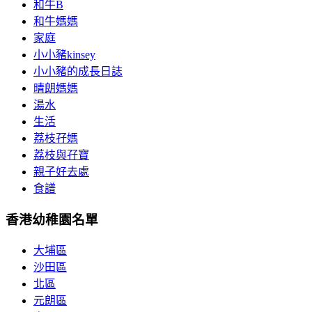
和牛B
和牛媽媽
家庭
小小豬kinsey
小小豬的成長日誌
晴朗媽媽
湯水
生活
荔枝孖媽
荔枝與孖寶
親子好去處
食譜
香港幼稚園名單
大埔區
沙田區
北區
元朗區