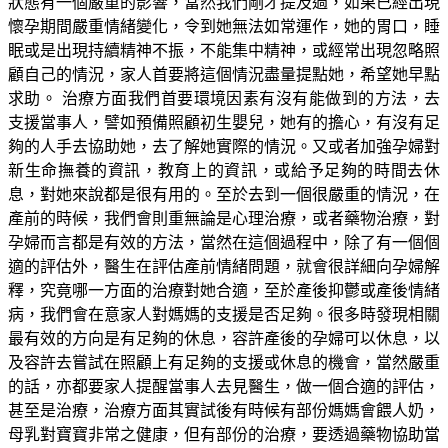
狀態有一個嚴重的影響，當然我們剛才提及過，如果已經出現
懷孕期間嚴重情緒變化，令到她無法如常運作，她的胃口，睡
眠或是出現持續精神不振，不能集中精神，或經常出現忽略照
顧自己的情況，家人首要將這個情況盡量提點她，希望她早點
求助。 治療方面我們首要環境因素有沒有能做到的方法，去
支援當事人，譬如預備照顧初生嬰兒，她有的擔心，有沒有足
夠的人手去協助她，去了解她實際的情況。又或者加強孕婦對
新生命撫養的資訊，教育上的資訊，或給予足夠的時間去休
息，對她來說都是很有用的。至於去到一個很嚴重的情況，在
產前的時候，我們會則重無論是心理治療，或者藥物治療，對
孕婦而言都是有效的方法，當然在這個過程中，除了有一個個
適的評估外，醫生在評估產前情緒問題，就會很詳細向孕婦解
釋，究竟哪一方面的治療對她合適，至於產後抑鬱或產後情緒
病，我們會在意家人對媽媽的支援是否足夠。很多時發現相關
最有效的方向是有足夠的休息，容許產後的孕婦可以休息，以
及容許去嘗試在照顧上有足夠的支援或休息的機會，當然嚴重
的話，亦都要家人提醒當事人去見醫生，做一個合適的評估，
甚至是治療，治療方面其實試後有時候有部份媽媽會餵人奶，
母乳對寶寶非常之健康，但有部份的治療，要透過藥物協助當