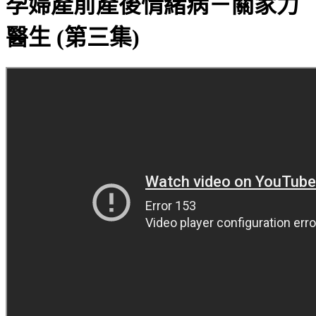
孕婦產前產後情緒病－關家力
醫生 (第三集)