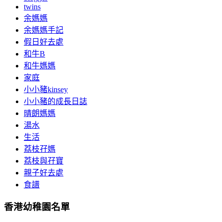
twins
余媽媽
余媽媽手記
假日好去處
和牛B
和牛媽媽
家庭
小小豬kinsey
小小豬的成長日誌
晴朗媽媽
湯水
生活
荔枝孖媽
荔枝與孖寶
親子好去處
食譜
香港幼稚園名單