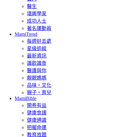
醫生
堪輿學家
成功人士
著名運動員
MamiTrend
每週好去處
星級追縱
最新資訊
識飲識食
醫護與你
靚靚媽媽
品味。文化
親子。育兒
MamiBible
開卷有益
健康食譜
健康通識
把握命運
教育放題