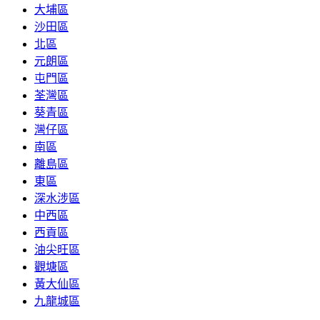
大埔區
沙田區
北區
元朗區
屯門區
荃灣區
葵青區
灣仔區
南區
離島區
東區
深水涉區
中西區
西貢區
油尖旺區
觀塘區
黃大仙區
九龍城區