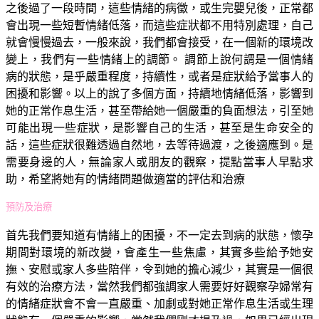
之後過了一段時間，這些情緒的病徵，或生完嬰兒後，正常都
會出現一些短暫情緒低落，而這些症狀都不用特別處理，自己
就會慢慢過去，一般來說，我們都會接受，在一個新的環境改
變上，我們有一些情緒上的調節。 調節上說何謂是一個情緒
病的狀態，是乎嚴重程度，持續性，或者是症狀給予當事人的
困擾和影響。以上的說了多個方面，持續地情緒低落，影響到
她的正常作息生活，甚至帶給她一個嚴重的負面想法，引至她
可能出現一些症狀，是影響自己的生活，甚至是生命安全的
話，這些症狀很難透過自然地，去等待過渡，之後適應到。是
需要身邊的人，無論家人或朋友的觀察，提點當事人早點求
助，希望將她有的情緒問題做適當的評估和治療
預防及治療
首先我們要知道有情緒上的困擾，不一定去到病的狀態，懷孕
期間對環境的新改變，會產生一些焦慮，其實多些給予她安
撫、安慰或家人多些陪伴，令到她的擔心減少，其實是一個很
有效的治療方法，當然我們都強調家人需要好好觀察孕婦常有
的情緒症狀會不會一直嚴重、加劇或對她正常作息生活或生理