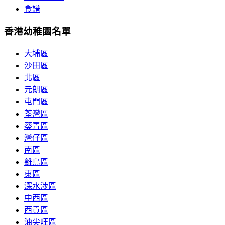
食譜
香港幼稚園名單
大埔區
沙田區
北區
元朗區
屯門區
荃灣區
葵青區
灣仔區
南區
離島區
東區
深水涉區
中西區
西貢區
油尖旺區