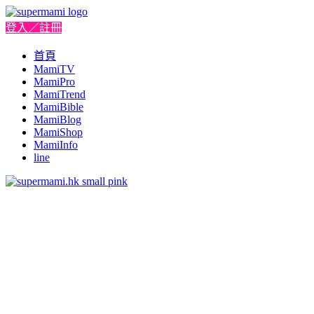
登入／註冊
首頁
MamiTV
MamiPro
MamiTrend
MamiBible
MamiBlog
MamiShop
MamiInfo
line