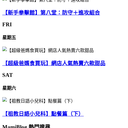
【新手拳擊館】第八堂：防守＋進攻組合
FRI
星期五
【超級爸媽食買玩】網店人氣熱賣六款甜品
SAT
星期六
【祖教日語小兒科】點餐篇（下）
MamiBlog 熱門搜尋