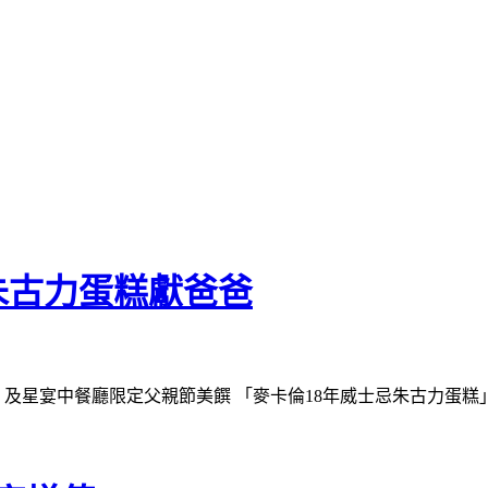
朱古力蛋糕獻爸爸
樂 及星宴中餐廳限定父親節美饌 「麥卡倫18年威士忌朱古力蛋糕