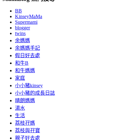
BB
KinseyMaMa
Supermami
blogger
twins
余媽媽
余媽媽手記
假日好去處
和牛B
和牛媽媽
家庭
小小豬kinsey
小小豬的成長日誌
晴朗媽媽
湯水
生活
荔枝孖媽
荔枝與孖寶
親子好去處