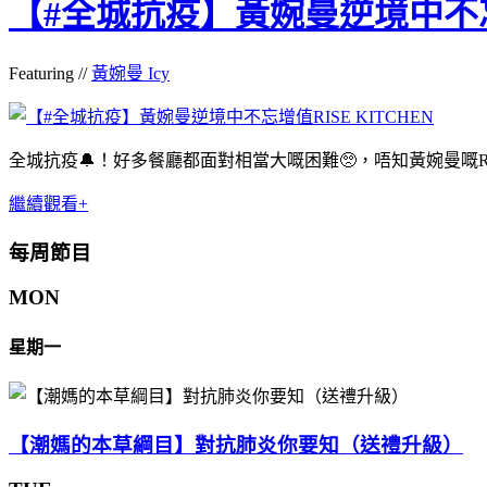
【#全城抗疫】黃婉曼逆境中不忘增
Featuring //
黃婉曼 Icy
全城抗疫🔔！好多餐廳都面對相當大嘅困難🥺，唔知黃婉曼嘅RI
繼續觀看+
每周節目
MON
星期一
【潮媽的本草綱目】對抗肺炎你要知（送禮升級）