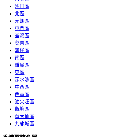
沙田區
北區
元朗區
屯門區
荃灣區
葵青區
灣仔區
南區
離島區
東區
深水涉區
中西區
西貢區
油尖旺區
觀塘區
黃大仙區
九龍城區