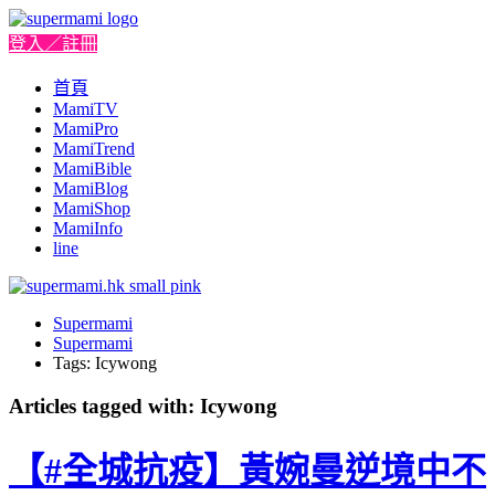
登入／註冊
首頁
MamiTV
MamiPro
MamiTrend
MamiBible
MamiBlog
MamiShop
MamiInfo
line
Supermami
Supermami
Tags: Icywong
Articles tagged with: Icywong
【#全城抗疫】黃婉曼逆境中不