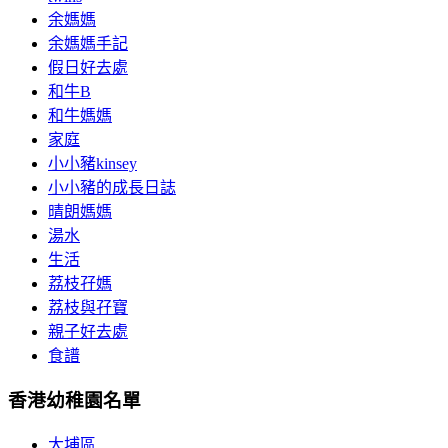
余媽媽
余媽媽手記
假日好去處
和牛B
和牛媽媽
家庭
小小豬kinsey
小小豬的成長日誌
晴朗媽媽
湯水
生活
荔枝孖媽
荔枝與孖寶
親子好去處
食譜
香港幼稚園名單
大埔區