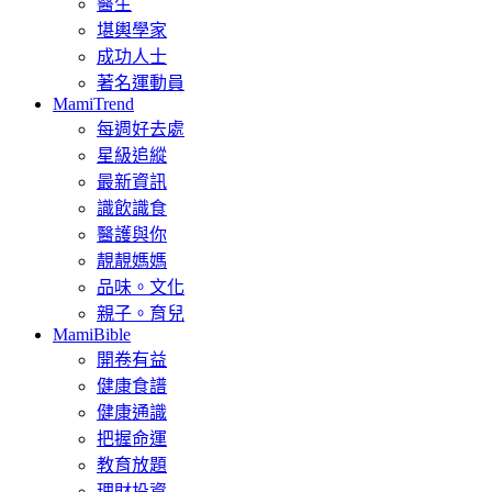
醫生
堪輿學家
成功人士
著名運動員
MamiTrend
每週好去處
星級追縱
最新資訊
識飲識食
醫護與你
靚靚媽媽
品味。文化
親子。育兒
MamiBible
開卷有益
健康食譜
健康通識
把握命運
教育放題
理財投資