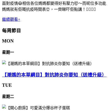
面對疫情😷相信各位媽媽都變得好有壓力🤯〜而呢位多功能
媽媽就有佢嘅抗疫時間表⏰，一齊睇吓佢點講！👆🏻👆🏻
繼續觀看+
每周節目
MON
星期一
【潮媽的本草綱目】對抗肺炎你要知（送禮升級）
TUE
星期二