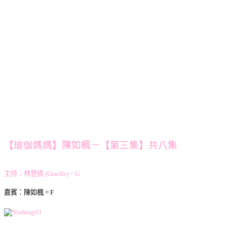
【瑜伽媽媽】
陳如楓－
【第三集】共八集
主持：林慧倩 (Giselle) = G
嘉賓：陳如楓 = F