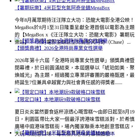
【暑期玩樂】4米巨型充氣阿奇坐鎮MegaBox
今年8月萬眾期待汪汪隊立大功：恐龍大電影全港公映！
MegaBox於8月1至31日隆重呈獻全港首個以電影為主題
的【MegaBox x《汪汪隊立大功：恐龍大電影》暑期玩
樂站】！4米的電影主題巨型充氣警犬阿奇（Chase）...
【頒獎典禮】2026全港時尚專業女性選舉
2026年第十六屆「全港時尚專業女性選舉」頒獎典禮暨
閉幕禮，於日前圓滿結束，本屆選舉以「琥珀如美．聚
煥城光」為主題，經過獨立專業評審團的嚴格甄選，最
終誕生7位兼具卓越實力與社會責任感的得獎者......
【限定口味】本地潮玩9款破格口味雪糕
夏日炎炎當然要食返杯涼透心嘅雪糕～由即日起至8月19
日，利園區帶比大家一個最浮誇港味雪糕派對，於希慎
廣場中庭港味雪糕街，場內獨家聯乘本地創意雪糕店，
大玩9款創意口味！每款極具港味的雪糕體驗！