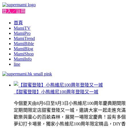
登入／註冊
首頁
MamiTV
MamiPro
MamiTrend
MamiBible
MamiBlog
MamiShop
MamiInfo
line
【甜蜜登陸】小熊維尼100周年登陸又一城
今個夏天由8月6日至9月3日小熊維尼100周年慶典期間限
定期間限定店甜蜜登陸又一城，邀請大家一起走進充滿
歡樂與童心的百畝森林，展開一場限定慶典！設有多個
夢幻打卡場景，獨家小熊維尼100周年限定精品，DIY香