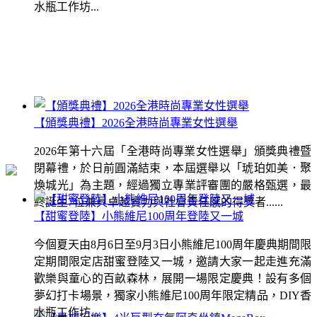
水瓶工作坊...
【頒獎典禮】2026全港時尚專業女性選舉
2026年第十六屆「全港時尚專業女性選舉」頒獎典禮暨
閉幕禮，於日前圓滿結束，本屆選舉以「琥珀如美．聚
煥城光」為主題，經過獨立專業評審團的嚴格甄選，最
終誕生7位兼具卓越實力與社會責任感的得獎者......
【甜蜜登陸】小熊維尼100周年登陸又一城
今個夏天由8月6日至9月3日小熊維尼100周年慶典期間限
定期間限定店甜蜜登陸又一城，邀請大家一起走進充滿
歡樂與童心的百畝森林，展開一場限定慶典！設有多個
夢幻打卡場景，獨家小熊維尼100周年限定精品，DIY香
水瓶工作坊...