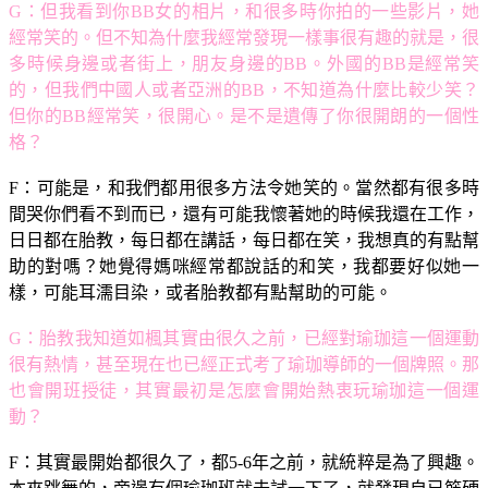
G：但我看到你BB女的相片，和很多時你拍的一些影片，她
經常笑的。但不知為什麼我經常發現一樣事很有趣的就是，很
多時候身邊或者街上，朋友身邊的BB。外國的BB是經常笑
的，但我們中國人或者亞洲的BB，不知道為什麼比較少笑？
但你的BB經常笑，很開心。是不是遺傳了你很開朗的一個性
格？
F：可能是，和我們都用很多方法令她笑的。當然都有很多時
間哭你們看不到而已，還有可能我懷著她的時候我還在工作，
日日都在胎教，每日都在講話，每日都在笑，我想真的有點幫
助的對嗎？她覺得媽咪經常都說話的和笑，我都要好似她一
樣，可能耳濡目染，或者胎教都有點幫助的可能。
G：胎教我知道如楓其實由很久之前，已經對瑜珈這一個運動
很有熱情，甚至現在也已經正式考了瑜珈導師的一個牌照。那
也會開班授徒，其實最初是怎麼會開始熱衷玩瑜珈這一個運
動？
F：其實最開始都很久了，都5-6年之前，就統粹是為了興趣。