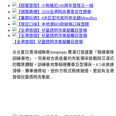
【全港首個】兒童透明洗車屋矚目登場
炎炎夏日奧海城聯乘Jumptopia 驚喜打造盛夏「極速車隊
訓練基地」，完美結合高能量的充氣彈床挑戰與沉浸式
的職業體驗。訓練基地集極速賽車巨型彈床、6.5米高速
滑梯、賽車維修站、迷你方程式極速隧道，更設有全港
首個兒童透明洗車屋...