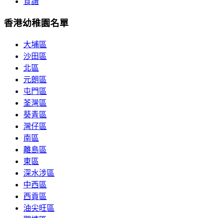
食譜
香港幼稚園名單
大埔區
沙田區
北區
元朗區
屯門區
荃灣區
葵青區
灣仔區
南區
離島區
東區
深水涉區
中西區
西貢區
油尖旺區