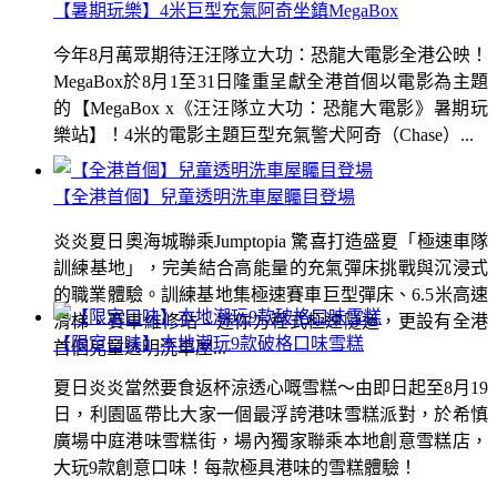
【暑期玩樂】4米巨型充氣阿奇坐鎮MegaBox
今年8月萬眾期待汪汪隊立大功：恐龍大電影全港公映！
MegaBox於8月1至31日隆重呈獻全港首個以電影為主題
的【MegaBox x《汪汪隊立大功：恐龍大電影》暑期玩
樂站】！4米的電影主題巨型充氣警犬阿奇（Chase）...
【全港首個】兒童透明洗車屋矚目登場
炎炎夏日奧海城聯乘Jumptopia 驚喜打造盛夏「極速車隊
訓練基地」，完美結合高能量的充氣彈床挑戰與沉浸式
的職業體驗。訓練基地集極速賽車巨型彈床、6.5米高速
滑梯、賽車維修站、迷你方程式極速隧道，更設有全港
【限定口味】本地潮玩9款破格口味雪糕
首個兒童透明洗車屋...
夏日炎炎當然要食返杯涼透心嘅雪糕～由即日起至8月19
日，利園區帶比大家一個最浮誇港味雪糕派對，於希慎
廣場中庭港味雪糕街，場內獨家聯乘本地創意雪糕店，
大玩9款創意口味！每款極具港味的雪糕體驗！