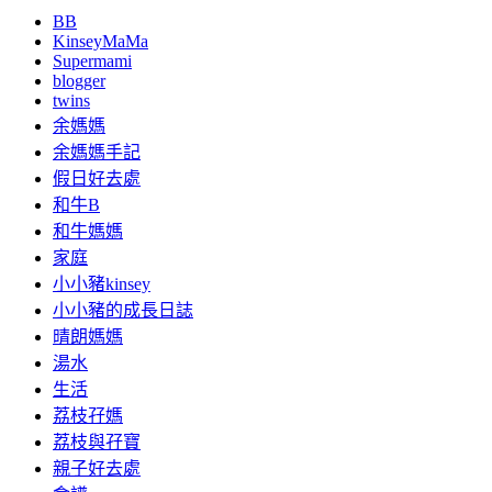
BB
KinseyMaMa
Supermami
blogger
twins
余媽媽
余媽媽手記
假日好去處
和牛B
和牛媽媽
家庭
小小豬kinsey
小小豬的成長日誌
晴朗媽媽
湯水
生活
荔枝孖媽
荔枝與孖寶
親子好去處