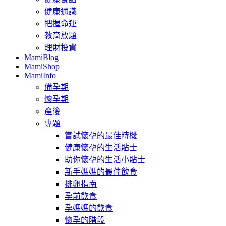
健康通識
把握命運
教育放題
理財投資
MamiBlog
MamiShop
MamiInfo
備孕期
懷孕期
產後
專題
嘗試懷孕的最佳時機
健康懷孕的生活貼士
助你懷孕的生活小貼士
新手媽媽的最佳飲食
排卵指南
孕前飲食
孕媽媽的飲食
懷孕的階段