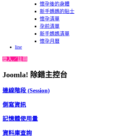
懷孕後的身體
新手媽媽的貼士
懷孕清單
孕前清單
新手媽媽清單
懷孕月曆
line
登入／註冊
Joomla! 除錯主控台
連線階段 (Session)
側寫資訊
記憶體使用量
資料庫查詢