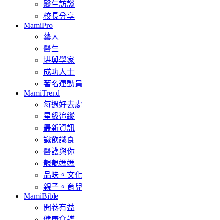
醫生訪談
校長分享
MamiPro
藝人
醫生
堪輿學家
成功人士
著名運動員
MamiTrend
每週好去處
星級追縱
最新資訊
識飲識食
醫護與你
靚靚媽媽
品味。文化
親子。育兒
MamiBible
開卷有益
健康食譜