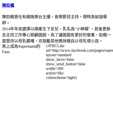
陳如楓
陳如楓曾任有線娛樂台主播，音樂節目主持。現時為瑜伽導
師。
2014年年底選擇以順產生下女兒，乳名為"小檸檬"，其後更辭
去主持工作專心照顧囡囡。為了讓囡囡有更好的營養，如楓一
直堅持以母乳餵哺，亦鼓勵其他媽咪親自以母乳喂小孩。
{JFBCLike
馬上成為Supermami的
url=http://www.facebook.com/pages/su
Fans
layout=standard
show_faces=false
show_send_button=false
width=300
action=like
colorscheme=light}