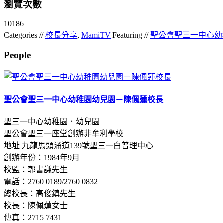
瀏覽次數
10186
Categories //
校長分享
,
MamiTV
Featuring //
聖公會聖三一中心幼
People
聖公會聖三一中心幼稚園幼兒園－陳偑蓮校長
聖三一中心幼稚園．幼兒園
聖公會聖三一座堂創辦非牟利學校
地址 九龍馬頭涌道139號聖三一白普理中心
創辦年份：1984年9月
校監：郭書謙先生
電話：2760 0189/2760 0832
總校長：高俊鎮先生
校長：陳佩蓮女士
傳真：2715 7431