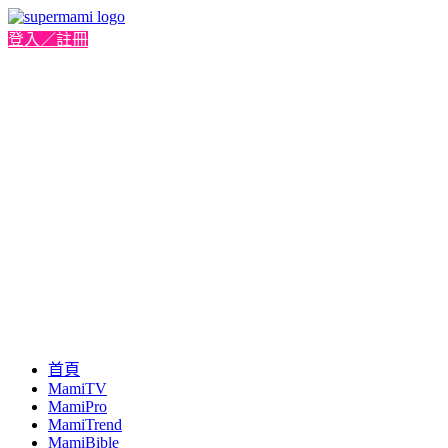
登入／註冊
首頁
MamiTV
MamiPro
MamiTrend
MamiBible