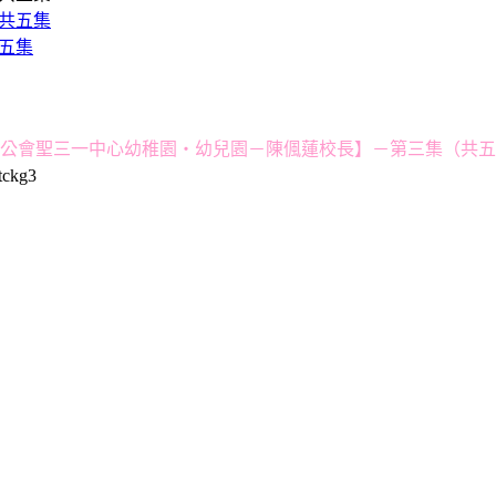
共五集
公會聖三一中心幼稚園・幼兒園－陳偑蓮校長】－第三集（共五