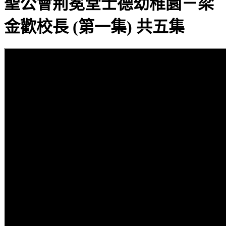
聖公會荊冕堂士德幼稚園－梁
金歡校長 (第一集) 共五集