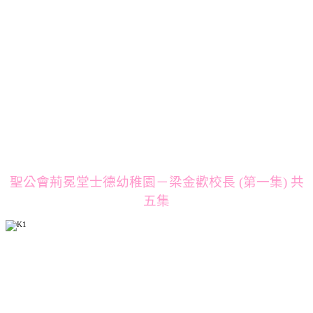
聖公會荊冕堂士德幼稚園－梁金歡校長 (第一集) 共
五集