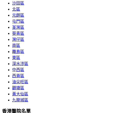
沙田區
北區
元朗區
屯門區
荃灣區
葵青區
灣仔區
南區
離島區
東區
深水涉區
中西區
西貢區
油尖旺區
觀塘區
黃大仙區
九龍城區
香港醫院名單