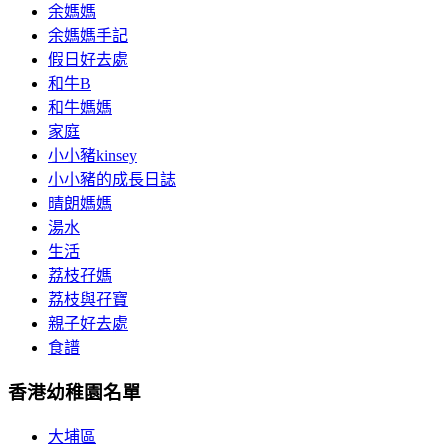
余媽媽
余媽媽手記
假日好去處
和牛B
和牛媽媽
家庭
小小豬kinsey
小小豬的成長日誌
晴朗媽媽
湯水
生活
荔枝孖媽
荔枝與孖寶
親子好去處
食譜
香港幼稚園名單
大埔區