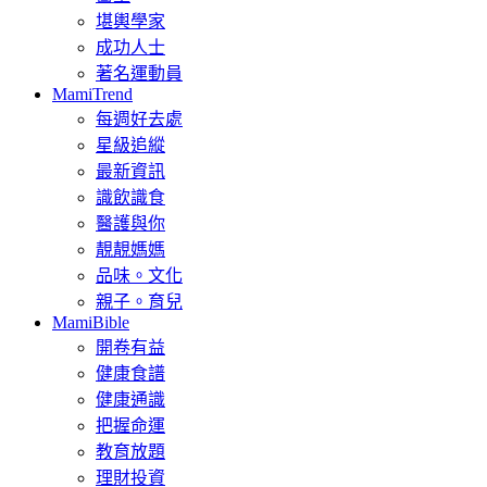
堪輿學家
成功人士
著名運動員
MamiTrend
每週好去處
星級追縱
最新資訊
識飲識食
醫護與你
靚靚媽媽
品味。文化
親子。育兒
MamiBible
開卷有益
健康食譜
健康通識
把握命運
教育放題
理財投資