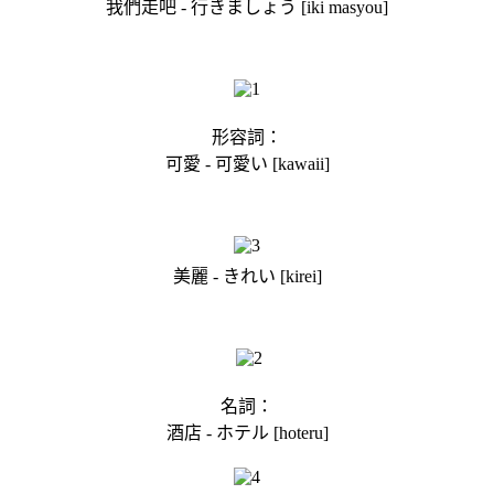
我們走吧 - 行きましょう [iki masyou]
形容詞：
可愛 - 可愛い [kawaii]
美麗 - きれい [kirei]
名詞：
酒店 - ホテル [hoteru]