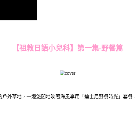
【祖教日語小兒科】第一集-野餐篇
的戶外草地，一邊悠閒地吹著海風享用「迪士尼野餐時光」套餐