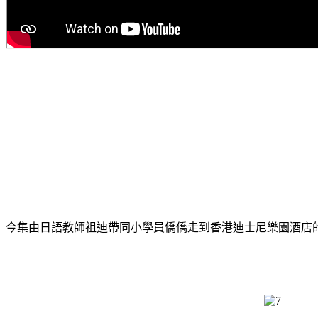
今集由日語教師祖迪帶同小學員僑僑走到香港迪士尼樂園酒店