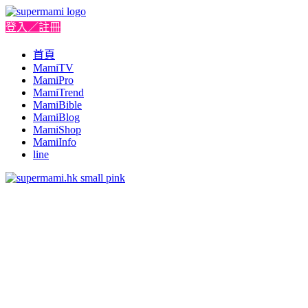
登入／註冊
首頁
MamiTV
MamiPro
MamiTrend
MamiBible
MamiBlog
MamiShop
MamiInfo
line