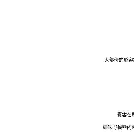
大部份的形容詞
賓客在
細味野餐籃內