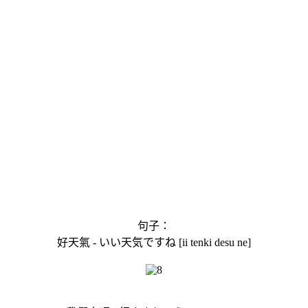
句子：
好天氣 - いい天気ですね [ii tenki desu ne]