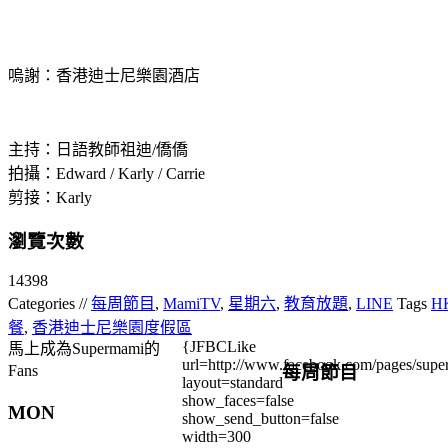
嗚謝：香港迪士尼樂園酒店
主持：日語教師祖迪/僑僑
拍攝：Edward / Karly / Carrie
剪接：Karly
瀏覽次數
14398
Categories //
每周節目
,
MamiTV
,
星期六
,
教育放題
,
LINE
Tags
HK
餐
,
香港迪士尼樂園度假區
{JFBCLike
馬上成為Supermami的
url=http://www.facebook.com/pages/su
每周節目
Fans
layout=standard
show_faces=false
MON
show_send_button=false
width=300