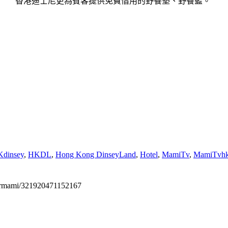
香港迪士尼更為賓客提供免費借用的野餐墊、野餐籃。
dinsey
,
HKDL
,
Hong Kong DinseyLand
,
Hotel
,
MamiTv
,
MamiTvh
permami/321920471152167