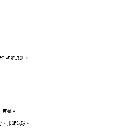
此音作初步識別。
」套餐。
奇、米妮氣球。