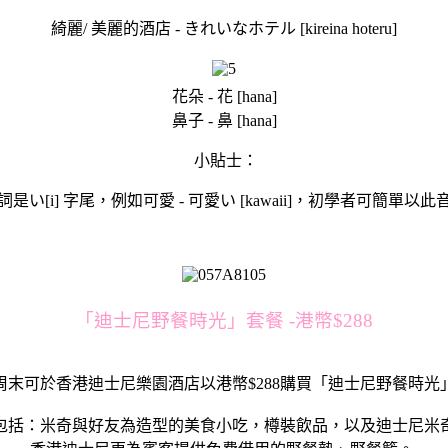
綺麗/ 美麗的酒店 - きれいなホテル [kireina hoteru]
花朵 - 花 [hana]
鼻子 - 鼻 [hana]
小貼士：
是い[i] 字尾，例如可愛 - 可愛い [kawaii]，初學者可簡單以
「迪士尼野餐時光」套餐 -港幣$288
周末可於香港迪士尼樂園酒店以港幣$288購買「迪士尼野餐時光
包括：米奇與好友為造型的美食小吃，樽裝飲品，以及迪士尼米