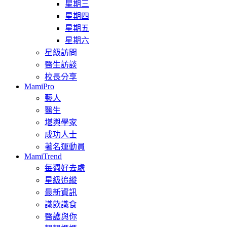
星期三
星期四
星期五
星期六
星級訪問
醫生訪談
校長分享
MamiPro
藝人
醫生
堪輿學家
成功人士
著名運動員
MamiTrend
每週好去處
星級追縱
最新資訊
識飲識食
醫護與你