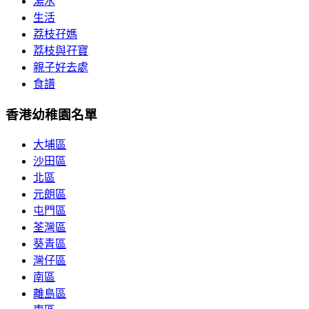
湯水
生活
荔枝孖媽
荔枝與孖寶
親子好去處
食譜
香港幼稚園名單
大埔區
沙田區
北區
元朗區
屯門區
荃灣區
葵青區
灣仔區
南區
離島區