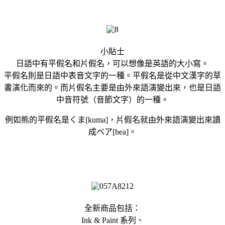
小貼士
日語中有平假名和片假名，可以想像是英語的大小寫。
平假名則是日語中表音文字的一種。平假名是從中文漢字的草
書演化而來的。而片假名主要是由外來語演變出來，也是日語
中音符號（音節文字）的一種。
例如熊的平假名是くま[kuma]，片假名就由外來語演變出來讀
成ベア[bea]。
全新商品包括：
Ink & Paint 系列、