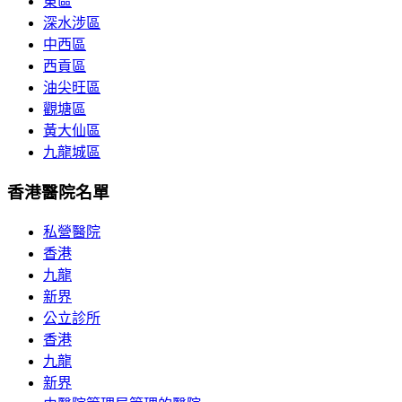
東區
深水涉區
中西區
西貢區
油尖旺區
觀塘區
黃大仙區
九龍城區
香港醫院名單
私營醫院
香港
九龍
新界
公立診所
香港
九龍
新界