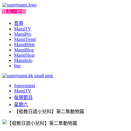
登入／註冊
首頁
MamiTV
MamiPro
MamiTrend
MamiBible
MamiBlog
MamiShop
MamiInfo
line
Supermami
MamiTV
每周節目
星期六
【祖教日語小兒科】第二集動物篇