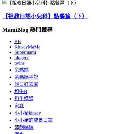
【祖教日語小兒科】點餐篇（下）
MamiBlog 熱門搜尋
BB
KinseyMaMa
Supermami
blogger
twins
余媽媽
余媽媽手記
假日好去處
和牛B
和牛媽媽
家庭
小小豬kinsey
小小豬的成長日誌
晴朗媽媽