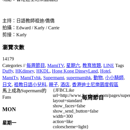
主持：日語教師祖迪/僑僑
拍攝：Edward / Karly / Carrie
剪接：Karly
瀏覽次數
14179
Categories //
每周節目
,
MamiTV
,
星期六
,
教育放題
,
LINE
Tags
Duffy
,
HKdinsey
,
HKDL
,
Hong Kong DinseyLand
,
Hotel
,
MamiTv
,
MamiTvhk
,
Supermami
,
supermamihk
,
動物
,
小小騎師
,
日文
,
祖教日語小兒科
,
親子
,
酒店
,
香港迪士尼樂園度假區
{JFBCLike
馬上成為Supermami的
url=http://www.facebook.com/pages/su
每周節目
Fans
layout=standard
show_faces=false
MON
show_send_button=false
width=300
action=like
星期一
colorscheme=light}