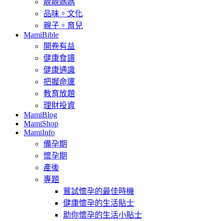
靚靚媽媽
品味。文化
親子。育兒
MamiBible
開卷有益
健康食譜
健康通識
把握命運
教育放題
理財投資
MamiBlog
MamiShop
MamiInfo
備孕期
懷孕期
產後
專題
嘗試懷孕的最佳時機
健康懷孕的生活貼士
助你懷孕的生活小貼士