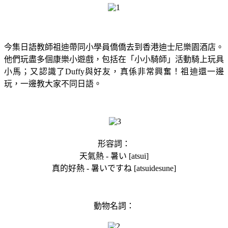
今集日語教師祖迪帶同小學員僑僑去到香港迪士尼樂園酒店。
他們玩盡多個康樂小遊戲，包括在「小小騎師」活動騎上玩具
小馬；又認識了Duffy與好友，真係非常興奮！祖迪還一邊
玩，一邊教大家不同日語。
形容詞：
天氣熱 - 暑い [atsui]
真的好熱 - 暑いですね [atsuidesune]
動物名詞：