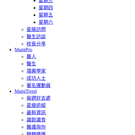
星期三
星期四
星期五
星期六
星級訪問
醫生訪談
校長分享
MamiPro
藝人
醫生
堪輿學家
成功人士
著名運動員
MamiTrend
每週好去處
星級追縱
最新資訊
識飲識食
醫護與你
靚靚媽媽