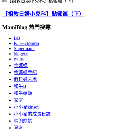
【祖教日語小兒科】點餐篇（下）
MamiBlog 熱門搜尋
BB
KinseyMaMa
Supermami
blogger
twins
余媽媽
余媽媽手記
假日好去處
和牛B
和牛媽媽
家庭
小小豬kinsey
小小豬的成長日誌
晴朗媽媽
湯水