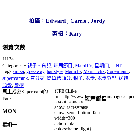
拍攝：
Edward , Carrie , Jordy
剪接：
Kary
瀏覽次數
11124
Categories //
親子。育兒
,
每周節目
,
MamiTV
,
星期四
,
LINE
Tags
amika
,
giveaway
,
hairstyle
,
MamiTv
,
MamiTvhk
,
Supermami
,
supermamihk
,
直髮夾
,
簡單綁頭髮
,
親子
,
返學
,
返學髮型
,
送禮
,
頭髮
,
髮型
{JFBCLike
馬上成為Supermami的
url=http://www.facebook.com/pages/su
每周節目
Fans
layout=standard
show_faces=false
MON
show_send_button=false
width=300
action=like
星期一
colorscheme=light}