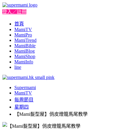
登入／註冊
首頁
MamiTV
MamiPro
MamiTrend
MamiBible
MamiBlog
MamiShop
MamiInfo
line
Supermami
MamiTV
每周節目
星期四
【Mami髮型屋】俏皮燈籠馬尾教學