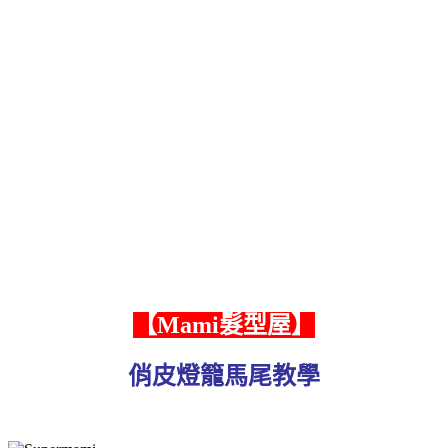
【Mami髮型屋】
俏皮燈籠馬尾教學