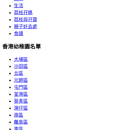
生活
荔枝孖媽
荔枝與孖寶
親子好去處
食譜
香港幼稚園名單
大埔區
沙田區
北區
元朗區
屯門區
荃灣區
葵青區
灣仔區
南區
離島區
東區