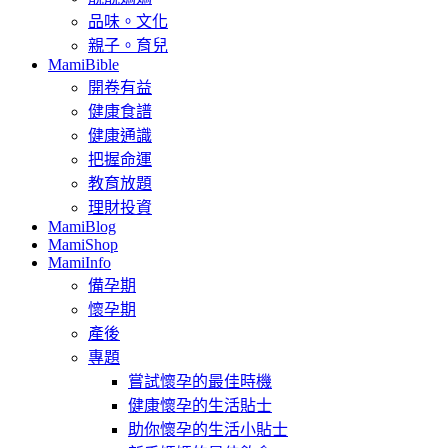
品味。文化
親子。育兒
MamiBible
開卷有益
健康食譜
健康通識
把握命運
教育放題
理財投資
MamiBlog
MamiShop
MamiInfo
備孕期
懷孕期
產後
專題
嘗試懷孕的最佳時機
健康懷孕的生活貼士
助你懷孕的生活小貼士