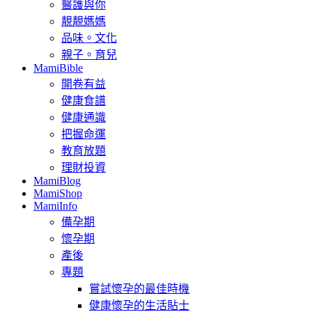
醫護與你
靚靚媽媽
品味。文化
親子。育兒
MamiBible
開卷有益
健康食譜
健康通識
把握命運
教育放題
理財投資
MamiBlog
MamiShop
MamiInfo
備孕期
懷孕期
產後
專題
嘗試懷孕的最佳時機
健康懷孕的生活貼士