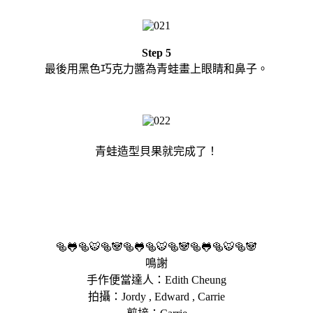
Step 5
最後用黑色巧克力醬為青蛙畫上眼睛和鼻子。
青蛙造型貝果就完成了！
🥯🐸🥯🐯🥯🐼🥯🐸🥯🐯🥯🐼🥯🐸🥯🐯🥯🐼
鳴謝
手作便當達人：Edith Cheung
拍攝：Jordy , Edward , Carrie