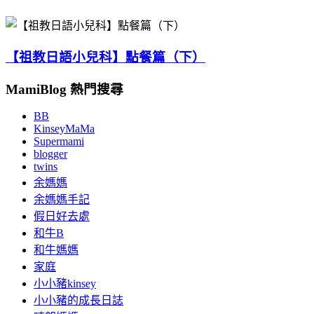
【祖教日語小兒科】點餐篇（下）
MamiBlog 熱門搜尋
BB
KinseyMaMa
Supermami
blogger
twins
余媽媽
余媽媽手記
假日好去處
和牛B
和牛媽媽
家庭
小小豬kinsey
小小豬的成長日誌