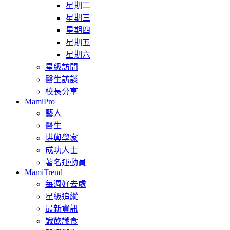
星期二
星期三
星期四
星期五
星期六
星級訪問
醫生訪談
校長分享
MamiPro
藝人
醫生
堪輿學家
成功人士
著名運動員
MamiTrend
每週好去處
星級追縱
最新資訊
識飲識食