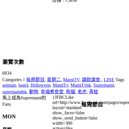
剪接：Carrie
瀏覽次數
6834
Categories //
每周節目
,
星期二
,
MamiTV
,
識飲識食
,
LINE
Tags
animals
,
bagel
,
Helloween
,
MamiTv
,
MamiTvhk
,
Supermami
,
supermamihk
,
動物
,
幸福煮食堂
,
熊貓
,
老虎
,
青蛙
{JFBCLike
馬上成為Supermami的
url=http://www.facebook.com/pages/su
每周節目
Fans
layout=standard
show_faces=false
MON
show_send_button=false
width=300
action=like