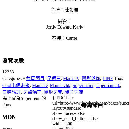
主持：陳如楓
攝影：
Jordy Edward Karly
剪接：Carrie
瀏覽次數
12233
Categories //
每周節目
,
星期三
,
MamiTV
,
醫護與你
,
LINE
Tags
Cool出個未來
,
MamiTv
,
MamiTvhk
,
Supermami
,
supermamihk
,
口腔護理
,
牙齒矯正
,
隱形牙套
,
隱形牙箍
{JFBCLike
馬上成為Supermami的
url=http://www.facebook.com/pages/su
每周節目
Fans
layout=standard
show_faces=false
MON
show_send_button=false
width=300
action=like