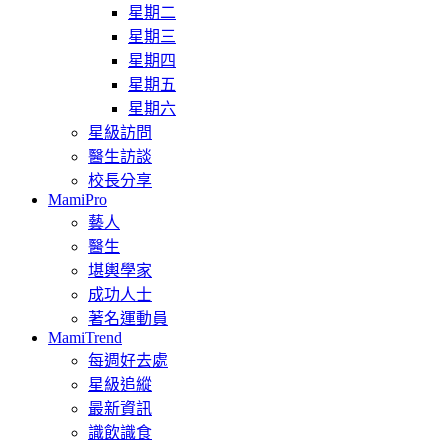
星期二
星期三
星期四
星期五
星期六
星級訪問
醫生訪談
校長分享
MamiPro
藝人
醫生
堪輿學家
成功人士
著名運動員
MamiTrend
每週好去處
星級追縱
最新資訊
識飲識食