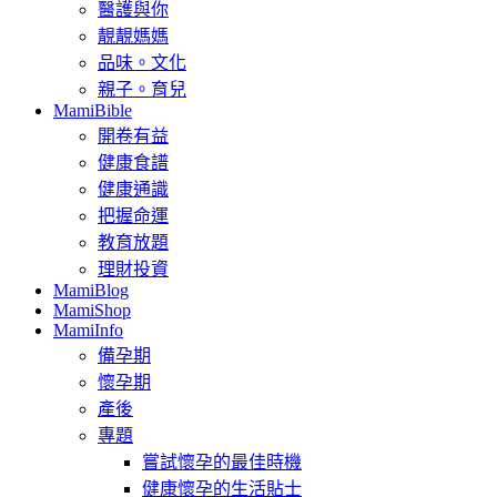
醫護與你
靚靚媽媽
品味。文化
親子。育兒
MamiBible
開卷有益
健康食譜
健康通識
把握命運
教育放題
理財投資
MamiBlog
MamiShop
MamiInfo
備孕期
懷孕期
產後
專題
嘗試懷孕的最佳時機
健康懷孕的生活貼士