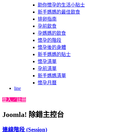
助你懷孕的生活小貼士
新手媽媽的最佳飲食
排卵指南
孕前飲食
孕媽媽的飲食
懷孕的階段
懷孕後的身體
新手媽媽的貼士
懷孕清單
孕前清單
新手媽媽清單
懷孕月曆
line
登入／註冊
Joomla! 除錯主控台
連線階段 (Session)