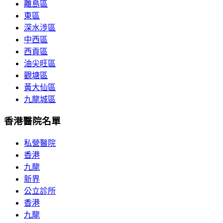
離島區
東區
深水涉區
中西區
西貢區
油尖旺區
觀塘區
黃大仙區
九龍城區
香港醫院名單
私營醫院
香港
九龍
新界
公立診所
香港
九龍