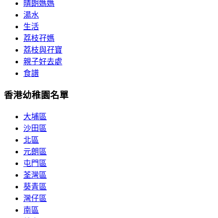
晴朗媽媽
湯水
生活
荔枝孖媽
荔枝與孖寶
親子好去處
食譜
香港幼稚園名單
大埔區
沙田區
北區
元朗區
屯門區
荃灣區
葵青區
灣仔區
南區