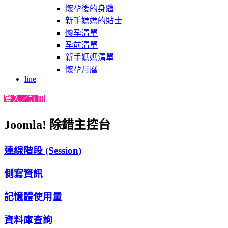
懷孕後的身體
新手媽媽的貼士
懷孕清單
孕前清單
新手媽媽清單
懷孕月曆
line
登入／註冊
Joomla! 除錯主控台
連線階段 (Session)
側寫資訊
記憶體使用量
資料庫查詢