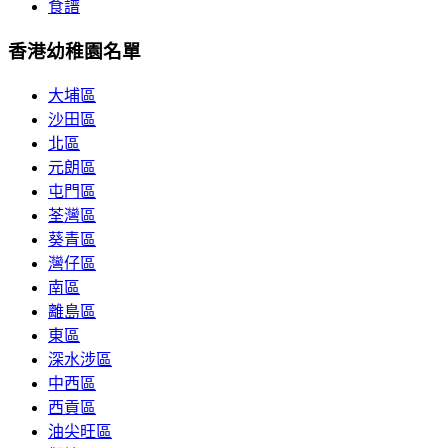
食譜
香港幼稚園名單
大埔區
沙田區
北區
元朗區
屯門區
荃灣區
葵青區
灣仔區
南區
離島區
東區
深水涉區
中西區
西貢區
油尖旺區