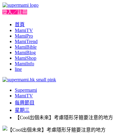
登入／註冊
首頁
MamiTV
MamiPro
MamiTrend
MamiBible
MamiBlog
MamiShop
MamiInfo
line
Supermami
MamiTV
每周節目
星期三
【Cool出個未來】考慮隱形牙箍要注意的地方