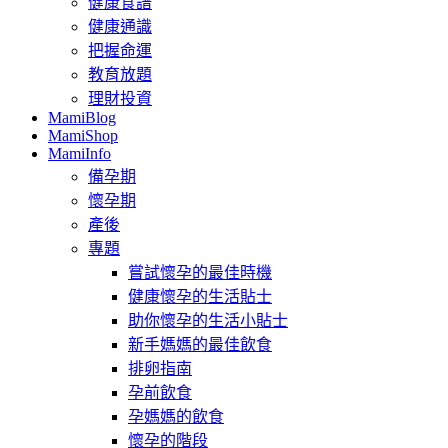
健康食譜
健康通識
把握命運
教育放題
理財投資
MamiBlog
MamiShop
MamiInfo
備孕期
懷孕期
產後
專題
嘗試懷孕的最佳時機
健康懷孕的生活貼士
助你懷孕的生活小貼士
新手媽媽的最佳飲食
排卵指南
孕前飲食
孕媽媽的飲食
懷孕的階段