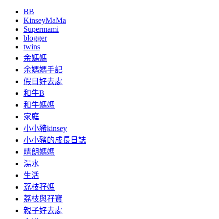
BB
KinseyMaMa
Supermami
blogger
twins
余媽媽
余媽媽手記
假日好去處
和牛B
和牛媽媽
家庭
小小豬kinsey
小小豬的成長日誌
晴朗媽媽
湯水
生活
荔枝孖媽
荔枝與孖寶
親子好去處