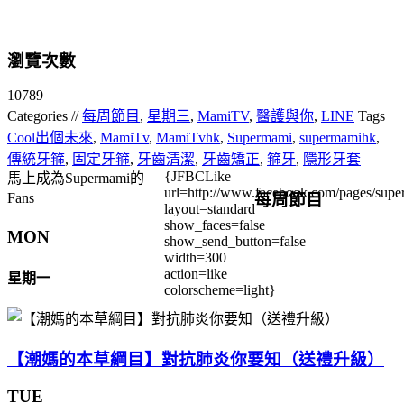
瀏覽次數
10789
Categories //
每周節目
,
星期三
,
MamiTV
,
醫護與你
,
LINE
Tags
Cool出個未來
,
MamiTv
,
MamiTvhk
,
Supermami
,
supermamihk
,
傳統牙箍
,
固定牙箍
,
牙齒清潔
,
牙齒矯正
,
箍牙
,
隱形牙套
{JFBCLike
馬上成為Supermami的
url=http://www.facebook.com/pages/su
每周節目
Fans
layout=standard
show_faces=false
MON
show_send_button=false
width=300
action=like
星期一
colorscheme=light}
【潮媽的本草綱目】對抗肺炎你要知（送禮升級）
TUE