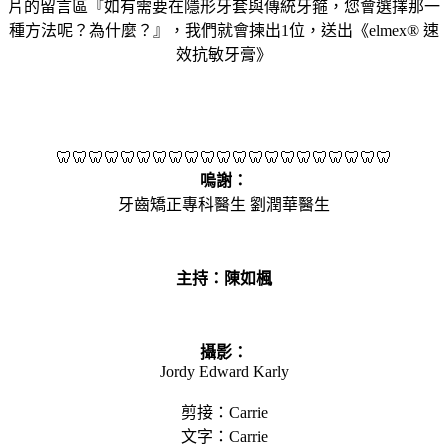
片的留言區『如有需要在隱形牙套與傳統牙箍，您會選擇那一
種方法呢？為什麼？』，我們就會揀出1位，送出《elmex® 速
效抗敏牙膏》
🦷🦷🦷🦷🦷🦷🦷🦷🦷🦷🦷🦷🦷🦷🦷🦷🦷🦷🦷🦷🦷
嗚謝：
牙齒矯正專科醫生 劉潤華醫生
主持：陳如楓
攝影：
Jordy Edward Karly
剪接：Carrie
文字：Carrie