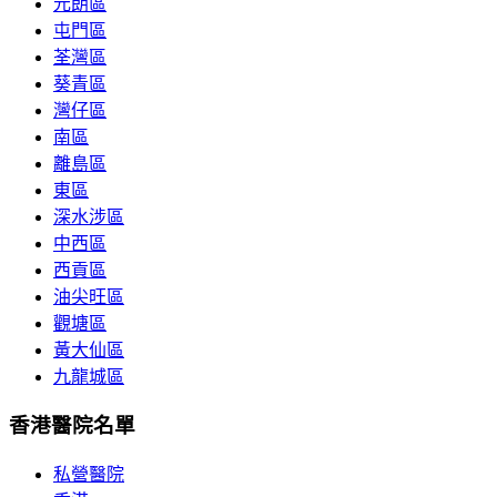
元朗區
屯門區
荃灣區
葵青區
灣仔區
南區
離島區
東區
深水涉區
中西區
西貢區
油尖旺區
觀塘區
黃大仙區
九龍城區
香港醫院名單
私營醫院