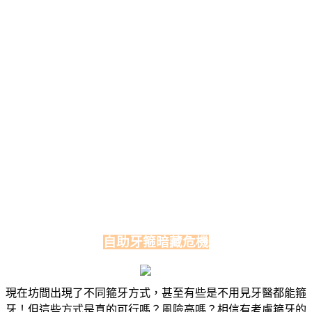
自助牙箍暗藏危機
現在坊間出現了不同箍牙方式，甚至有些是不用見牙醫都能箍
牙！但這些方式是真的可行嗎？風險高嗎？相信有考慮箍牙的