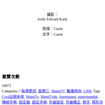
攝影：
Jordy Edward Karly
剪接：Carrie
文字：Carrie
瀏覽次數
10972
Categories //
每周節目
,
星期三
,
MamiTV
,
醫護與你
,
LINE
Tags
Cool出個未來
,
MamiTv
,
MamiTvhk
,
Supermami
,
supermamihk
,
傳統牙箍
,
固定器
,
固定牙箍
,
牙齒固定
,
牙齒矯正
,
箍牙
,
隱形牙