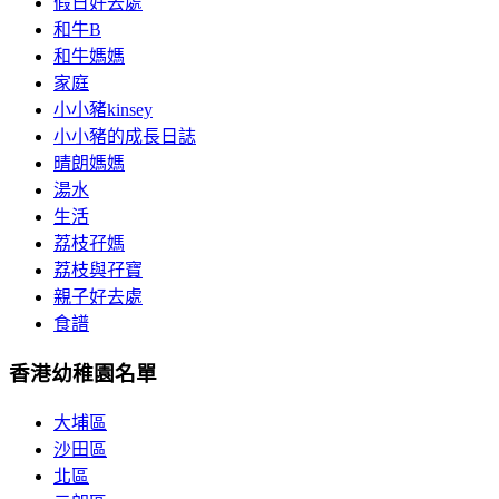
假日好去處
和牛B
和牛媽媽
家庭
小小豬kinsey
小小豬的成長日誌
晴朗媽媽
湯水
生活
荔枝孖媽
荔枝與孖寶
親子好去處
食譜
香港幼稚園名單
大埔區
沙田區
北區