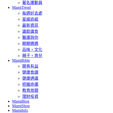
著名運動員
MamiTrend
每週好去處
星級追縱
最新資訊
識飲識食
醫護與你
靚靚媽媽
品味。文化
親子。育兒
MamiBible
開卷有益
健康食譜
健康通識
把握命運
教育放題
理財投資
MamiBlog
MamiShop
MamiInfo