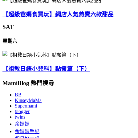
【超級爸媽食買玩】網店人氣熱賣六款甜品
SAT
星期六
【祖教日語小兒科】點餐篇（下）
MamiBlog 熱門搜尋
BB
KinseyMaMa
Supermami
blogger
twins
余媽媽
余媽媽手記