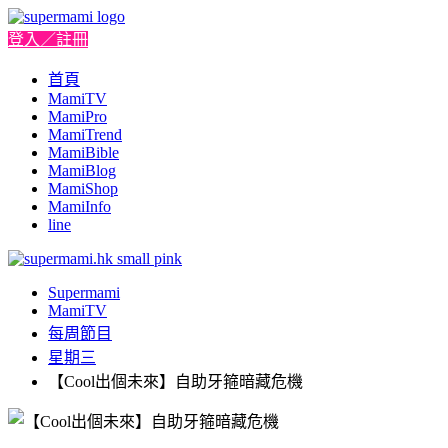
登入／註冊
首頁
MamiTV
MamiPro
MamiTrend
MamiBible
MamiBlog
MamiShop
MamiInfo
line
Supermami
MamiTV
每周節目
星期三
【Cool出個未來】自助牙箍暗藏危機