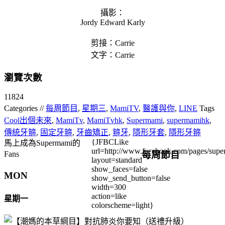
攝影：
Jordy Edward Karly
剪接：Carrie
文字：Carrie
瀏覽次數
11824
Categories //
每周節目
,
星期三
,
MamiTV
,
醫護與你
,
LINE
Tags
Cool出個未來
,
MamiTv
,
MamiTvhk
,
Supermami
,
supermamihk
,
傳統牙箍
,
固定牙箍
,
牙齒矯正
,
箍牙
,
隱形牙套
,
隱形牙箍
{JFBCLike
馬上成為Supermami的
url=http://www.facebook.com/pages/su
每周節目
Fans
layout=standard
show_faces=false
MON
show_send_button=false
width=300
action=like
星期一
colorscheme=light}