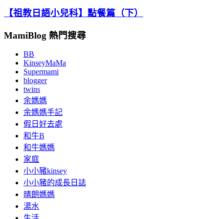
【祖教日語小兒科】點餐篇（下）
MamiBlog 熱門搜尋
BB
KinseyMaMa
Supermami
blogger
twins
余媽媽
余媽媽手記
假日好去處
和牛B
和牛媽媽
家庭
小小豬kinsey
小小豬的成長日誌
晴朗媽媽
湯水
生活