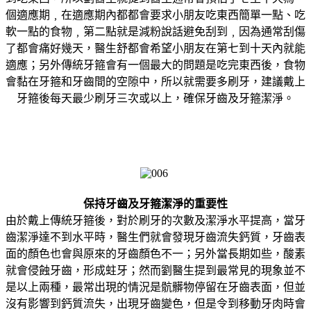
個適應期﹐在適應期內都都會要求小朋友吃東西簡單一點、吃
軟一點的食物﹐第二點就是減粉說話避免刮到﹐因為通常刮傷
了都會痛好幾天，醫生舒都會希望小朋友在第七到十天內就能
適應；另外傳統牙箍會有一個最大的問題是吃完東西後，食物
會黏在牙箍和牙齒間的空隙中，所以就需要多刷牙，建議戴上
牙箍後每天最少刷牙三次或以上，確保牙齒及牙箍潔淨。
保持牙齒及牙箍潔淨的重要性
由於戴上傳統牙箍後，對於刷牙的次數及潔淨水平提高，當牙
齒潔淨達不到水平時，醫生們就會發現牙齒流失鈣質，牙齒表
面的顏色也會與原來的牙齒顏色不一；另外當長期如些，酸素
就會侵蝕牙齒，形成蛀牙；然而劉醫生提到最常見的現象並不
是以上兩種，最常出現的情況是骯髒物停留在牙齒表面，但並
沒有影響到鈣質流失，出現牙齒變色，但是令到移動牙肉時會