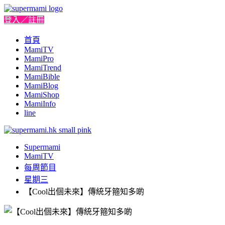
登入／註冊
首頁
MamiTV
MamiPro
MamiTrend
MamiBible
MamiBlog
MamiShop
MamiInfo
line
Supermami
MamiTV
每周節目
星期三
【Cool出個未來】傳統牙箍知多啲