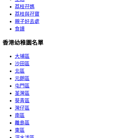
荔枝孖媽
荔枝與孖寶
親子好去處
食譜
香港幼稚園名單
大埔區
沙田區
北區
元朗區
屯門區
荃灣區
葵青區
灣仔區
南區
離島區
東區
深水涉區