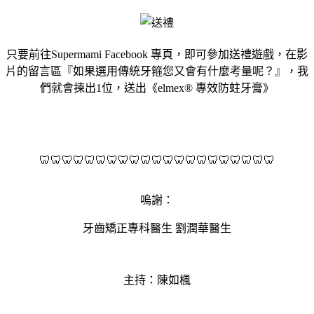
只要前往Supermami Facebook 專頁，即可參加送禮遊戲，在影
片的留言區『如果選用傳統牙箍您又會有什麼考量呢？』，我
們就會揀出1位，送出《elmex® 專效防蛀牙膏》
🦷🦷🦷🦷🦷🦷🦷🦷🦷🦷🦷🦷🦷🦷🦷🦷🦷🦷🦷🦷🦷
嗚謝：
牙齒矯正專科醫生 劉潤華醫生
主持：陳如楓