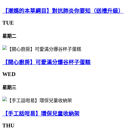
【潮媽的本草綱目】對抗肺炎你要知（送禮升級）
TUE
星期二
【開心廚房】可愛滿分爆谷杯子蛋糕
WED
星期三
【手工話咁易】環保兒童收納架
THU