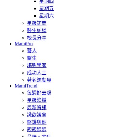
星期四
星期五
星期六
星級訪問
醫生訪談
校長分享
MamiPro
藝人
醫生
堪輿學家
成功人士
著名運動員
MamiTrend
每週好去處
星級追縱
最新資訊
識飲識食
醫護與你
靚靚媽媽
品味。文化