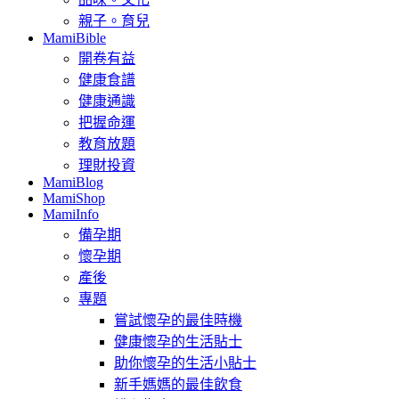
親子。育兒
MamiBible
開卷有益
健康食譜
健康通識
把握命運
教育放題
理財投資
MamiBlog
MamiShop
MamiInfo
備孕期
懷孕期
產後
專題
嘗試懷孕的最佳時機
健康懷孕的生活貼士
助你懷孕的生活小貼士
新手媽媽的最佳飲食