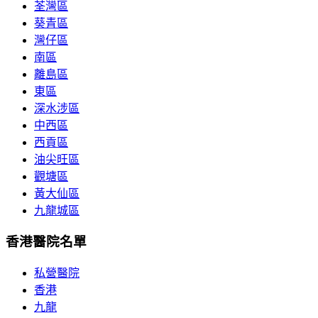
荃灣區
葵青區
灣仔區
南區
離島區
東區
深水涉區
中西區
西貢區
油尖旺區
觀塘區
黃大仙區
九龍城區
香港醫院名單
私營醫院
香港
九龍