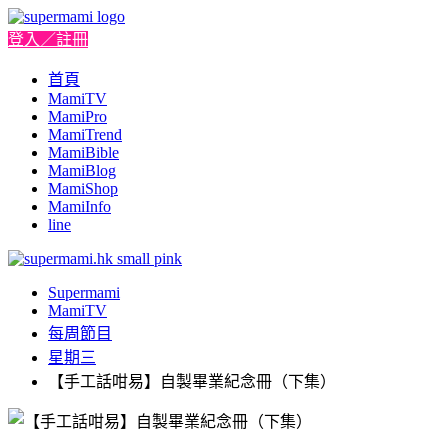
登入／註冊
首頁
MamiTV
MamiPro
MamiTrend
MamiBible
MamiBlog
MamiShop
MamiInfo
line
Supermami
MamiTV
每周節目
星期三
【手工話咁易】自製畢業紀念冊（下集）