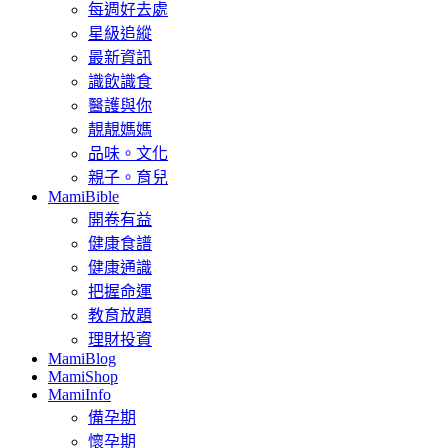
每週好去處
星級追縱
最新資訊
識飲識食
醫護與你
靚靚媽媽
品味。文化
親子。育兒
MamiBible
開卷有益
健康食譜
健康通識
把握命運
教育放題
理財投資
MamiBlog
MamiShop
MamiInfo
備孕期
懷孕期