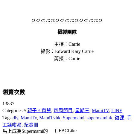
🎨🎨🎨🎨🎨🎨🎨🎨🎨🎨🎨🎨🎨🎨🎨
攝製團隊
主持：Carrie
攝影：Edward Kary Carrie
剪接：Carrie
瀏覽次數
13837
Categories //
親子。育兒
,
每周節目
,
星期三
,
MamiTV
,
LINE
Tags
diy
,
MamiTv
,
MamiTvhk
,
Supermami
,
supermamihk
,
復課
,
手
工話咁易
,
紀念冊
{JFBCLike
馬上成為Supermami的