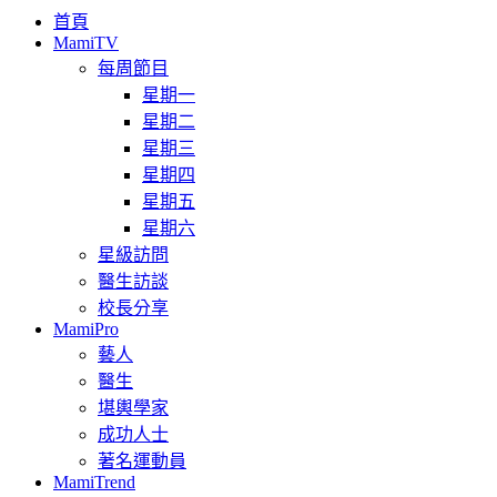
首頁
MamiTV
每周節目
星期一
星期二
星期三
星期四
星期五
星期六
星級訪問
醫生訪談
校長分享
MamiPro
藝人
醫生
堪輿學家
成功人士
著名運動員
MamiTrend