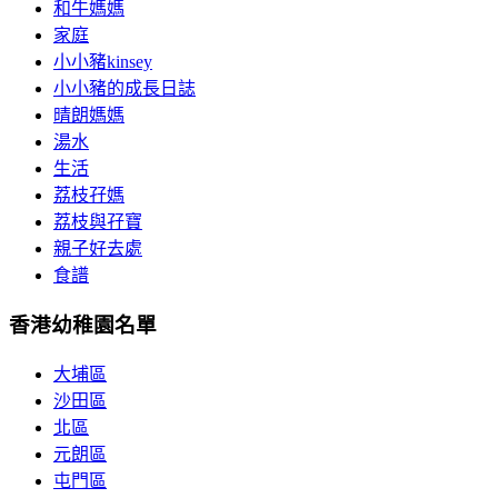
和牛媽媽
家庭
小小豬kinsey
小小豬的成長日誌
晴朗媽媽
湯水
生活
荔枝孖媽
荔枝與孖寶
親子好去處
食譜
香港幼稚園名單
大埔區
沙田區
北區
元朗區
屯門區