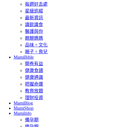
每週好去處
星級追縱
最新資訊
識飲識食
醫護與你
靚靚媽媽
品味。文化
親子。育兒
MamiBible
開卷有益
健康食譜
健康通識
把握命運
教育放題
理財投資
MamiBlog
MamiShop
MamiInfo
備孕期
懷孕期