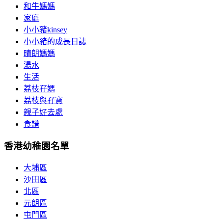
和牛媽媽
家庭
小小豬kinsey
小小豬的成長日誌
晴朗媽媽
湯水
生活
荔枝孖媽
荔枝與孖寶
親子好去處
食譜
香港幼稚園名單
大埔區
沙田區
北區
元朗區
屯門區