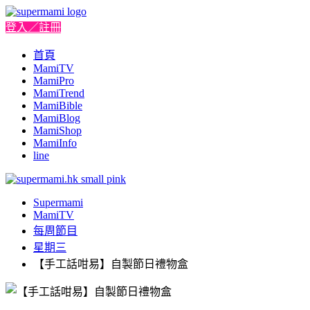
登入／註冊
首頁
MamiTV
MamiPro
MamiTrend
MamiBible
MamiBlog
MamiShop
MamiInfo
line
Supermami
MamiTV
每周節目
星期三
【手工話咁易】自製節日禮物盒