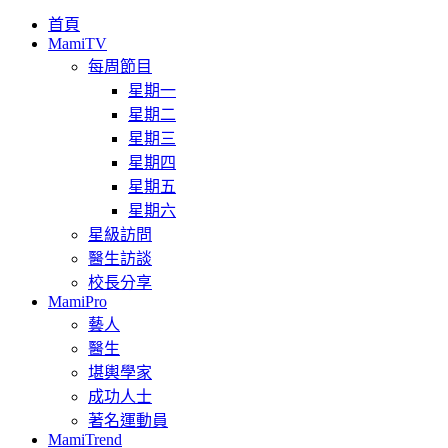
首頁
MamiTV
每周節目
星期一
星期二
星期三
星期四
星期五
星期六
星級訪問
醫生訪談
校長分享
MamiPro
藝人
醫生
堪輿學家
成功人士
著名運動員
MamiTrend