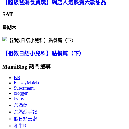
【超級爸媽食買玩】網店人氣熱賣六款甜品
SAT
星期六
【祖教日語小兒科】點餐篇（下）
MamiBlog 熱門搜尋
BB
KinseyMaMa
Supermami
blogger
twins
余媽媽
余媽媽手記
假日好去處
和牛B