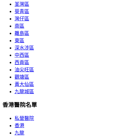
荃灣區
葵青區
灣仔區
南區
離島區
東區
深水涉區
中西區
西貢區
油尖旺區
觀塘區
黃大仙區
九龍城區
香港醫院名單
私營醫院
香港
九龍