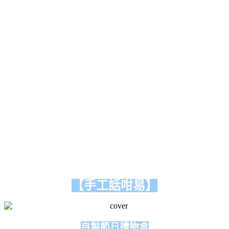
【
手工話咁易】
自製節日禮物盒