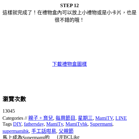
STEP 12
這樣就完成了！在禮物盒內可以放上小禮物或是小卡片，也是
很不錯的哦！
下載禮物盒圖樣
瀏覽次數
13045
Categories //
親子。育兒
,
每周節目
,
星期三
,
MamiTV
,
LINE
Tags
DIY
,
fathersday
,
MamiTv
,
MamiTvhk
,
Supermami
,
supermamihk
,
手工話咁易
,
父親節
{JFBCLike
馬上成為Supermami的