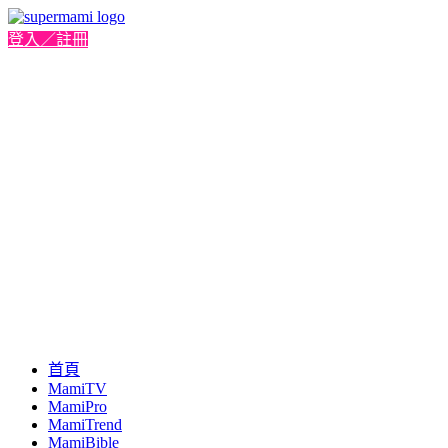
登入／註冊
首頁
MamiTV
MamiPro
MamiTrend
MamiBible