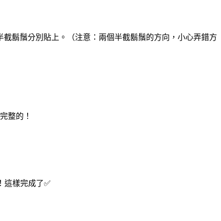
半截鬍鬚分別貼上。（注意：兩個半截鬍鬚的方向，小心弄錯方
完整的！
！這樣完成了✅