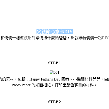
父親節心意卡DIY
和僑僑一樣還沒想到準備送什麼給爸爸，那就跟著僑僑一起DI
STEP 1
親的的素材，包括：Happy Father's Day 圖案、小機關材料等
Photo Paper 的光面相紙，打印出顏色奪目的材料。
STEP 2