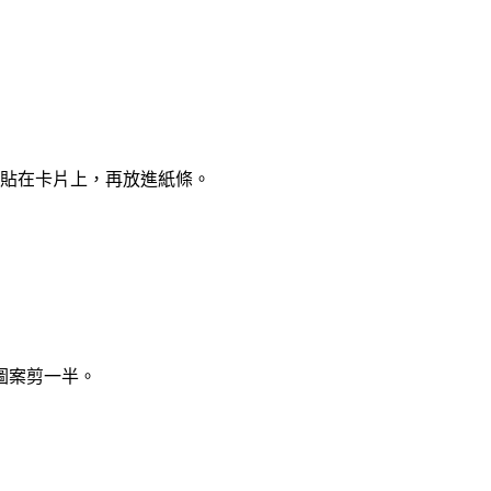
貼在卡片上，再放進紙條。
圖案剪一半。