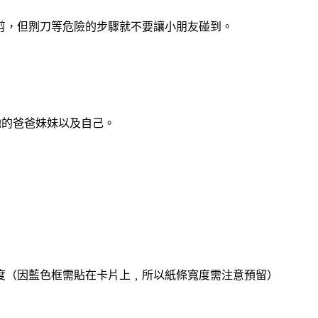
，但𠝹刀等危險的步驟就不要讓小朋友碰到。
畫上她的爸爸妹妹以及自己。
度（因藍色框需貼在卡片上﹐所以紙條寬度需注意預留）