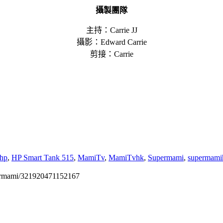
攝製團隊
主持：Carrie JJ
攝影：Edward Carrie
剪接：Carrie
hp
,
HP Smart Tank 515
,
MamiTv
,
MamiTvhk
,
Supermami
,
supermami
permami/321920471152167