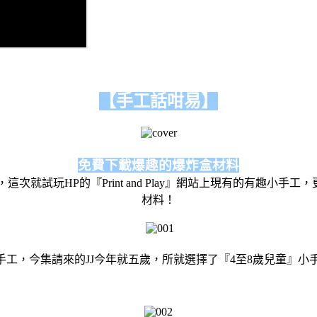
【手工話咁易】
免費下載爆趣的爆炸盒材料
就試玩HP的『Print and Play』網站上現有的有趣小手
材料！
想要試玩的小手工，今集請來的JJ今年就五歲，所就選擇了『4至8歲兒