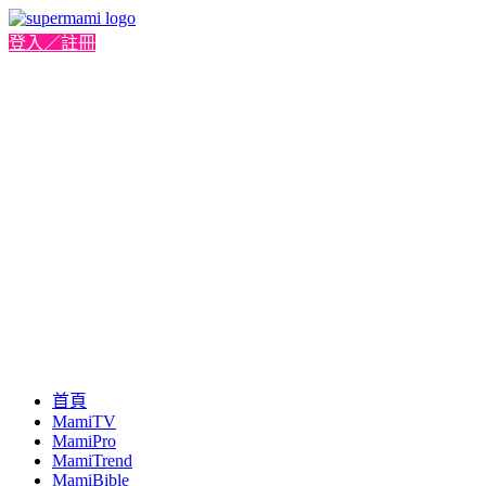
登入／註冊
首頁
MamiTV
MamiPro
MamiTrend
MamiBible