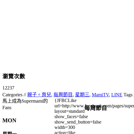
瀏覽次數
12237
Categories //
親子。育兒
,
每周節目
,
星期三
,
MamiTV
,
LINE
Tags
{JFBCLike
馬上成為Supermami的
url=http://www.facebook.com/pages/su
每周節目
Fans
layout=standard
show_faces=false
MON
show_send_button=false
width=300
action=like