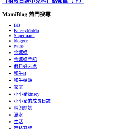
【祖教日語小兒科】點餐篇（下）
MamiBlog 熱門搜尋
BB
KinseyMaMa
Supermami
blogger
twins
余媽媽
余媽媽手記
假日好去處
和牛B
和牛媽媽
家庭
小小豬kinsey
小小豬的成長日誌
晴朗媽媽
湯水
生活
荔枝孖媽