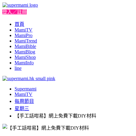
登入／註冊
首頁
MamiTV
MamiPro
MamiTrend
MamiBible
MamiBlog
MamiShop
MamiInfo
line
Supermami
MamiTV
每周節目
星期三
【手工話咁易】網上免費下載DIY材料