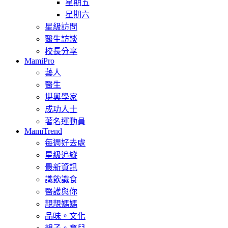
星期五
星期六
星級訪問
醫生訪談
校長分享
MamiPro
藝人
醫生
堪輿學家
成功人士
著名運動員
MamiTrend
每週好去處
星級追縱
最新資訊
識飲識食
醫護與你
靚靚媽媽
品味。文化