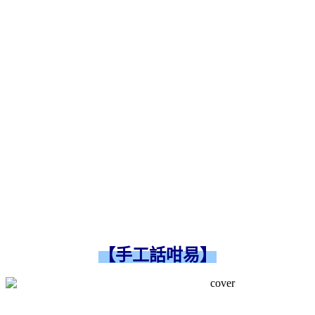
【手工話咁易】