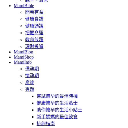
親子。育兒
MamiBible
開卷有益
健康食譜
健康通識
把握命運
教育放題
理財投資
MamiBlog
MamiShop
MamiInfo
備孕期
懷孕期
產後
專題
嘗試懷孕的最佳時機
健康懷孕的生活貼士
助你懷孕的生活小貼士
新手媽媽的最佳飲食
排卵指南