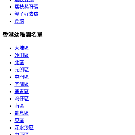
荔枝與孖寶
親子好去處
食譜
香港幼稚園名單
大埔區
沙田區
北區
元朗區
屯門區
荃灣區
葵青區
灣仔區
南區
離島區
東區
深水涉區
中西區