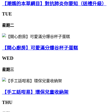
【潮媽的本草綱目】對抗肺炎你要知（送禮升級）
TUE
星期二
【開心廚房】可愛滿分爆谷杯子蛋糕
WED
星期三
【手工話咁易】環保兒童收納架
THU