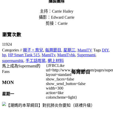
攝製團隊
主持：Carrie Hailey
攝影：Edward Carrie
剪接：Carrie
瀏覽次數
11924
Categories //
親子。育兒
,
每周節目
,
星期三
,
MamiTV
Tags
DIY
,
hp
,
HP Smart Tank 515
,
MamiTv
,
MamiTvhk
,
Supermami
,
supermamihk
,
手工話咁易
,
網上材料
{JFBCLike
馬上成為Supermami的
url=http://www.facebook.com/pages/su
每周節目
Fans
layout=standard
show_faces=false
MON
show_send_button=false
width=300
action=like
星期一
colorscheme=light}