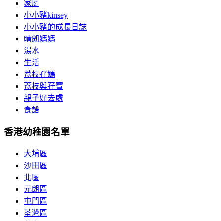
家庭
小小豬kinsey
小小豬的成長日誌
晴朗媽媽
湯水
生活
荔枝孖媽
荔枝與孖寶
親子好去處
食譜
香港幼稚園名單
大埔區
沙田區
北區
元朗區
屯門區
荃灣區