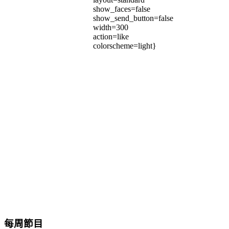
show_faces=false
show_send_button=false
width=300
action=like
colorscheme=light}
每周節目