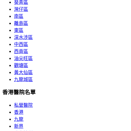
葵青區
灣仔區
南區
離島區
東區
深水涉區
中西區
西貢區
油尖旺區
觀塘區
黃大仙區
九龍城區
香港醫院名單
私營醫院
香港
九龍
新界