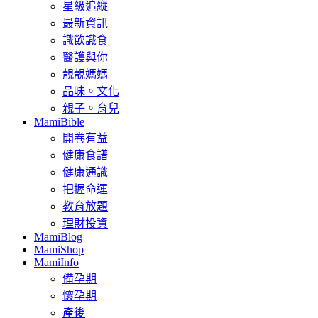
星級追縱
最新資訊
識飲識食
醫護與你
靚靚媽媽
品味。文化
親子。育兒
MamiBible
開卷有益
健康食譜
健康通識
把握命運
教育放題
理財投資
MamiBlog
MamiShop
MamiInfo
備孕期
懷孕期
產後