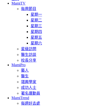
MamiTV
每周節目
星期一
星期二
星期三
星期四
星期五
星期六
星級訪問
醫生訪談
校長分享
MamiPro
藝人
醫生
堪輿學家
成功人士
著名運動員
MamiTrend
每週好去處