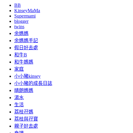
BB
KinseyMaMa
Supermami
blogger
twins
余媽媽
余媽媽手記
假日好去處
和牛B
和牛媽媽
家庭
小小豬kinsey
小小豬的成長日誌
晴朗媽媽
湯水
生活
荔枝孖媽
荔枝與孖寶
親子好去處