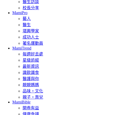
醫生訪談
校長分享
MamiPro
藝人
醫生
堪輿學家
成功人士
著名運動員
MamiTrend
每週好去處
星級追縱
最新資訊
識飲識食
醫護與你
靚靚媽媽
品味。文化
親子。育兒
MamiBible
開卷有益
健康食譜