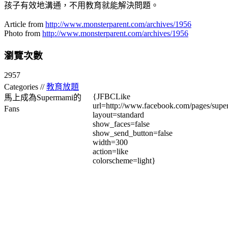
孩子有效地溝通，不用教育就能解決問題。
Article from
http://www.monsterparent.com/archives/1956
Photo from
http://www.monsterparent.com/archives/1956
瀏覽次數
2957
Categories //
教育放題
{JFBCLike
馬上成為Supermami的
url=http://www.facebook.com/pages/su
Fans
layout=standard
show_faces=false
show_send_button=false
width=300
action=like
colorscheme=light}