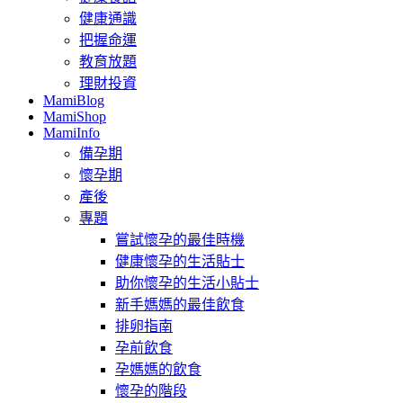
健康通識
把握命運
教育放題
理財投資
MamiBlog
MamiShop
MamiInfo
備孕期
懷孕期
產後
專題
嘗試懷孕的最佳時機
健康懷孕的生活貼士
助你懷孕的生活小貼士
新手媽媽的最佳飲食
排卵指南
孕前飲食
孕媽媽的飲食
懷孕的階段