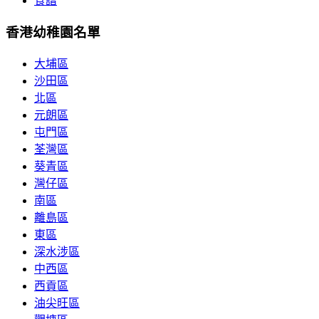
食譜
香港幼稚園名單
大埔區
沙田區
北區
元朗區
屯門區
荃灣區
葵青區
灣仔區
南區
離島區
東區
深水涉區
中西區
西貢區
油尖旺區