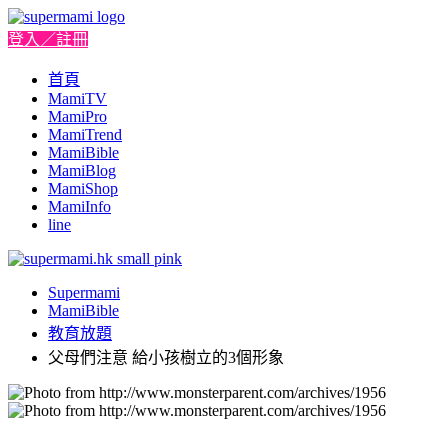
登入／註冊
首頁
MamiTV
MamiPro
MamiTrend
MamiBible
MamiBlog
MamiShop
MamiInfo
line
Supermami
MamiBible
教育放題
父母們注意 給小孩樹立的3個形象