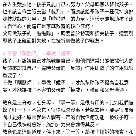
在人生競技場，孩子只能自己去努力。父母既無法替代孩子，
也不該自作主張去當「裁判」，而應該給予孩子一種保持良好
競技狀態的力量，即「啦啦隊」的力量。這樣更能幫助孩子建
立自信心，而這正是家庭教育的核心任務。
父母做孩子的「啦啦隊」，既要善於發現和讚美孩子，還要引
導孩子正確面對失敗，在挫折前做孩子的戰友。
3. 不當「馴獸師」，學做「鏡子」
孩子只有認識自己才能戰勝自己，但他們通常只能依據他人的
反饋來認識自己，這時父母的「反饋」作用即鏡子的作用就很
重要了。
不做「馴獸師」，學做「鏡子」，才能幫助孩子提高自我意
識，才能讓孩子不害怕父母的「權威」，轉而和父母溝通。
教育是三分教，七分等。「等一等」是很有用的。比如我們被
蚊子叮一下，不管它，很快就會沒事，若總去撓，卻要很長時
間才能好。原因就是人體有一定的自我治癒功能，被蚊子叮一
下自己很快就會好，施加外力只會適得其反。
教育也是這個道理。停下來，等一等，給孩子傾訴的機會，和