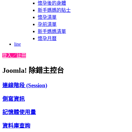
懷孕後的身體
新手媽媽的貼士
懷孕清單
孕前清單
新手媽媽清單
懷孕月曆
line
登入／註冊
Joomla! 除錯主控台
連線階段 (Session)
側寫資訊
記憶體使用量
資料庫查詢