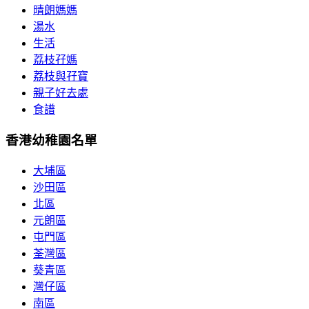
晴朗媽媽
湯水
生活
荔枝孖媽
荔枝與孖寶
親子好去處
食譜
香港幼稚園名單
大埔區
沙田區
北區
元朗區
屯門區
荃灣區
葵青區
灣仔區
南區