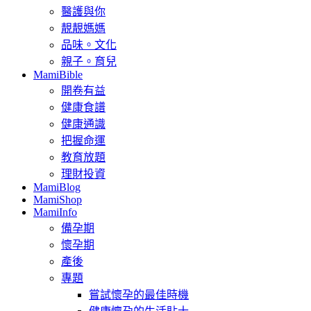
醫護與你
靚靚媽媽
品味。文化
親子。育兒
MamiBible
開卷有益
健康食譜
健康通識
把握命運
教育放題
理財投資
MamiBlog
MamiShop
MamiInfo
備孕期
懷孕期
產後
專題
嘗試懷孕的最佳時機