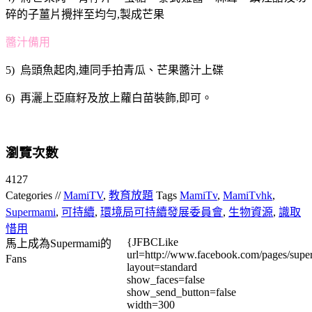
碎的子薑片攪拌至均勻,製成芒果
醬汁備用
5) 烏頭魚起肉,連同手拍青瓜、芒果醬汁上碟
6) 再灑上亞麻籽及放上蘿白苗裝飾,即可。
瀏覽次數
4127
Categories //
MamiTV
,
教育放題
Tags
MamiTv
,
MamiTvhk
,
Supermami
,
可持續
,
環境局可持續發展委員會
,
生物資源
,
識取
惜用
{JFBCLike
馬上成為Supermami的
url=http://www.facebook.com/pages/su
Fans
layout=standard
show_faces=false
show_send_button=false
width=300