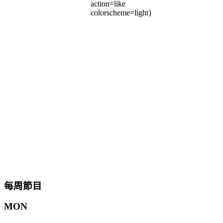
action=like
colorscheme=light}
每周節目
MON