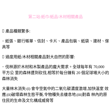
第二站:紙巾/紙品/木材相關產品
 產品種類繁多:
− 紙張、銀行帳單、信封、卡片、產品包裝、紙袋、建材、傢
具等
 過度用紙/木材相關產品對大自然的影響:
− 伐林源於木材和木製產品的龐大需求。全球每年有 70,000
平方公 里的森林遭到砍伐,相等於每分鐘有 20 個足球場大小的
森林消失
大量林木消失:(i) 會令空氣中的二氧化碳濃度激增,加快溫室 效
應;(ii)破壞森林生態平衡,令物種失去棲息地;(iii)對森 林內的原
住民的生命及文化構成威脅等