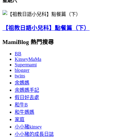
星期六
【祖教日語小兒科】點餐篇（下）
MamiBlog 熱門搜尋
BB
KinseyMaMa
Supermami
blogger
twins
余媽媽
余媽媽手記
假日好去處
和牛B
和牛媽媽
家庭
小小豬kinsey
小小豬的成長日誌