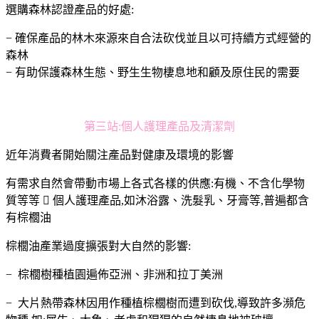
選購森林認證產品的好處:
− 確保產品的林木來源來自合法砍伐並且以可持續方式經營的
森林
− 有助保護森林生態、野生生物棲息地和顧及原住民的需要
第三站:個人護理產品及清潔劑
近年消費者開始關注產品對健康及環境的影響
有需求自然會帶動市場上各式各樣的供應:有機、不含化學物
質等等  個人護理產品,如沐浴露、洗髮乳、牙膏等,普遍都含
有棕櫚油
棕櫚油產業過度擴張對大自然的影響:
− 棕櫚樹種植園遍佈亞洲、非洲和拉丁美洲
− 大片熱帶森林因用作種植棕櫚樹而遭到砍伐,導致許多瀕危