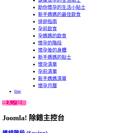
健康懷孕的生活貼士
助你懷孕的生活小貼士
新手媽媽的最佳飲食
排卵指南
孕前飲食
孕媽媽的飲食
懷孕的階段
懷孕後的身體
新手媽媽的貼士
懷孕清單
孕前清單
新手媽媽清單
懷孕月曆
line
登入／註冊
Joomla! 除錯主控台
連線階段 (Session)