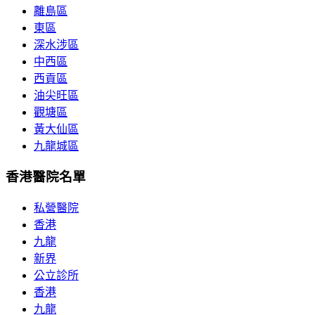
離島區
東區
深水涉區
中西區
西貢區
油尖旺區
觀塘區
黃大仙區
九龍城區
香港醫院名單
私營醫院
香港
九龍
新界
公立診所
香港
九龍