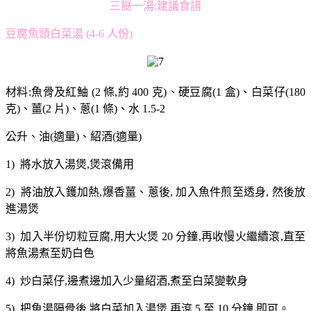
三餸一湯:建議食譜
豆腐魚頭白菜湯 (4-6 人份)
材料:魚骨及紅鮋 (2 條,約 400 克)、硬豆腐(1 盒)、白菜仔(180
克)、薑(2 片)、蔥(1 條)、水 1.5-2
公升、油(適量)、紹酒(適量)
1) 將水放入湯煲,煲滾備用
2) 將油放入鑊加熱,爆香薑、蔥後, 加入魚件煎至透身, 然後放
進湯煲
3) 加入半份切粒豆腐,用大火煲 20 分鐘,再收慢火繼續滾,直至
將魚湯煮至奶白色
4) 炒白菜仔,邊煮邊加入少量紹酒,煮至白菜變軟身
5) 把魚湯隔骨後,將白菜加入湯煲,再滾 5 至 10 分鐘,即可。