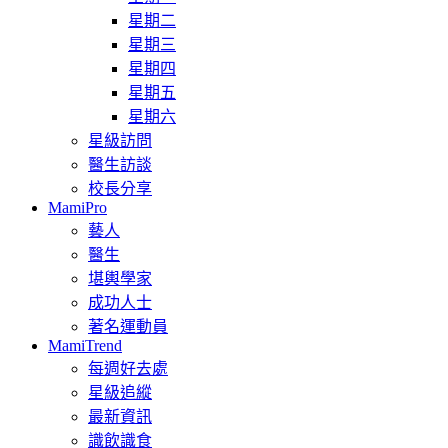
星期二
星期三
星期四
星期五
星期六
星級訪問
醫生訪談
校長分享
MamiPro
藝人
醫生
堪輿學家
成功人士
著名運動員
MamiTrend
每週好去處
星級追縱
最新資訊
識飲識食