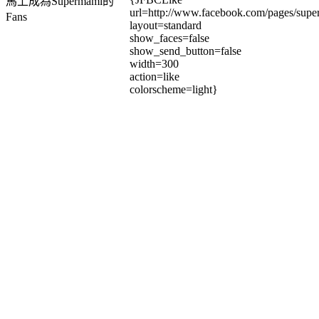
馬上成為Supermami的
url=http://www.facebook.com/pages/su
Fans
layout=standard
show_faces=false
show_send_button=false
width=300
action=like
colorscheme=light}