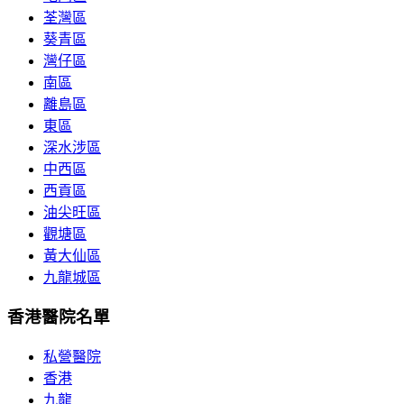
荃灣區
葵青區
灣仔區
南區
離島區
東區
深水涉區
中西區
西貢區
油尖旺區
觀塘區
黃大仙區
九龍城區
香港醫院名單
私營醫院
香港
九龍