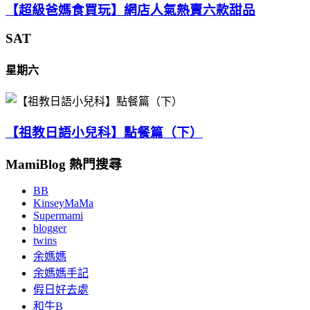
【超級爸媽食買玩】網店人氣熱賣六款甜品
SAT
星期六
【祖教日語小兒科】點餐篇（下）
MamiBlog 熱門搜尋
BB
KinseyMaMa
Supermami
blogger
twins
余媽媽
余媽媽手記
假日好去處
和牛B