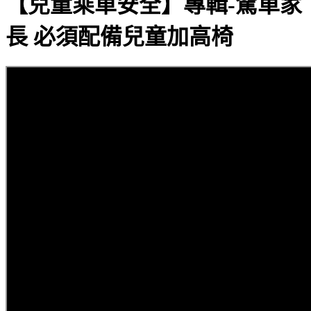
【兒童乘車安全】專輯-駕車家
長 必須配備兒童加高椅