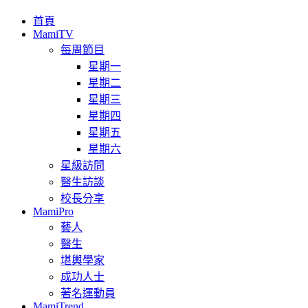
首頁
MamiTV
每周節目
星期一
星期二
星期三
星期四
星期五
星期六
星級訪問
醫生訪談
校長分享
MamiPro
藝人
醫生
堪輿學家
成功人士
著名運動員
MamiTrend