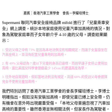
嘉賓：香港汽車工業學會 會長－李耀培博士
Supermami 聯同汽車安全座椅品牌 mifold 進行了「兒童乘車安
全」網上調查，統計本地家庭使用兒童汽車加高椅的情況，對
象為駕駛家庭車而子女年齡介乎 4-10 歲的父母。調查結果顯
示：
1. 受訪父母之中有 73% 是因為本地法例沒有相關規定，而讓子女直接坐在
汽車座椅上，並沒有配置兒童專用的加高椅。
2. 有 49% 父母認為 7 歲以下兒童的身高已達標，而過早讓子女停止使用加
高椅，遠比美國兒科學會提倡最少 145cm 的建議高度為早。
3. 往外地自駕遊時，假如當地法例沒有規定，高達 68% 的受訪父母會選擇
完全不使用兒童加高椅。
我們特別訪問了香港汽車工業學會的會長李耀培博士，李博士
明確指出，假如沒有安裝加高椅，即使兒童已縛上安全帶，仍
有機會在意外時出現嚴重受傷。「本地父母普遍忽視了汽車加
高椅的重要性，雖然香港並無相關法例，但家長作為駕駛者，