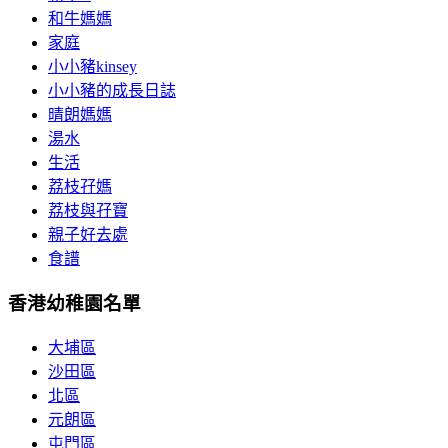
和牛媽媽
家庭
小小豬kinsey
小小豬的成長日誌
晴朗媽媽
湯水
生活
荔枝孖媽
荔枝與孖寶
親子好去處
食譜
香港幼稚園名單
大埔區
沙田區
北區
元朗區
屯門區