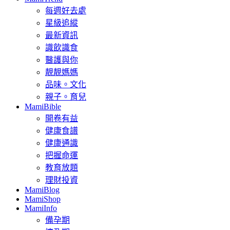
每週好去處
星級追縱
最新資訊
識飲識食
醫護與你
靚靚媽媽
品味。文化
親子。育兒
MamiBible
開卷有益
健康食譜
健康通識
把握命運
教育放題
理財投資
MamiBlog
MamiShop
MamiInfo
備孕期