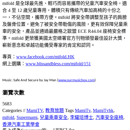
mifold 是全球最先進、輕巧而容易攜帶的兒童汽車安全椅，適
合 4 至 12 歲兒童專用，體積只有傳統汽車加高椅的十份之
一，不佔空間，攜帶方便。mifold 將安全帶調整至孩子的肩膀
及盤骨位置，避免了被安全帶勒傷的風險，更有效保障兒童乘
車的安全，產品並通過最嚴格之歐盟 ECE R44.04 座椅安全標
準。mifold 更榮獲美國太空總署官方刊物頒發最佳設計大獎，
嶄新意念和卓越功能備受專家的肯定和認同。
專頁：
www.facebook.com/mifold.HK
網上選購：
www.blissandbless.com/mifold/151
Music: Safe And Secure by Jay Man (
www.ourmusicbox.com
)
瀏覽次數
5683
Categories //
MamiTV
,
教育放題
Tags
MamiTv
,
MamiTvhk
,
mifold
,
Supermami
,
兒童乘車安全
,
李耀培博士
,
汽車安全座椅
,
香港汽車工業學會
{JFBCLike