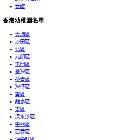
食譜
香港幼稚園名單
大埔區
沙田區
北區
元朗區
屯門區
荃灣區
葵青區
灣仔區
南區
離島區
東區
深水涉區
中西區
西貢區
油尖旺區