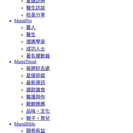
星級訪問
醫生訪談
校長分享
MamiPro
藝人
醫生
堪輿學家
成功人士
著名運動員
MamiTrend
每週好去處
星級追縱
最新資訊
識飲識食
醫護與你
靚靚媽媽
品味。文化
親子。育兒
MamiBible
開卷有益