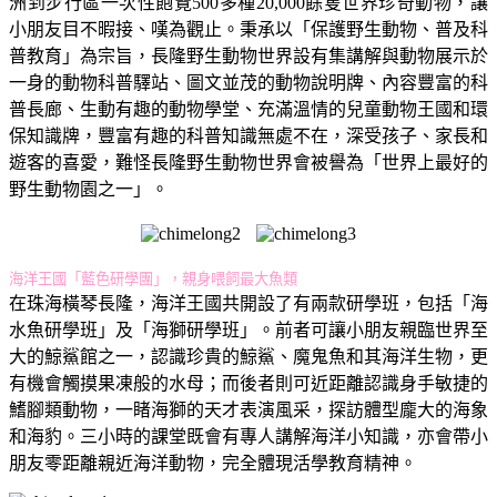
洲到步行區一次性飽覽500多種20,000餘隻世界珍奇動物，讓
小朋友目不暇接、嘆為觀止。秉承以「保護野生動物、普及科
普教育」為宗旨，長隆野生動物世界設有集講解與動物展示於
一身的動物科普驛站、圖文並茂的動物說明牌、內容豐富的科
普長廊、生動有趣的動物學堂、充滿溫情的兒童動物王國和環
保知識牌，豐富有趣的科普知識無處不在，深受孩子、家長和
遊客的喜愛，難怪長隆野生動物世界會被譽為「世界上最好的
野生動物園之一」。
海洋王國「藍色研學團」，親身喂飼最大魚類
在珠海橫琴長隆，海洋王國共開設了有兩款研學班，包括「海
水魚研學班」及「海獅研學班」。前者可讓小朋友親臨世界至
大的鯨鯊館之一，認識珍貴的鯨鯊、魔鬼魚和其海洋生物，更
有機會觸摸果凍般的水母；而後者則可近距離認識身手敏捷的
鰭腳類動物，一睹海獅的天才表演風采，探訪體型龐大的海象
和海豹。三小時的課堂既會有專人講解海洋小知識，亦會帶小
朋友零距離親近海洋動物，完全體現活學教育精神。