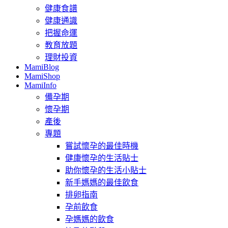
健康食譜
健康通識
把握命運
教育放題
理財投資
MamiBlog
MamiShop
MamiInfo
備孕期
懷孕期
產後
專題
嘗試懷孕的最佳時機
健康懷孕的生活貼士
助你懷孕的生活小貼士
新手媽媽的最佳飲食
排卵指南
孕前飲食
孕媽媽的飲食