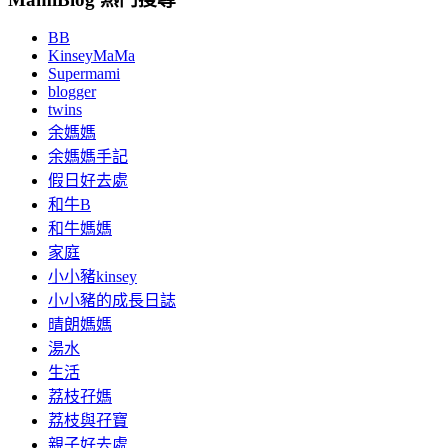
BB
KinseyMaMa
Supermami
blogger
twins
余媽媽
余媽媽手記
假日好去處
和牛B
和牛媽媽
家庭
小小豬kinsey
小小豬的成長日誌
晴朗媽媽
湯水
生活
荔枝孖媽
荔枝與孖寶
親子好去處