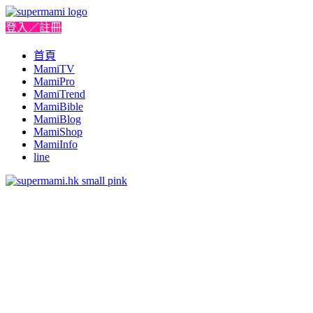
登入／註冊
首頁
MamiTV
MamiPro
MamiTrend
MamiBible
MamiBlog
MamiShop
MamiInfo
line