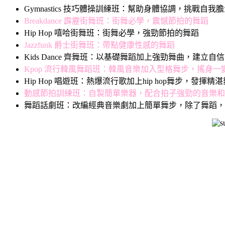
Gymnastics 技巧體操訓練班：幫助身體協調，挑戰自
Breakdance 霹靂街舞班：街舞必學，震憾節拍的舞蹈
Hip Hop 嘻哈街舞班：街舞必學，強勁節拍的舞蹈
Jazzfunk 爵士街舞班：帶點健康性感的舞蹈
Kids Dance 齊舞班：以基礎舞蹈加上強勁舞曲，建立自
Kpop 流行韓風舞蹈班：韓風音樂加入型格舞步，搖身一
Hip Hop 唱遊班：熱爆流行歌加上hip hop舞步，發揮
動感節拍訓練班：自製簡單樂器，配合拍子強勁的音樂和
舞蹈話劇班：改編經典音樂劇加上簡單舞步，除了舞蹈，