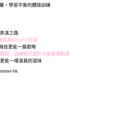
我膽量，學習平衡的體操訓練
信表演之路
變成為KPOP小巨星
精湛舞技更能一展歌喉
舞蹈，訓練拍子感外也能發揮創意
更能一嚐演員的滋味