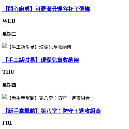
【開心廚房】可愛滿分爆谷杯子蛋糕
WED
星期三
【手工話咁易】環保兒童收納架
THU
星期四
【新手拳擊館】第八堂：防守＋進攻組合
FRI