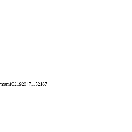
permami/321920471152167