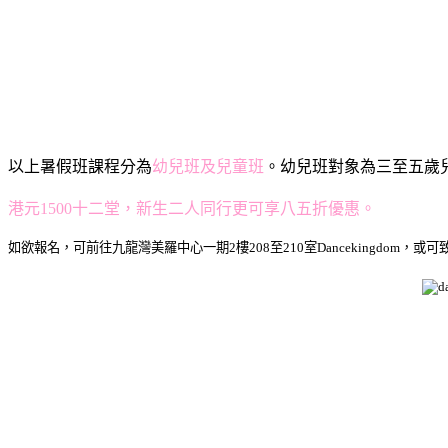
以上暑假班課程分為
幼兒班及兒童班
。幼兒班對象為三至五歲
港元1500十二堂，新生二人同行更可享八五折優惠。
如欲報名，可前往九龍灣美羅中心一期2樓208至210室Dancekingdom，或可致