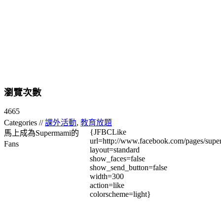
瀏覽次數
4665
Categories //
課外活動
,
教育放題
{JFBCLike
馬上成為Supermami的
url=http://www.facebook.com/pages/su
Fans
layout=standard
show_faces=false
show_send_button=false
width=300
action=like
colorscheme=light}