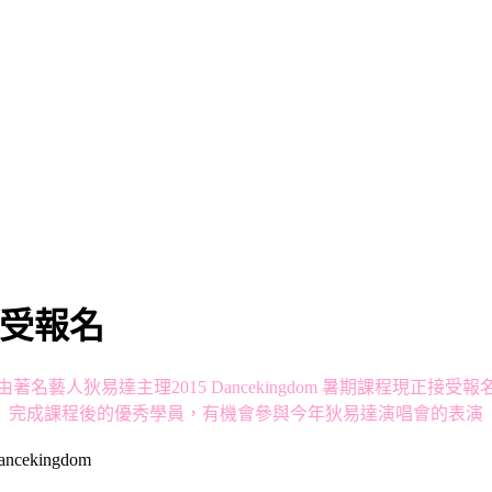
正接受報名
由著名藝人狄易達主理2015 Dancekingdom 暑期課程現正接受報
完成課程後的優秀學員，有機會參與今年狄易達演唱會的表演