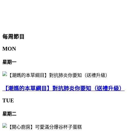
每周節目
MON
星期一
【潮媽的本草綱目】對抗肺炎你要知（送禮升級）
TUE
星期二