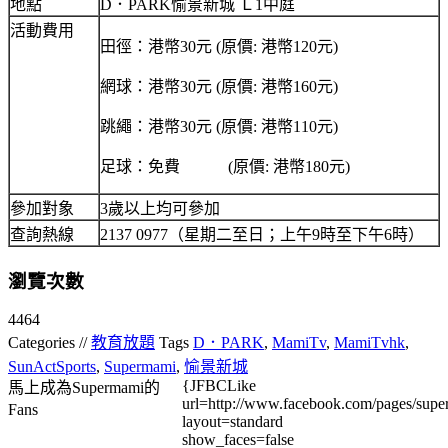
地點
D．PARK愉景新城 Ｌ1中庭
活動費用
田徑：港幣30元 (原價: 港幣120元)
網球：港幣30元 (原價: 港幣160元)
跳繩：港幣30元 (原價: 港幣110元)
足球：免費 (原價: 港幣180元)
參加對象
3歲以上均可參加
查詢熱線
2137 0977（星期二至日；上午9時至下午6時）
瀏覽次數
4464
Categories //
教育放題
Tags
D．PARK
,
MamiTv
,
MamiTvhk
,
SunActSports
,
Supermami
,
愉景新城
{JFBCLike
馬上成為Supermami的
url=http://www.facebook.com/pages/su
Fans
layout=standard
show_faces=false