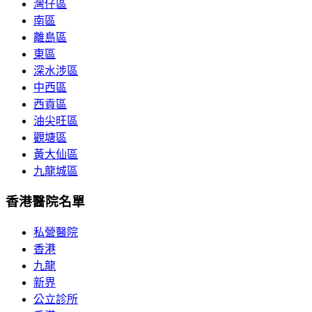
灣仔區
南區
離島區
東區
深水涉區
中西區
西貢區
油尖旺區
觀塘區
黃大仙區
九龍城區
香港醫院名單
私營醫院
香港
九龍
新界
公立診所