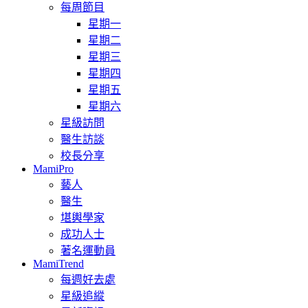
每周節目
星期一
星期二
星期三
星期四
星期五
星期六
星級訪問
醫生訪談
校長分享
MamiPro
藝人
醫生
堪輿學家
成功人士
著名運動員
MamiTrend
每週好去處
星級追縱