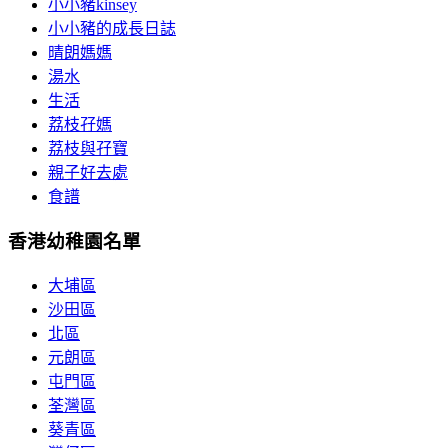
小小豬kinsey
小小豬的成長日誌
晴朗媽媽
湯水
生活
荔枝孖媽
荔枝與孖寶
親子好去處
食譜
香港幼稚園名單
大埔區
沙田區
北區
元朗區
屯門區
荃灣區
葵青區