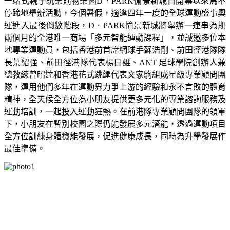
一站式親子玩樂購物樂園D．PARK愉景新城自開幕以來馬不
停蹄地舉辦活動，今個暑假，適逢四年一度的全球運動盛事奧
運進入最後倒數階段，D．PARK愉景新城將舉辦一連串為期
兩個月的全港唯一商場「多元智能運動課程」，並誠邀多位本
地專業運動員，包括香港前首席網球手蘇浩剛、前田徑港隊隊
長葉紹強、前田徑港隊代表楊日雄、ANT 足球學院創辦人兼
總教練曾昭達和香港花式跳繩代表文家駒組成星級專業顧問團
隊，運用他們多年在運動界力爭上游的經驗和永不言敗的體育
精神，全天候全方位為小朋友提供更多元化的專業諮詢服務及
運動培訓，一起投入運動狂熱。在前港隊專業顧問團隊的領軍
下，小朋友在暫別校園之際仍能發展多元潛能，透過運動項目
全方位訓練身體機能發展，促進健康成長，同時為升學發展作
最佳準備。