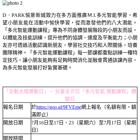
D．PARK愉景新城致力在多方面推廣Ｍ.I.多元智能學習，希
望小朋友能在活動中愉快學習，從而激發他們的八大潛能。
「多元智能運動課程」專為不同身體發展階段的小朋友而設，
以體能及技能訓練，提升他們的協調、速度及平衡能力；小朋
友亦可透過活動認識新朋友，學習社交技巧和人際關係，培養
團隊精神。「多元智能運動課程」每一節課都重點訓練一種特
定技巧，讓小朋友能夠有足夠時間消化並融會貫通該課內容，
為多元智能發展打好紮實基礎。
「全動太陽運動日」－ 兒童全方位「多元智能 運動課程」體
驗日
報名日期
於
https://goo.gl/9FVEme
網上報名（名額有限，額
滿即止）
開放日期
7月16日至17日、23（星期六）至7月17日（星期
日）
開放時間