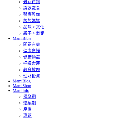
最新資訊
識飲識食
醫護與你
靚靚媽媽
品味。文化
親子。育兒
MamiBible
開卷有益
健康食譜
健康通識
把握命運
教育放題
理財投資
MamiBlog
MamiShop
MamiInfo
備孕期
懷孕期
產後
專題