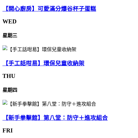
【開心廚房】可愛滿分爆谷杯子蛋糕
WED
星期三
【手工話咁易】環保兒童收納架
THU
星期四
【新手拳擊館】第八堂：防守＋進攻組合
FRI