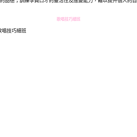
良的品德；訓練學員口才的靈活性及應變能力，藉以提升個人的自
歌唱技巧細班