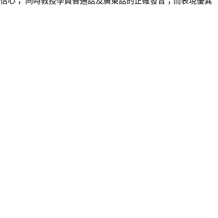
信心； 同時教授學員普通話及廣東話的正確發音；而表現優異