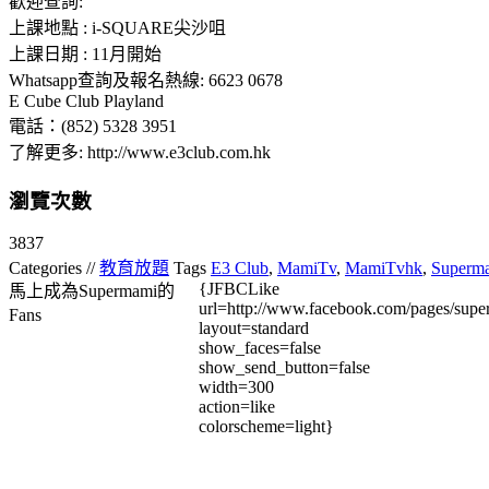
歡迎查詢:
上課地點 : i-SQUARE尖沙咀
上課日期 : 11月開始
Whatsapp查詢及報名熱線: 6623 0678
E Cube Club Playland
電話：(852) 5328 3951
了解更多: http://www.e3club.com.hk
瀏覽次數
3837
Categories //
教育放題
Tags
E3 Club
,
MamiTv
,
MamiTvhk
,
Superm
{JFBCLike
馬上成為Supermami的
url=http://www.facebook.com/pages/su
Fans
layout=standard
show_faces=false
show_send_button=false
width=300
action=like
colorscheme=light}