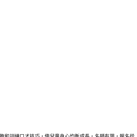
藝細胞和訓練口才技巧，使兒童身心均衡成長，名額有限，報名從