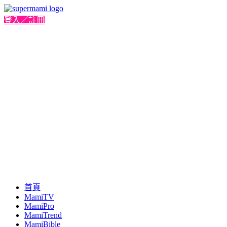
登入／註冊
首頁
MamiTV
MamiPro
MamiTrend
MamiBible