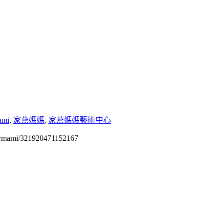
ami
,
家燕媽媽
,
家燕媽媽藝術中心
permami/321920471152167