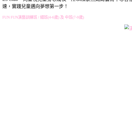
速，實踐兒童邁向夢想第一步！
FUN FUN演藝訓練班 / 細班(4-6歲) 及 中班(7-9歲)