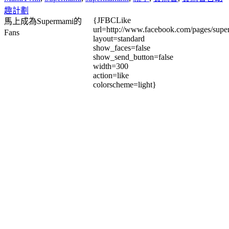
趣計劃
{JFBCLike
馬上成為Supermami的
url=http://www.facebook.com/pages/su
Fans
layout=standard
show_faces=false
show_send_button=false
width=300
action=like
colorscheme=light}