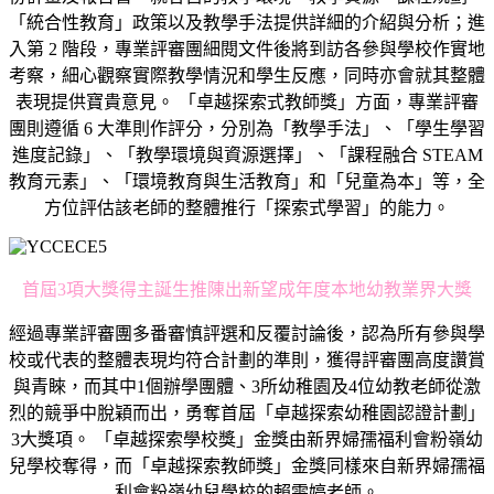
「統合性教育」政策以及教學手法提供詳細的介紹與分析；進
入第 2 階段，專業評審團細閱文件後將到訪各參與學校作實地
考察，細心觀察實際教學情況和學生反應，同時亦會就其整體
表現提供寶貴意見。 「卓越探索式教師獎」方面，專業評審
團則遵循 6 大準則作評分，分別為「教學手法」、「學生學習
進度記錄」、「教學環境與資源選擇」、「課程融合 STEAM
教育元素」、「環境教育與生活教育」和「兒童為本」等，全
方位評估該老師的整體推行「探索式學習」的能力。
首屆3項大獎得主誕生推陳出新望成年度本地幼教業界大獎
經過專業評審團多番審慎評選和反覆討論後，認為所有參與學
校或代表的整體表現均符合計劃的準則，獲得評審團高度讚賞
與青睞，而其中1個辦學團體、3所幼稚園及4位幼教老師從激
烈的競爭中脫穎而出，勇奪首屆「卓越探索幼稚園認證計劃」
3大獎項。 「卓越探索學校獎」金獎由新界婦孺福利會粉嶺幼
兒學校奪得，而「卓越探索教師獎」金獎同樣來自新界婦孺福
利會粉嶺幼兒學校的賴雯婷老師。