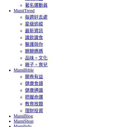
著名運動員
MamiTrend
每週好去處
星級追縱
最新資訊
識飲識食
醫護與你
靚靚媽媽
品味。文化
親子。育兒
MamiBible
開卷有益
健康食譜
健康通識
把握命運
教育放題
理財投資
MamiBlog
MamiShop
MamiInfo