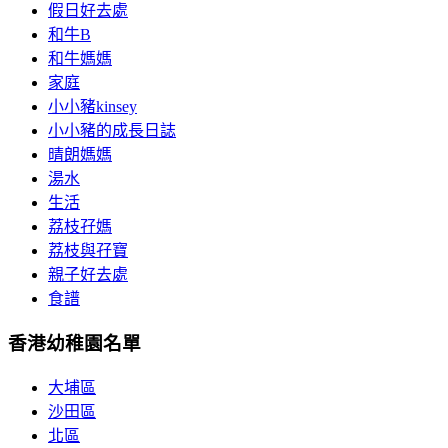
假日好去處
和牛B
和牛媽媽
家庭
小小豬kinsey
小小豬的成長日誌
晴朗媽媽
湯水
生活
荔枝孖媽
荔枝與孖寶
親子好去處
食譜
香港幼稚園名單
大埔區
沙田區
北區