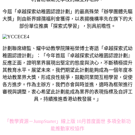
今屆「卓越探索幼稚園認證計劃」的最高殊榮「辦學團體先驅
大獎」則由新界婦孺福利會獲得，以表揚機構率先在旗下的大
部份單位推廣「探索式學習」，別具前曕性。
計劃聯席總監、耀中幼教學院陳裕榮博士寄語「卓越探索式幼
稚園認證計劃」：「今年首屆『卓越探索式幼稚園認證計劃』
反應正面，證明業界展現出堅定的態度與決心，不斷積極提升
其教育水平。展望未來，我們期望此計劃能夠成為一個年度本
地幼教業界大獎，形成良性競爭，鼓勵同業間互相學習，促使
各方進步。作為主辦方，我們亦會與時並進，適時為框架進行
審視與調整，衷心希望此計劃能成為業界的表現指標及自評工
具，持續推進香港幼教發展。」
「教學資源－JumpStarter」線上版 10月首度面世 多項全新功
能推動家校協作