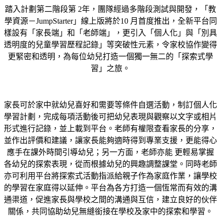
踏入計劃第二階段第 2年，團隊經過多階段測試與開發，「教
學資源－JumpStarter」線上版將於10 月首度推出，全新平台同
樣設有「家長端」和「老師端」，更引入「個人化」與「別具
透明度的兒童學習歷程記錄」等突破性元素，令家校協作變得
更緊密和透明，為每位幼兒打造一個獨一無二的「探索式學
習」之旅。
家長可於家中就幼兒喜好和需要等條件自選活動，制訂個人化
學習計劃，完成每項活動後可把幼兒表現與觀察以文字或相片
形式進行記錄，並上載到平台。老師有權限查看家長的分享，
並作出評價和建議，讓家長能夠適時得到專業支援，更能得心
應手在課外時間引導幼兒；另一方面，老師亦能 更輕易掌握
各幼兒的探索表現，從而根據幼兒的興趣調整課堂。同時老師
亦可利用平台將探索式活動指派給親子作為家庭作業，讓學校
的學習在家庭得以延伸。平台為各方打造一個恆常而有效的溝
通渠道，促進家長與學校之間的溝通與互信，建立良好的伙伴
關係，共同協助幼兒無縫銜接在學校及家中的探索和學習。