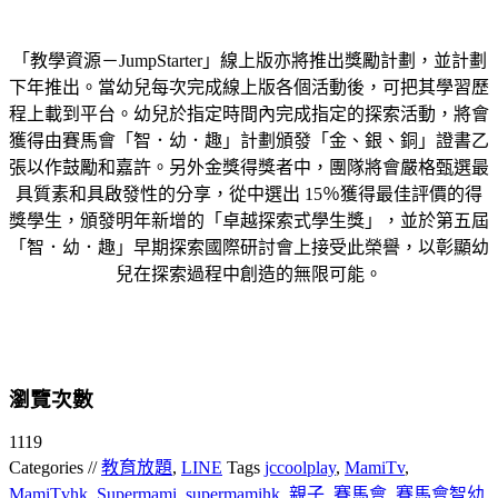
「教學資源－JumpStarter」線上版亦將推出獎勵計劃，並計劃
下年推出。當幼兒每次完成線上版各個活動後，可把其學習歷
程上載到平台。幼兒於指定時間內完成指定的探索活動，將會
獲得由賽馬會「智．幼．趣」計劃頒發「金、銀、銅」證書乙
張以作鼓勵和嘉許。另外金獎得獎者中，團隊將會嚴格甄選最
具質素和具啟發性的分享，從中選出 15％獲得最佳評價的得
獎學生，頒發明年新增的「卓越探索式學生獎」，並於第五屆
「智．幼．趣」早期探索國際研討會上接受此榮譽，以彰顯幼
兒在探索過程中創造的無限可能。
瀏覽次數
1119
Categories //
教育放題
,
LINE
Tags
jccoolplay
,
MamiTv
,
MamiTvhk
,
Supermami
,
supermamihk
,
親子
,
賽馬會
,
賽馬會智幼