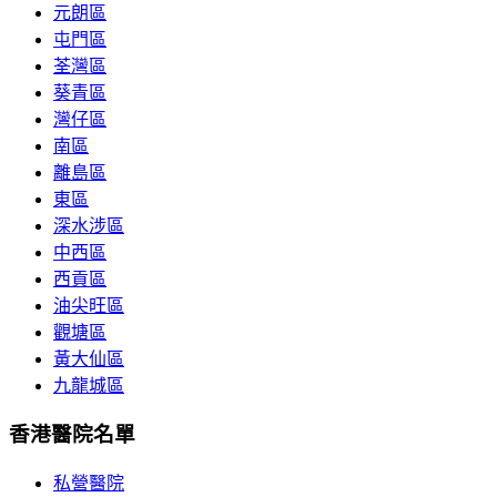
元朗區
屯門區
荃灣區
葵青區
灣仔區
南區
離島區
東區
深水涉區
中西區
西貢區
油尖旺區
觀塘區
黃大仙區
九龍城區
香港醫院名單
私營醫院