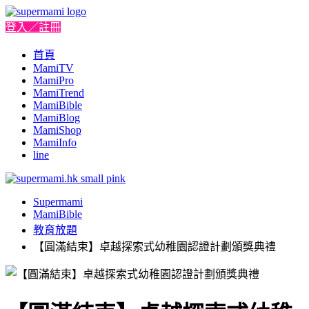
登入／註冊
首頁
MamiTV
MamiPro
MamiTrend
MamiBible
MamiBlog
MamiShop
MamiInfo
line
Supermami
MamiBible
教育放題
【圓滿結束】卓越探索式幼稚園認證計劃頒獎典禮