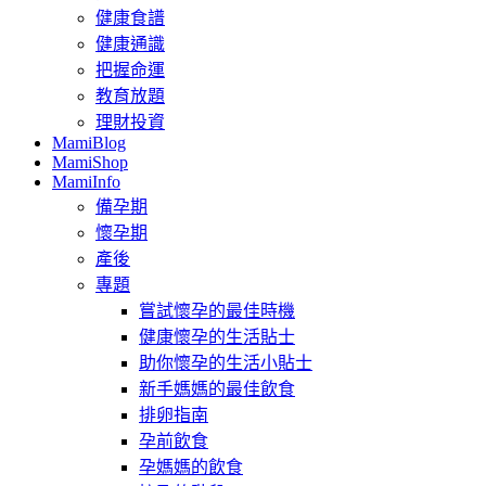
健康食譜
健康通識
把握命運
教育放題
理財投資
MamiBlog
MamiShop
MamiInfo
備孕期
懷孕期
產後
專題
嘗試懷孕的最佳時機
健康懷孕的生活貼士
助你懷孕的生活小貼士
新手媽媽的最佳飲食
排卵指南
孕前飲食
孕媽媽的飲食