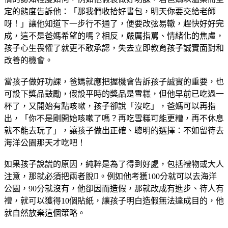
定的態度告訴他：「那我們收拾好書包，明天你要交給老師
呀！」讓他知道下一步行不通了，便要改弦易轍，趕快好好完
成，這不是爸媽希望的嗎？相反，嚴厲指罵、情緒化的焦慮，
孩子心生畏懼了就更不敢承認，失去立即教育孩子誠實面對和
改善的機會。
當孩子做好功課，爸媽就應把握機會告訴孩子誠實的重要，也
可設下獎品鼓勵，假設平時的獎品是雪糕，但他早前已吃過一
杯了，又開始有點咳嗽，孩子卻說「沒吃」，爸媽可以再指
出，「你不是剛開始咳嗽了嗎？再吃雪糕可能更糟，再不休息
就不能去玩了」，讓孩子做出正確、聰明的選擇：不如留待去
海洋公園那天才吃吧！
如果孩子說謊的原因，純粹是為了得到好處，包括禮物或大人
注意，那就必須把兩者脫。例如他考獲100分就可以去海洋
公園，90分就沒有，他卻因而造假，那就改成有進步、待人有
禮，就可以獲得10個貼紙，讓孩子明白造假無法達成目的，他
就自然放棄這個策略。