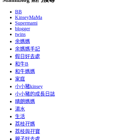
BB
KinseyMaMa
Supermami
blogger
twins
余媽媽
余媽媽手記
假日好去處
和牛B
和牛媽媽
家庭
小小豬kinsey
小小豬的成長日誌
晴朗媽媽
湯水
生活
荔枝孖媽
荔枝與孖寶
親子好去處