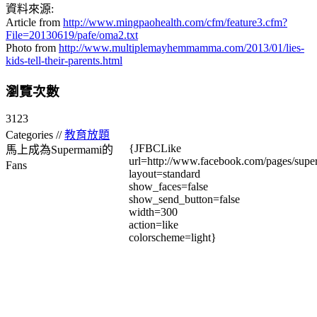
資料來源:
Article from
http://www.mingpaohealth.com/cfm/feature3.cfm?
File=20130619/pafe/oma2.txt
Photo from
http://www.multiplemayhemmamma.com/2013/01/lies-
kids-tell-their-parents.html
瀏覽次數
3123
Categories //
教育放題
{JFBCLike
馬上成為Supermami的
url=http://www.facebook.com/pages/su
Fans
layout=standard
show_faces=false
show_send_button=false
width=300
action=like
colorscheme=light}