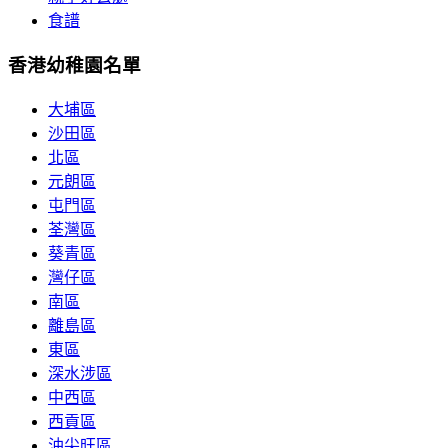
食譜
香港幼稚園名單
大埔區
沙田區
北區
元朗區
屯門區
荃灣區
葵青區
灣仔區
南區
離島區
東區
深水涉區
中西區
西貢區
油尖旺區