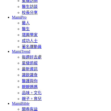
星級訪問
醫生訪談
校長分享
MamiPro
藝人
醫生
堪輿學家
成功人士
著名運動員
MamiTrend
每週好去處
星級追縱
最新資訊
識飲識食
醫護與你
靚靚媽媽
品味。文化
親子。育兒
MamiBible
開卷有益