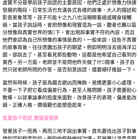
虛實不分是學前孩子說謊的主要原因，他們正處於想像力快速
發展的階段，日常生活也充滿各式各樣的故事、大人的描述和
影音景象等等，孩子可能十之九八也沒親眼看過或親身接觸
過。當孩子說話時，會把想像和現實混為一談，聽者也難以區
分想像與真實世界的情下，會出現與事實不符的內容，而且
他們會認為自己所想像的事情是真的。一般來說，這些不真實
的故事背後，往往透露出孩子的期望。例如明明沒去過海洋公
園，卻說去了，甚至看見那些動物，這都是他希望自己看到的
東西。另一方面，老師並不是問他昨天做了什錯事，孩子自
然只就老師所問的作答，是否刻意說謊，還要細仔推敲一下。
當然有時候，孩子是為趨吉避凶而掩飾，爸媽更要小心處理，
不要一下子把它看成偏差行為，甚至人格問題。孩子需要耐心
教導，以就事論事的態度來面對、改善孩子的表現，偏差能改
過，正確人格、價值觀也能塑造起來。
愈罵愈不敢認 應循循善誘
發覺孩子一而再、再而三地不說出事實，首先要找出孩子對事
情的認知程度如何，例如他假裝做好功課，若爸媽以溫柔而堅