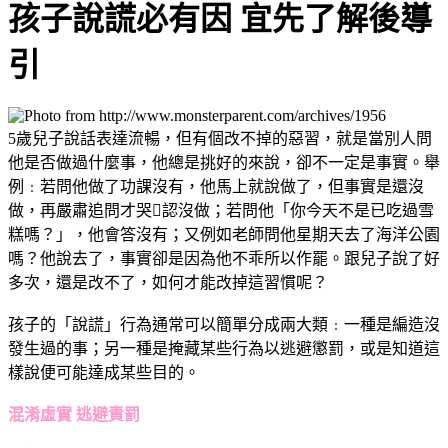
孩子說謊必有因 宜先了解後導
引
5歲兒子說話表達流暢，但有個改不掉的惡習，就是當別人問
他是否做過什麼事，他總是挑好的來說，卻不一定是事實。舉
例﹕若問他做了功課沒有，他馬上就說做了，但事實是還沒
做，再嚴肅追問才哭認沒做；若問他「你今天不是已吃過雪
糕嗎？」，他會答沒有；又例如老師問他星期天去了海洋公園
嗎？他說去了，事實卻是因為他不乖所以作罷。跟兒子說了好
多次，還是改不了，如何才能改掉這習慣呢？
孩子的「說謊」行為通常可以簡單分成兩大類﹕一種是編造沒
發生過的事；另一種是掩藏某些行為以逃避懲罰，或是知道這
樣說便可能達成某些目的。
混淆虛實 逃避責罰