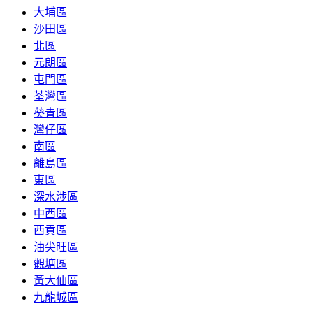
大埔區
沙田區
北區
元朗區
屯門區
荃灣區
葵青區
灣仔區
南區
離島區
東區
深水涉區
中西區
西貢區
油尖旺區
觀塘區
黃大仙區
九龍城區