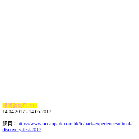
親親動物月2017
14.04.2017 - 14.05.2017
網頁：
https://www.oceanpark.com.hk/tc/park-experience/animal-
discovery-fest-2017