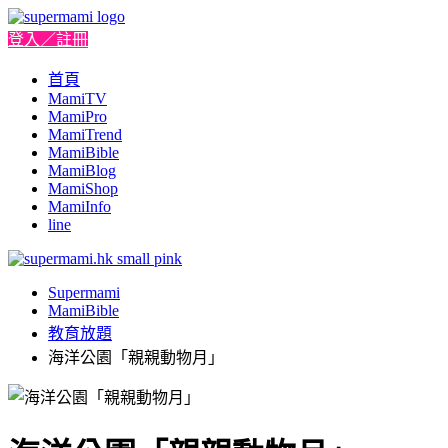
登入／註冊
首頁
MamiTV
MamiPro
MamiTrend
MamiBible
MamiBlog
MamiShop
MamiInfo
line
Supermami
MamiBible
教育放題
海洋公園「親親動物月」