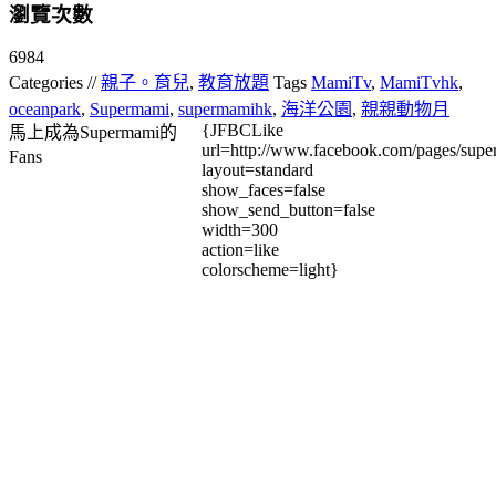
瀏覽次數
6984
Categories //
親子。育兒
,
教育放題
Tags
MamiTv
,
MamiTvhk
,
oceanpark
,
Supermami
,
supermamihk
,
海洋公園
,
親親動物月
{JFBCLike
馬上成為Supermami的
url=http://www.facebook.com/pages/su
Fans
layout=standard
show_faces=false
show_send_button=false
width=300
action=like
colorscheme=light}