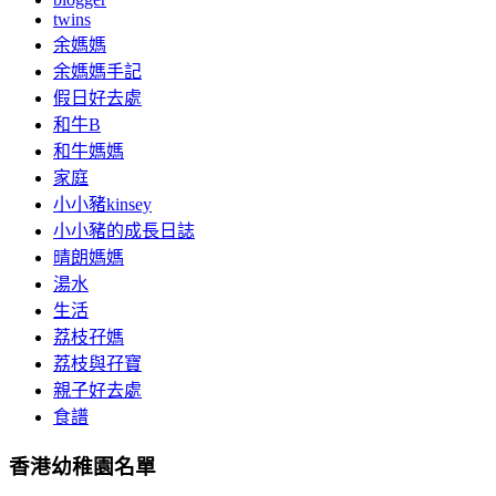
twins
余媽媽
余媽媽手記
假日好去處
和牛B
和牛媽媽
家庭
小小豬kinsey
小小豬的成長日誌
晴朗媽媽
湯水
生活
荔枝孖媽
荔枝與孖寶
親子好去處
食譜
香港幼稚園名單