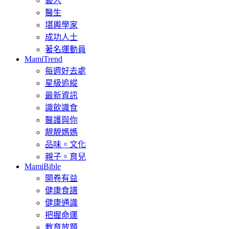
藝人
醫生
堪輿學家
成功人士
著名運動員
MamiTrend
每週好去處
星級追縱
最新資訊
識飲識食
醫護與你
靚靚媽媽
品味。文化
親子。育兒
MamiBible
開卷有益
健康食譜
健康通識
把握命運
教育放題