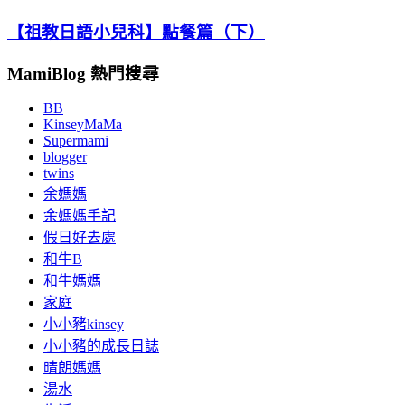
【祖教日語小兒科】點餐篇（下）
MamiBlog 熱門搜尋
BB
KinseyMaMa
Supermami
blogger
twins
余媽媽
余媽媽手記
假日好去處
和牛B
和牛媽媽
家庭
小小豬kinsey
小小豬的成長日誌
晴朗媽媽
湯水