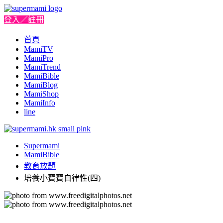
登入／註冊
首頁
MamiTV
MamiPro
MamiTrend
MamiBible
MamiBlog
MamiShop
MamiInfo
line
Supermami
MamiBible
教育放題
培養小寶寶自律性(四)