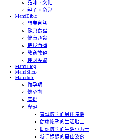
品味。文化
親子。育兒
MamiBible
開卷有益
健康食譜
健康通識
把握命運
教育放題
理財投資
MamiBlog
MamiShop
MamiInfo
備孕期
懷孕期
產後
專題
嘗試懷孕的最佳時機
健康懷孕的生活貼士
助你懷孕的生活小貼士
新手媽媽的最佳飲食