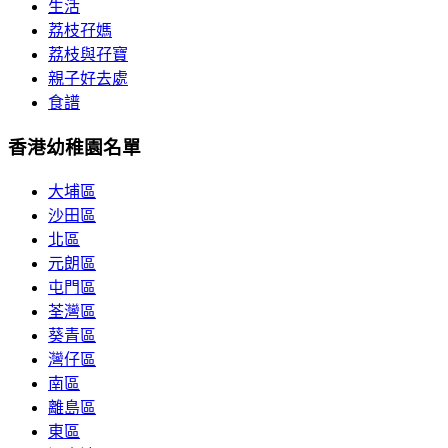
生活
荔枝孖媽
荔枝與孖寶
親子好去處
食譜
香港幼稚園名單
大埔區
沙田區
北區
元朗區
屯門區
荃灣區
葵青區
灣仔區
南區
離島區
東區