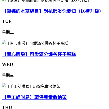
【潮媽的本草綱目】對抗肺炎你要知（送禮升級）
TUE
星期二
【開心廚房】可愛滿分爆谷杯子蛋糕
WED
星期三
【手工話咁易】環保兒童收納架
THU