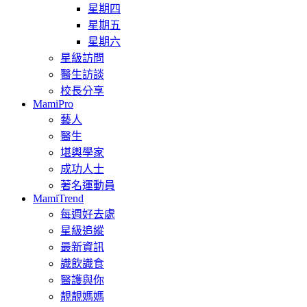
星期四
星期五
星期六
星級訪問
醫生訪談
校長分享
MamiPro
藝人
醫生
堪輿學家
成功人士
著名運動員
MamiTrend
每週好去處
星級追縱
最新資訊
識飲識食
醫護與你
靚靚媽媽