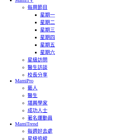
MamiTV
每周節目
星期一
星期二
星期三
星期四
星期五
星期六
星級訪問
醫生訪談
校長分享
MamiPro
藝人
醫生
堪輿學家
成功人士
著名運動員
MamiTrend
每週好去處
星級追縱