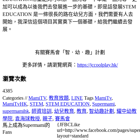
加可以成為以後我們去發展進一步的基礎，即是話發展STEM
EDUCATION 是一條很長的路在幼兒方面，我們需要有人去
開始，我深信這個項目其實奠下一個基礎，給我們繼續去發
展。
有關賽馬會「智．幼．趣」計劃
更多詳情，請瀏覽網頁：
https://jccoolplay.hk/
瀏覽次數
4385
Categories //
MamiTV
,
教育放題
,
LINE
Tags
MamiTv
,
MamiTvHK
,
STEM
,
STEM EDUCATION
,
Supermami
,
supermamihk
,
師資培訓
,
幼兒教育
,
教育
,
智幼趣計劃
,
耀中幼教
學院
,
袁海球教授
,
親子
,
賽馬會
{JFBCLike
馬上成為Supermami的
url=http://www.facebook.com/pages/su
Fans
layout=standard