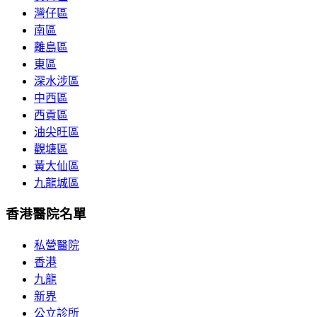
灣仔區
南區
離島區
東區
深水涉區
中西區
西貢區
油尖旺區
觀塘區
黃大仙區
九龍城區
香港醫院名單
私營醫院
香港
九龍
新界
公立診所