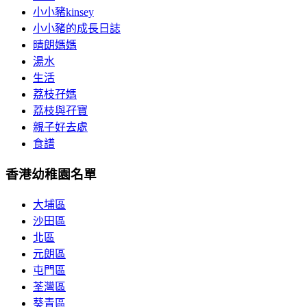
小小豬kinsey
小小豬的成長日誌
晴朗媽媽
湯水
生活
荔枝孖媽
荔枝與孖寶
親子好去處
食譜
香港幼稚園名單
大埔區
沙田區
北區
元朗區
屯門區
荃灣區
葵青區