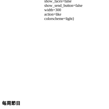
show_faces=false
show_send_button=false
width=300
action=like
colorscheme=light}
每周節目