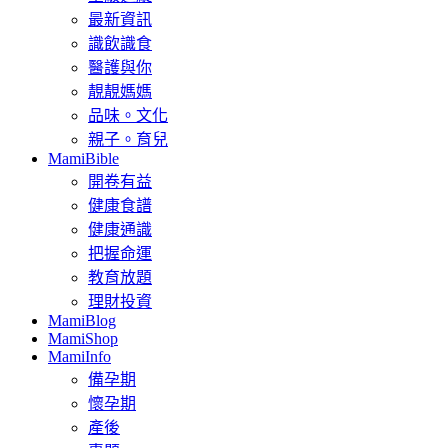
最新資訊
識飲識食
醫護與你
靚靚媽媽
品味。文化
親子。育兒
MamiBible
開卷有益
健康食譜
健康通識
把握命運
教育放題
理財投資
MamiBlog
MamiShop
MamiInfo
備孕期
懷孕期
產後