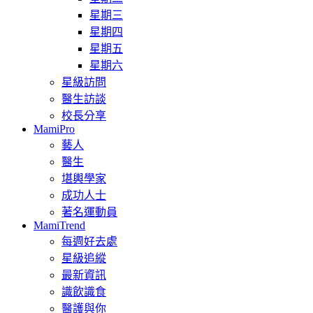
星期三
星期四
星期五
星期六
星級訪問
醫生訪談
校長分享
MamiPro
藝人
醫生
堪輿學家
成功人士
著名運動員
MamiTrend
每週好去處
星級追縱
最新資訊
識飲識食
醫護與你