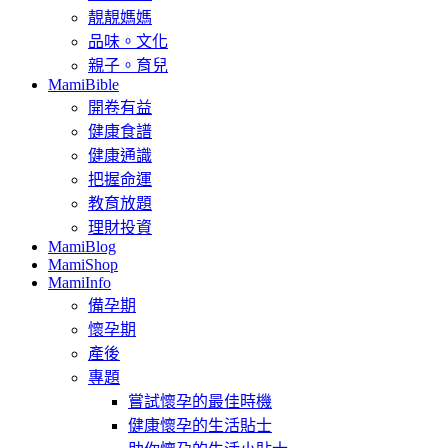
靚靚媽媽
品味。文化
親子。育兒
MamiBible
開卷有益
健康食譜
健康通識
把握命運
教育放題
理財投資
MamiBlog
MamiShop
MamiInfo
備孕期
懷孕期
產後
專題
嘗試懷孕的最佳時機
健康懷孕的生活貼士