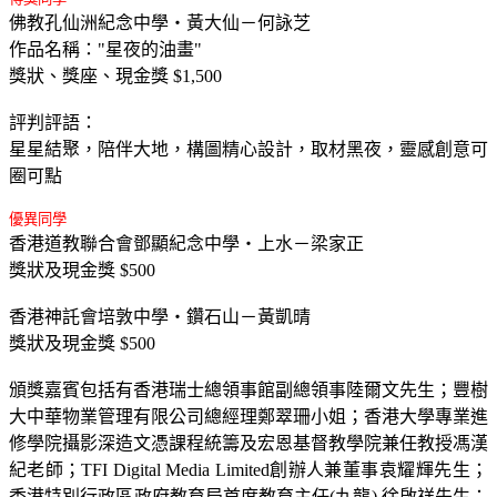
佛教孔仙洲紀念中學‧黃大仙－何詠芝
作品名稱："星夜的油畫"
獎狀、獎座、現金獎 $1,500
評判評語：
星星結聚，陪伴大地，構圖精心設計，取材黑夜，靈感創意可
圈可點
優異同學
香港道教聯合會鄧顯紀念中學‧上水－梁家正
獎狀及現金獎 $500
香港神託會培敦中學‧鑽石山－黃凱晴
獎狀及現金獎 $500
頒獎嘉賓包括有香港瑞士總領事館副總領事陸爾文先生；豐樹
大中華物業管理有限公司總經理鄭翠珊小姐；香港大學專業進
修學院攝影深造文憑課程統籌及宏恩基督教學院兼任教授馮漢
紀老師；TFI Digital Media Limited創辦人兼董事袁耀輝先生；
香港特別行政區政府教育局首席教育主任(九龍) 徐啟祥先生；