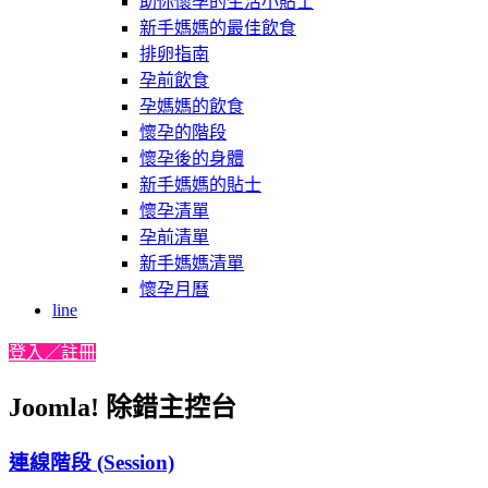
助你懷孕的生活小貼士
新手媽媽的最佳飲食
排卵指南
孕前飲食
孕媽媽的飲食
懷孕的階段
懷孕後的身體
新手媽媽的貼士
懷孕清單
孕前清單
新手媽媽清單
懷孕月曆
line
登入／註冊
Joomla! 除錯主控台
連線階段 (Session)