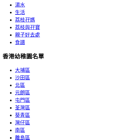
湯水
生活
荔枝孖媽
荔枝與孖寶
親子好去處
食譜
香港幼稚園名單
大埔區
沙田區
北區
元朗區
屯門區
荃灣區
葵青區
灣仔區
南區
離島區