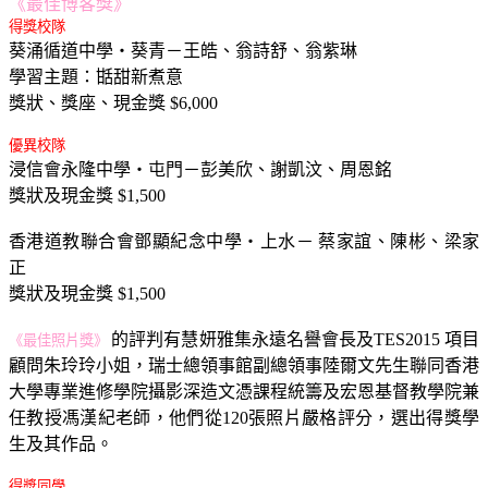
《最佳博客獎》
得獎校隊
葵涌循道中學‧葵青－王皓、翁詩舒、翁紫琳
學習主題：甛甜新煮意
獎狀、獎座、現金獎 $6,000
優異校隊
浸信會永隆中學‧屯門－彭美欣、謝凱汶、周恩銘
獎狀及現金獎 $1,500
香港道教聯合會鄧顯紀念中學‧上水－ 蔡家誼、陳彬、梁家
正
獎狀及現金獎 $1,500
的評判有慧妍雅集永遠名譽會長及TES2015 項目
《最佳照片獎》
顧問朱玲玲小姐，瑞士總領事館副總領事陸爾文先生聯同香港
大學專業進修學院攝影深造文憑課程統籌及宏恩基督教學院兼
任教授馮漢紀老師，他們從120張照片嚴格評分，選出得獎學
生及其作品。
得獎同學