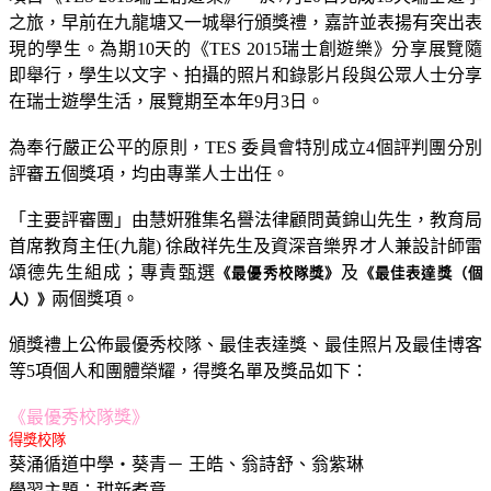
之旅，早前在九龍塘又一城舉行頒獎禮，嘉許並表揚有突出表
現的學生。為期10天的《TES 2015瑞士創遊樂》分享展覽隨
即舉行，學生以文字、拍攝的照片和錄影片段與公眾人士分享
在瑞士遊學生活，展覽期至本年9月3日。
為奉行嚴正公平的原則，TES 委員會特別成立4個評判團分別
評審五個獎項，均由專業人士出任。
「主要評審團」由慧姸雅集名譽法律顧問黃錦山先生，教育局
首席教育主任(九龍) 徐啟祥先生及資深音樂界才人兼設計師雷
頌德先生組成；專責甄選
及
《最優秀校隊獎》
《最佳表達獎（個
兩個獎項。
人）》
頒獎禮上公佈最優秀校隊、最佳表達獎、最佳照片及最佳博客
等5項個人和團體榮耀，得獎名單及獎品如下：
《最優秀校隊獎》
得獎校隊
葵涌循道中學‧葵青－ 王皓、翁詩舒、翁紫琳
學習主題：甜新煮意