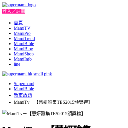
登入／註冊
首頁
MamiTV
MamiPro
MamiTrend
MamiBible
MamiBlog
MamiShop
MamiInfo
line
Supermami
MamiBible
教育放題
MamiTv－【慧妍雅集TES2015頒獎禮】