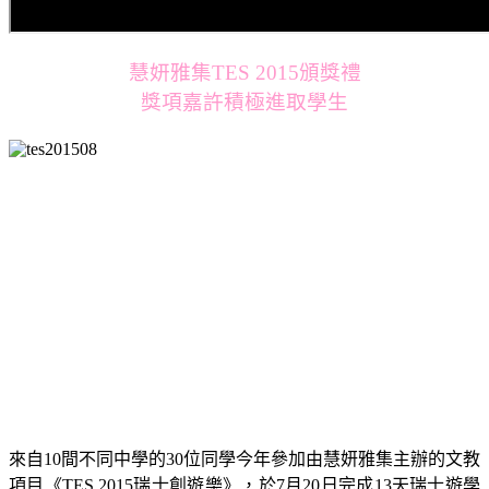
慧妍雅集TES 2015頒獎禮
獎項嘉許積極進取學生
來自10間不同中學的30位同學今年參加由慧妍雅集主辦的文教
項目《TES 2015瑞士創遊樂》，於7月20日完成13天瑞士遊學