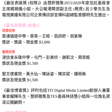
《最佳表達獎 (校隊)》由慧姸雅集2015/2020年度信託委員會
主席楊婉儀小姐，大公報港聞部副主任 (教育) 呂少羣先生及
電視廣播有限公司企業傳訊部宣傳科副總監曾醒明先生選出。
《最佳表達獎 (校隊)》
得獎校隊
葵涌循道中學‧葵青－王皓、翁詩舒、翁紫琳
獎狀、獎座、現金獎 $3,000
優異校隊
浸信會永隆中學‧屯門－彭美欣、謝凱汶、周恩銘
獎狀及現金獎 $1,500
聖文德書院‧黃大仙－陳詠姿、陳奕斌、鍾佩衡
獎狀及現金獎 $1,500
《最佳博客獎》評判包括TFI Digital Media Limited創辦人兼董
事袁耀輝先生，慧妍雅集及TES委員林詩慧小姐與一位逸名資
深公關顧問。