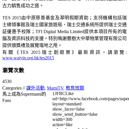
古力銷售成功之道。
TES 2015由中原慈善基金及翠明假期資助；支持機構包括瑞
士總領事館及瑞士國家旅遊局，瑞士交通系統所提供瑞士交通
証優惠予校隊；TFI Digital Media Limited提供本項目所有的電
腦及資訊科技的支援。特別鳴謝豐樹大中華物業管理有限公司
提供頒獎禮及展覽塲地之用。
有關《TES 2015瑞士創遊樂》最新資訊，請瀏覽:
www.waiyin.org.hk/tes2015
瀏覽次數
4530
Categories //
課外活動
,
MamiTV
,
教育放題
{JFBCLike
馬上成為Supermami的
url=http://www.facebook.com/pages/su
Fans
layout=standard
show_faces=false
show_send_button=false
width=300
action=like