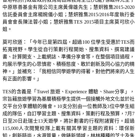
中原慈善基金有限公司主席黃偉雄先生；慧姸雅集2015-2020
信託委員會主席楊婉儀小姐；慧妍雅集2015/2016年度執行委
員會會長陳法蓉小姐；慧妍雅集TES 2015項目主席莫可欣小
姐。
莫可欣道：「今年已是第四屆，超過100 位學生受惠於TES而
拓寬視野。學生從自行策劃行程開始、搜集資料、撰寫建議
書、計算開支、上載網誌、準備分享會等，在整個項目過程，
均展示學生的心思慎密、積極態度、敢於創新及同心協力的精
神。」並補充：「我相信同學遊學的得著，對他們將來的人生
有正面的影響。」
TES的含義是「Travel 旅遊、Experience 體驗、Share分享」，
宗旨藉旅遊學習為基層積極學生提供一個接觸外地文化並於社
交平台分享體驗的機會。10支分別由一位教師及3位中學生組
成的隊伍，自訂學習主題、搜集資料，策劃行程及預算，7月7
日至20日赴瑞士13天遊學，將計劃書的行程附諸實行。超過
115,000人次閱覽校隊上載有關其學習主題的資料：環保新
知，創新時尚，水源質量，做錶新領域，林林種種的芝士及朱