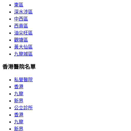
東區
深水涉區
中西區
西貢區
油尖旺區
觀塘區
黃大仙區
九龍城區
香港醫院名單
私營醫院
香港
九龍
新界
公立診所
香港
九龍
新界