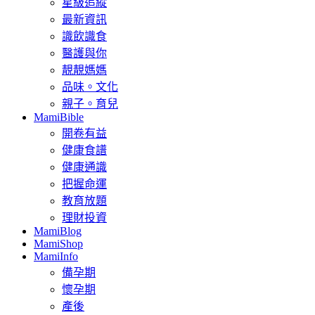
星級追縱
最新資訊
識飲識食
醫護與你
靚靚媽媽
品味。文化
親子。育兒
MamiBible
開卷有益
健康食譜
健康通識
把握命運
教育放題
理財投資
MamiBlog
MamiShop
MamiInfo
備孕期
懷孕期
產後