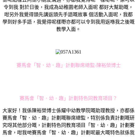
令到我 對於日後，我成為幼稚園老師入面呢 都好大幫助嘅，
咁另外我覺得頭先講返頭先手語嘅故事 個活動入面呢，我都
學到好多手語，我覺得呢樣嘢亦都可以令到我用返喺我之後嘅
教學入面。
賽馬會「智．幼．趣」計劃聯席總監-陳裕榮博士
賽馬會「智．幼．趣」計劃特色同教育項目？
大家好！我係陳裕榮博士係耀中幼教學院嘅助理教授，亦都係
賽馬會「智．幼．趣」計劃嘅聯席總監，特別係負責計劃嘅研
究呀其他部分嘅，計劃特色同教育項目「智．幼．趣」計劃賽
馬會，咁我哋賽馬會「智．幼．趣」計劃呢最大嘅特色就係我