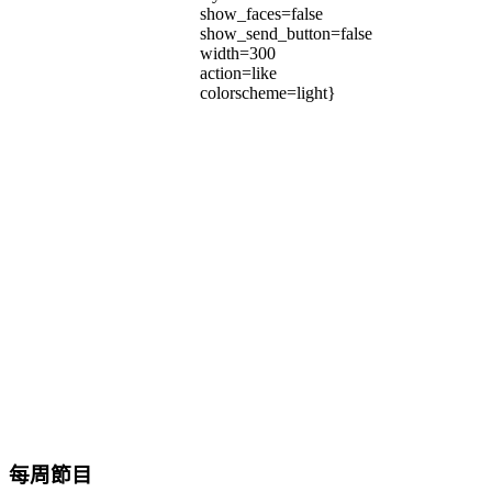
show_faces=false
show_send_button=false
width=300
action=like
colorscheme=light}
每周節目