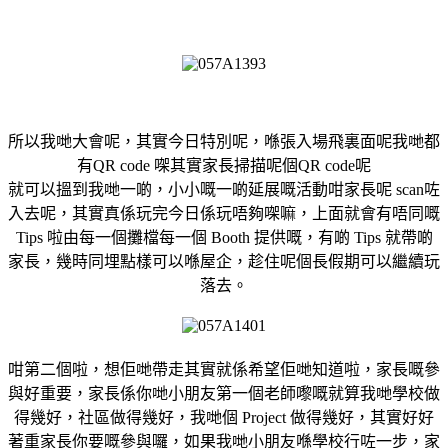
所以我哋大會呢，其實今日特別呢，喺張入場飛裏面呢我哋都
有QR code 㗎其實家長掃描呢個QR code呢
就可以搵到我哋一啲，小小嘅一啲延展嘅活動咁家長呢 scan咗
入去呢，其實真係玩完今日係玩唔夠㗎嘛，上面就會有唔同嘅
Tips 啦由每一個攤檔每一個 Booth 提供嘅，有啲 Tips 就帶啲
家長，幾時同埋點樣可以喺屋企，趁住呢個長假期可以繼續玩
落去。
咁第二個啦，想佢哋帶走其實就係希望佢哋知道啦，家長嘅參
與好重要，家長係你哋小朋友第一個老師嚟嘅就算我哋學校做
得幾好，社區做得幾好，我哋個 Project 做得幾好，其實好好
著重家長你要嘅參與囉，如果我哋小朋友喺學校行咗一步，家