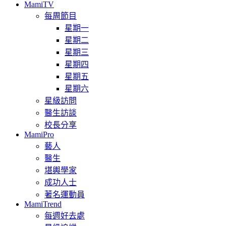
MamiTV
每周節目
星期一
星期二
星期三
星期四
星期五
星期六
星級訪問
醫生訪談
校長分享
MamiPro
藝人
醫生
堪輿學家
成功人士
著名運動員
MamiTrend
每週好去處