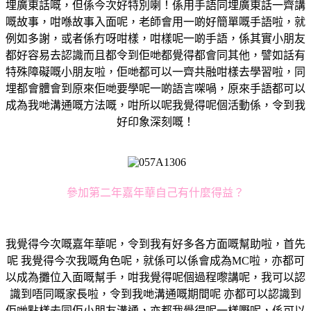
埋廣東話嘅，但係今次好特別喇！係用手語同埋廣東話一齊講
嘅故事，咁喺故事入面呢，老師會用一啲好簡單嘅手語啦，就
例如多謝，或者係冇呀咁樣，咁樣呢一啲手語，係其實小朋友
都好容易去認識而且都令到佢哋都覺得都會同其他，譬如話有
特殊障礙嘅小朋友啦，佢哋都可以一齊共融咁樣去學習啦，同
埋都會體會到原來佢哋要學呢一啲語言㗎喎，原來手語都可以
成為我哋溝通嘅方法嘅，咁所以呢我覺得呢個活動係，令到我
好印象深刻嘅！
參加第二年嘉年華自己有什麼得益？
我覺得今次嘅嘉年華呢，令到我有好多各方面嘅幫助啦，首先
呢 我覺得今次我嘅角色呢，就係可以係會成為MC啦，亦都可
以成為攤位入面嘅幫手，咁我覺得呢個過程嚟講呢，我可以認
識到唔同嘅家長啦，令到我哋溝通嘅期間呢 亦都可以認識到
佢哋點樣去同佢小朋友溝通，亦都我覺得呢一樣嘢呢，係可以