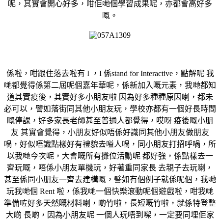
呢，其實會開心好多，咁佢哋個學習成果呢，亦都會高好多
嘅。
係啦，咁跟住落去啦有 I ，I 係stand for Interactive，點解呢 我
哋都覺得係第二屆呢個嘉年華呢，係新加入嘅元素，我哋都知
道其實疫後，其實好多小朋友啦 因為好多種種原因喇，都未
必可以，譬如落街同其他小朋友玩，學校亦都有一個好長時間
嘅停課，好多家長老師甚至普通人都覺得，哎呀 疫後嘅小朋
友 其實會覺得，小朋友好似唔係好識同其他小朋友做朋友
喎，好似唔識點樣好有禮貌去嗌人喎，同小朋友打招呼喎，所
以我哋今次呢，大會嘅所有攤位活動呢 都好強，係點樣去一
齊玩嘅，唔係小朋友單機玩，好著重同家長 去親子去玩喇，
甚至係同小朋友一齊去建構嘅，譬如有個例子就係呢個，我哋
玩我哋個 Rent 啦，係我哋一個快樂滾動呢個遊戲啦，咁我哋
準備咗好多天然嘅材料喇，啲竹啦，長短嘅竹啦，就係特登整
大啲 長啲，因為小朋友呢 一個人玩唔到㗎，一定要同埋佢家