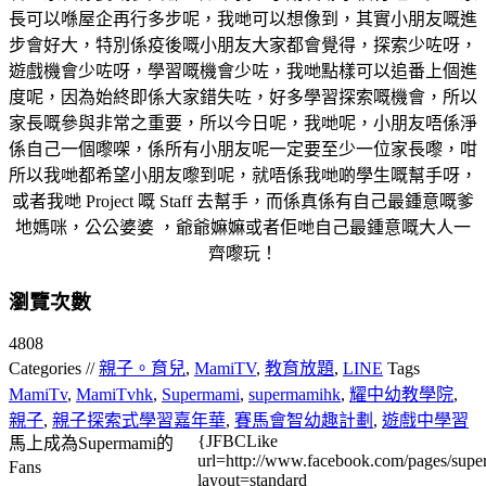
長可以喺屋企再行多步呢，我哋可以想像到，其實小朋友嘅進
步會好大，特別係疫後嘅小朋友大家都會覺得，探索少咗呀，
遊戲機會少咗呀，學習嘅機會少咗，我哋點樣可以追番上個進
度呢，因為始終即係大家錯失咗，好多學習探索嘅機會，所以
家長嘅參與非常之重要，所以今日呢，我哋呢，小朋友唔係淨
係自己一個嚟㗎，係所有小朋友呢一定要至少一位家長嚟，咁
所以我哋都希望小朋友嚟到呢，就唔係我哋啲學生嘅幫手呀，
或者我哋 Project 嘅 Staff 去幫手，而係真係有自己最鍾意嘅爹
地媽咪，公公婆婆 ，爺爺嫲嫲或者佢哋自己最鍾意嘅大人一
齊嚟玩！
瀏覽次數
4808
Categories //
親子。育兒
,
MamiTV
,
教育放題
,
LINE
Tags
MamiTv
,
MamiTvhk
,
Supermami
,
supermamihk
,
耀中幼教學院
,
親子
,
親子探索式學習嘉年華
,
賽馬會智幼趣計劃
,
遊戲中學習
{JFBCLike
馬上成為Supermami的
url=http://www.facebook.com/pages/su
Fans
layout=standard