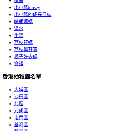
家庭
小小豬kinsey
小小豬的成長日誌
晴朗媽媽
湯水
生活
荔枝孖媽
荔枝與孖寶
親子好去處
食譜
香港幼稚園名單
大埔區
沙田區
北區
元朗區
屯門區
荃灣區