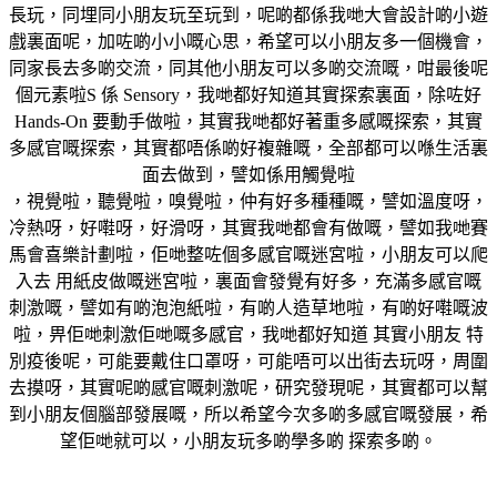
長玩，同埋同小朋友玩至玩到，呢啲都係我哋大會設計啲小遊
戲裏面呢，加咗啲小小嘅心思，希望可以小朋友多一個機會，
同家長去多啲交流，同其他小朋友可以多啲交流嘅，咁最後呢
個元素啦S 係 Sensory，我哋都好知道其實探索裏面，除咗好
Hands-On 要動手做啦，其實我哋都好著重多感嘅探索，其實
多感官嘅探索，其實都唔係啲好複雜嘅，全部都可以喺生活裏
面去做到，譬如係用觸覺啦
，視覺啦，聽覺啦，嗅覺啦，仲有好多種種嘅，譬如溫度呀，
冷熱呀，好嚡呀，好滑呀，其實我哋都會有做嘅，譬如我哋賽
馬會喜樂計劃啦，佢哋整咗個多感官嘅迷宮啦，小朋友可以爬
入去 用紙皮做嘅迷宮啦，裏面會發覺有好多，充滿多感官嘅
刺激嘅，譬如有啲泡泡紙啦，有啲人造草地啦，有啲好嚡嘅波
啦，畀佢哋刺激佢哋嘅多感官，我哋都好知道 其實小朋友 特
別疫後呢，可能要戴住口罩呀，可能唔可以出街去玩呀，周圍
去摸呀，其實呢啲感官嘅刺激呢，研究發現呢，其實都可以幫
到小朋友個腦部發展嘅，所以希望今次多啲多感官嘅發展，希
望佢哋就可以，小朋友玩多啲學多啲 探索多啲。