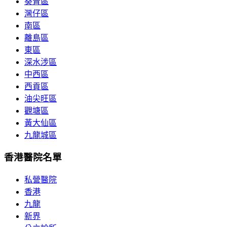
葵青區
灣仔區
南區
離島區
東區
深水涉區
中西區
西貢區
油尖旺區
觀塘區
黃大仙區
九龍城區
香港醫院名單
私營醫院
香港
九龍
新界