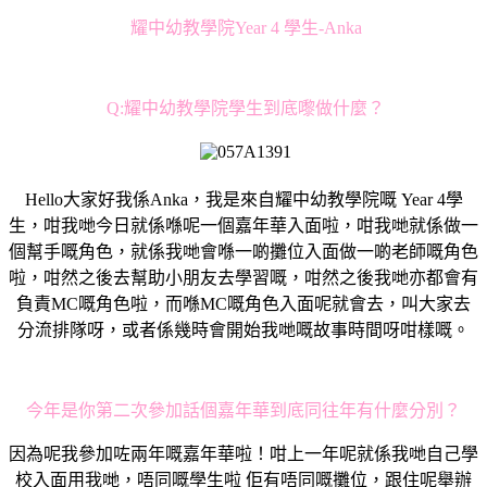
耀中幼教學院Year 4 學生-Anka
Q:耀中幼教學院學生到底嚟做什麼？
Hello大家好我係Anka，我是來自耀中幼教學院嘅 Year 4學
生，咁我哋今日就係喺呢一個嘉年華入面啦，咁我哋就係做一
個幫手嘅角色，就係我哋會喺一啲攤位入面做一啲老師嘅角色
啦，咁然之後去幫助小朋友去學習嘅，咁然之後我哋亦都會有
負責MC嘅角色啦，而喺MC嘅角色入面呢就會去，叫大家去
分流排隊呀，或者係幾時會開始我哋嘅故事時間呀咁樣嘅。
今年是你第二次參加話個嘉年華到底同往年有什麼分別？
因為呢我參加咗兩年嘅嘉年華啦！咁上一年呢就係我哋自己學
校入面用我哋，唔同嘅學生啦 佢有唔同嘅攤位，跟住呢舉辦