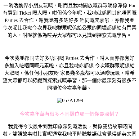
一啲活動畀小朋友玩嘅，咁而且我哋開放嘅群眾呢係淨係 For
有買到 Ticket 嘅人嘅，咁但係今年呢，我哋就係同其他唔同嘅
Parties 去合作，咁我哋有多咗好多 唔同嘅元素啦，亦都我哋
今次呢比我哋今次畀我哋群眾呢係給公眾的同埋都係給有門票
的人，咁呢就係為咗畀大眾都可以見識到探索式嘅學習。
今次我哋都同咗好多唔同嘅 Parties 去合作，咁入面亦都有好
多加入咗唔同嘅元素啦，亦且我哋亦都係 今次嘅群眾呢係給
大眾嘅，係任何小朋友呀 家長幾多歲都可以過嚟玩嘅，咁希
望大眾都可以認識到探索式嘅學習，那一個你最深刻有很多不
同攤位今次嘉年華。
今次嘉年華有很多不同攤位那一個你最深刻？
我覺得今次最令到我印象深刻嘅活動，就係雙語故事時間
啦，雙語故事咁其實呢通常我哋平時聽雙語就會覺得係英文同