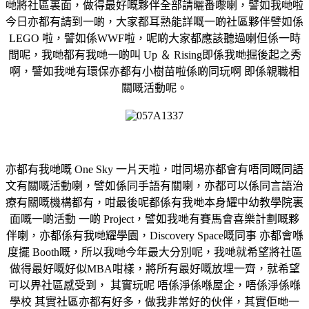
哋將社區裏面，做得最好嘅夥伴全部請曬番嚟喇，譬如我哋啦
今日亦都有請到一啲，大家都耳熟能詳嘅一啲社區夥伴譬如係
LEGO 啦，譬如係WWF啦，呢啲大家都應該聽過喇但係一時
間呢，我哋都有我哋一啲叫 Up ＆ Rising即係我哋掘後起之秀
啊，譬如我哋有環保亦都有小樹苗啦係啲同玩啊 即係親職相
關嘅活動呢。
亦都有我哋嘅 One Sky 一片天啦，咁同場亦都會有唔同嘅同語
文有關嘅活動喇，譬如係同手語有關喇，亦都可以係同言語治
療有關嘅機構都有，咁最後呢都係有我哋本身耀中幼教學院裏
面嘅一啲活動 一啲 Project，譬如我哋有賽馬會喜樂計劃嘅夥
伴喇，亦都係有我哋耀學園，Discovery Space嘅同事 亦都會喺
度擺 Booth嘅，所以我哋今年最大分別呢，我哋就希望將社區
做得最好嘅好似MBA咁樣，將所有最好嘅放埋一齊，就希望
可以畀社區感受到， 其實玩呢 唔係淨係喺屋企，唔係淨係喺
學校 其實社區亦都有好多，做我非常好的伙伴，其實佢哋一