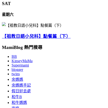
SAT
星期六
【祖教日語小兒科】點餐篇（下）
MamiBlog 熱門搜尋
BB
KinseyMaMa
Supermami
blogger
twins
余媽媽
余媽媽手記
假日好去處
和牛B
和牛媽媽