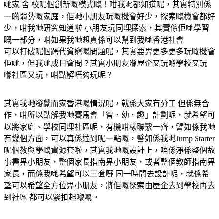
哋家 舍 校呢個創新嘅模式嘅！咁我哋都知道呢，其實特別係
一啲弱勢嘅家庭，佢哋小朋友玩嘅機會好少，探索嘅機會都好
少，咁我哋研究知道啦 小朋友玩同埋探索，其實係佢哋學習
嘅一部分，咁如果我哋想真係可以幫到我哋香港社會
可以打破呢個跨代貧窮嘅問題呢，其實要畀更多更多玩嘅機會
佢哋，但我哋成日會問？其實小朋友喺屋企又玩喺學校又玩
喺社區又玩，咁點解唔夠玩呢？
其實我哋發覺而家香港嘅情況呢，就係大家有分工 但係無合
作，咁所以點解我哋賽馬會「智．幼．趣」計劃呢，就希望可
以將家庭、學校同埋社區呢，有機咁樣聯繫一齊，譬如係我哋
有幾個方面，可以真係達到呢一點嘅，譬如係我哋Jump Starter
呢個教與學嘅資源套啦，其實我哋嘅設計上，唔係淨係整個故
事書畀小朋友，整個家長指南畀小朋友，或者整個教師指南畀
家長，而係我哋希望可以三套嘢 同一時間去設計呢，就係希
望可以希望全方位畀小朋友，將佢嘅探索由屋企去到學校再去
到社區 都可以緊扣起嚟嘅。