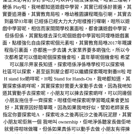
梗係 Play啦，我哋都知道遊戲中學習，其實已經係好普遍，其
實要追溯番，其實教育局啦，喺幼稚園課程嘅指引喇，其實去
到最早93年喇 已經係已經大力大力咁樣推行㗎喇，咁所以遊
戲中學習呢，相信而家間間學校裏面啦，都會講遊戲中學習，
但係但係，其實點樣去深化呢個遊戲中學習啦同埋喺遊戲裏
面，點樣強化自由探索呢個元素啦，其實教育局喺2017年嘅課
程指引裏面，亦都進一步去講 大家業界要多啲強化，所以今
次都希望可以借助呢個探索機會啦，嘉年華呢個機會啦 希望
可以展示畀家長知道，探索唔係淨係喺學校可以探索喎
社區可以探索，甚至返到屋企都可以繼續探索嘅咁剩番H啦 咁
H stand for啲咩呢，H啦 Stand for Hands-On，我哋都知道，其
實探索係啲咩呢，其實探索好需要大家動手去做，因為我哋知
道其實動手去探索呢，小朋友可以揀去探索啲咩，可以同邊個
小朋友拖住手一齊探索，咁樣佢哋探索呢學習嘅成果會更加
好，其實原因好簡單嘅，因為如果我哋好似，譬如老師家長
指定你要探索咗A ，探索咗水之後再玩沙之後再玩泥膠，其實
小朋友呢佢無一個 我哋叫 ownership，佢哋淨係聽家長做佢哋
就覺得咁咪做囉，但係如果真係可以動手去做 小朋友有得揀