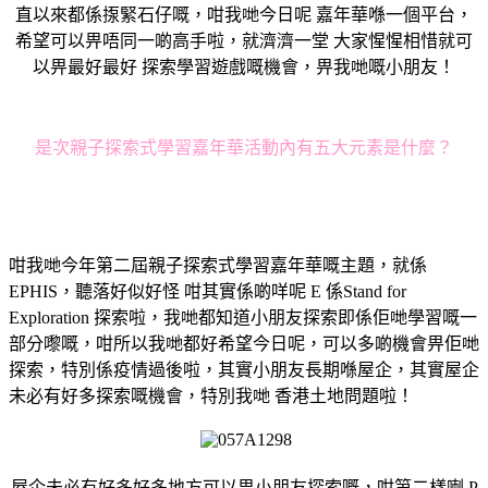
直以來都係揼緊石仔嘅，咁我哋今日呢 嘉年華喺一個平台，
希望可以畀唔同一啲高手啦，就濟濟一堂 大家惺惺相惜就可
以畀最好最好 探索學習遊戲嘅機會，畀我哋嘅小朋友！
是次親子探索式學習嘉年華活動內有五大元素是什麼？
咁我哋今年第二屆親子探索式學習嘉年華嘅主題，就係
EPHIS，聽落好似好怪 咁其實係啲咩呢 E 係Stand for
Exploration 探索啦，我哋都知道小朋友探索即係佢哋學習嘅一
部分嚟嘅，咁所以我哋都好希望今日呢，可以多啲機會畀佢哋
探索，特別係疫情過後啦，其實小朋友長期喺屋企，其實屋企
未必有好多探索嘅機會，特別我哋 香港土地問題啦！
屋企未必有好多好多地方可以畀小朋友探索嘅，咁第二樣喇 P