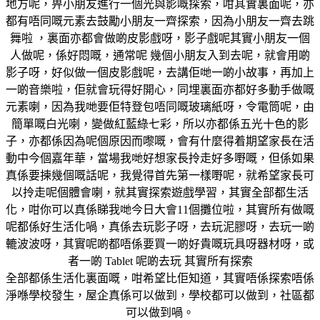
地方呢，畀小朋友進行一個光與影嘅探索，咁其實裏面呢，亦
都有唔同嘅元素去鼓勵小朋友一齊探索，因為小朋友一齊去跳
舞啦 ，裏面亦都會做啲皮影戲呀，影子戲呢其實小朋友一個
人做呢，係好悶嘅，通常呢 幾個小朋友入到去呢，就會用啲
影子呀，好似做一個皮影戲呢，去講佢哋一啲小故事，再加上
一啲音樂啦，佢就會玩得好開心，同埋裏面亦都好多動手做嘅
元素喇，因為我哋要佢特登包唔同嘅玻璃紙呀，令電筒呢，由
簡單嘅白光喇，變做紅藍綠七彩，所以亦都係五光十色的影
子，亦都係因為呢個原因而嚟嘅，會有什麼得着期望家長在活
動中今個嘉年華，當場我哋好想家長拎走好多嘢嘅，但係如果
真係要揀幾個嘅話呢，我覺得首先第一樣嘢呢，就希望家長可
以拎走呢個體會喇，就其實探索遊戲學習，其實全部都生活
化，咁你可以真係睇我哋今日大會11個攤位啦，其實所有做嘅
呢都係好生活化喎，真係去玩影子呀，去玩泥膠呀，去玩一啲
轆波波呀，其實呢啲都唔係要買一啲好貴嘅玩具呀器材呀，或
者一啲 Tablet 呢啲去玩 其實所有探索
全部都係生活化裏面嘅，咁希望比佢知道，其實唔係探索唔係
淨喺學校發生，屋企真係可以做到，學校都可以做到，社區都
可以做到喎。