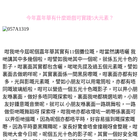
今年嘉年華有什麼遊戲可實踐5大元素？
咁我哋今屆呢個嘉年華其實有11個攤位嘅，咁當然講唔曬 我
哋講其中多幾個啦，咁譬如我哋其中一個呢，就係五光十色的
影子，咁裏面其實都包含曬，啱啱先提及過五個元素嘅，譬如
裏面去做啲咩呢，其實裏面係一間黑房嚟嘅，咁裏面亦都有好
多，光與影嘅元素嘅 ，譬如小朋友可以用電筒啦，亦都有唔
同嘅玻璃紙啦，咁可以營造一個五光十色嘅影子，可以畀小朋
友喺裏面，做好多唔同嘅探索啦，裏面我哋都精選咗啲，小朋
友好鍾意嘅音樂呢，就可以 小朋友喺裏面一路跳舞啦，一路
做佢哋嘅舞蹈呀 探索呀，咁我哋亦都收埋咗一啲嘢係裏面可
以畀佢哋搵嘅，因為呢個亦都唔平時，好容易搵到嘅探索嘅
嘢，因為平時要黑鼆鼆呢，家長好驚會唔會撞親呀會整親，咁
我哋大會今日呢，呢個五光十色的影子呢，其實一個好安全嘅