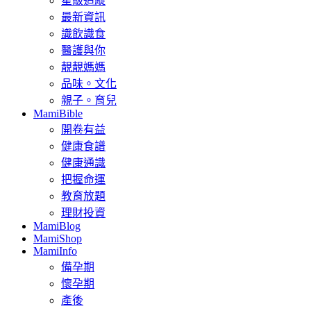
星級追縱
最新資訊
識飲識食
醫護與你
靚靚媽媽
品味。文化
親子。育兒
MamiBible
開卷有益
健康食譜
健康通識
把握命運
教育放題
理財投資
MamiBlog
MamiShop
MamiInfo
備孕期
懷孕期
產後