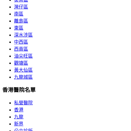
灣仔區
南區
離島區
東區
深水涉區
中西區
西貢區
油尖旺區
觀塘區
黃大仙區
九龍城區
香港醫院名單
私營醫院
香港
九龍
新界
公立診所