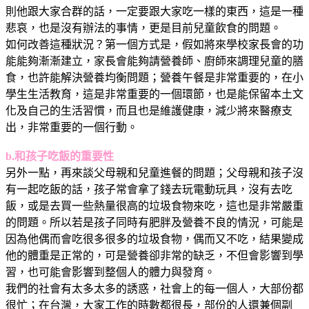
則他跟大家合群的話，一定要跟大家吃一樣的東西，這是一種
悲哀，也是沒有辦法的事情，更是目前兒童飲食的問題。
如何改善這種狀況？第一個方式是，假如將來學校家長會的功
能能夠漸漸建立，家長會能夠請營養師、廚師來調理兒童的膳
食，也許能解決營養均衡問題；營養午餐是非常重要的，在小
學生生活教育，這是非常重要的一個環節，也是能保留本土文
化及自己的生活習慣，而且也是維護健康，減少將來醫療支
出，非常重要的一個行動。
b.和孩子吃飯的重要性
另外一點，再來談父母親和兒童進餐的問題；父母親和孩子沒
有一起吃飯的話，孩子常會拿了錢去玩電動玩具，沒有去吃
飯，或是去買一些熱量很高的垃圾食物來吃，這也是非常嚴重
的問題。所以若是孩子同時有肥胖及營養不良的情況，可能是
因為他偶而會吃很多很多的垃圾食物，偶而又不吃，結果變成
他的體重是正常的，可是營養卻非常的缺乏，不但會影響到學
習，也可能會影響到整個人的體力與發育。
我們的社會有太多太多的誘惑，社會上的每一個人，大部份都
很忙；在台灣，大家工作的時數都很長，部份的人還兼個副