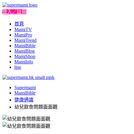
登入／註冊
首頁
MamiTV
MamiPro
MamiTrend
MamiBible
MamiBlog
MamiShop
MamiInfo
line
Supermami
MamiBible
健康通識
幼兒飲食問題面面觀