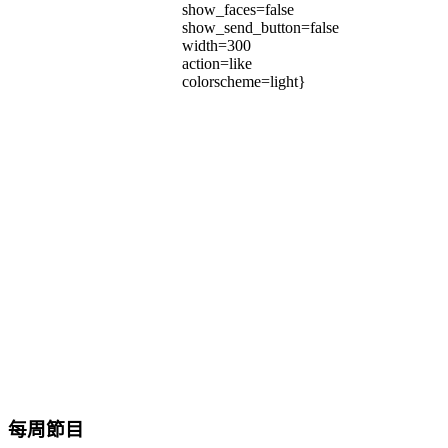
show_faces=false
show_send_button=false
width=300
action=like
colorscheme=light}
每周節目