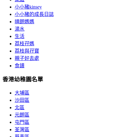
小小豬kinsey
小小豬的成長日誌
晴朗媽媽
湯水
生活
荔枝孖媽
荔枝與孖寶
親子好去處
食譜
香港幼稚園名單
大埔區
沙田區
北區
元朗區
屯門區
荃灣區
葵青區