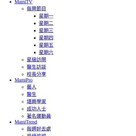
MamiTV
每周節目
星期一
星期二
星期三
星期四
星期五
星期六
星級訪問
醫生訪談
校長分享
MamiPro
藝人
醫生
堪輿學家
成功人士
著名運動員
MamiTrend
每週好去處