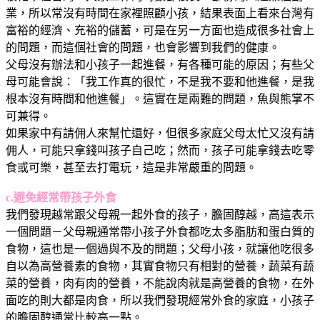
業，所以常沒有時間在家裡照顧小孩，結果表面上看來台灣有
富裕的經濟、充裕的儲蓄，可是在另一方面也造成很多社會上
的問題，而這個社會的問題，也會影響到我們的健康。
父母沒有辦法和小孩子一起進餐，有各種可能的原因；有些父
母可能會說：「我工作真的很忙，不是我不要和他進餐，是我
根本沒有時間和他進餐」。這實在是兩難的問題，魚與熊掌不
可兼得。
如果家中有請佣人來幫忙還好，但很多家庭父母太忙又沒有請
佣人，可能只拿錢叫孩子自己吃；然而，孩子可能拿錢去吃零
食或可樂，甚至去打電玩，這是非常嚴重的問題。
c.避免經常帶孩子外食
我們發現越常跟父母親一起外食的孩子，膽固醇越，高這表示
一個問題－父母親通常帶小孩子外食都吃太多脂肪和蛋白質的
食物，這也是一個過與不及的問題；父母小孩，就讓他吃很多
自以為高營養素的食物，其實食物只有相對的營養，蔬菜有蔬
菜的營養，肉有肉的營養，不能說肉就是高營養的食物，在外
面吃的則大都是肉食，所以我們發現經常外食的家庭，小孩子
的膽固醇通常比較高一點。