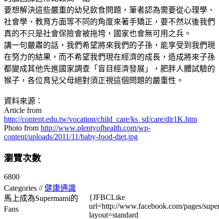
要想解決這些嚴重的幼兒飲食問題，筆者認為需要從心理學、
社會學、教育方面等不同的角度來著手矯正，要不然以後我們
真的不只是社會保險會被拖垮，國家也會無可用之兵。
講一句嚴肅的話，我們希望將來我們的子孫，能享受到我們現
在努力的結果，而不希望我們現在經濟的成長，造成將來子孫
都變成其他先進國家調查「盲目經濟發展」，肥胖人體試驗的
猴子，各位育兒父母絕對須正視這個問題的嚴重性。
資料來源：
Article from
http://content.edu.tw/vocation/child_care/ks_sd/care/dir1K.htm
Photo from
http://www.plentyofhealth.com/wp-
content/uploads/2011/11/baby-food-diet.jpg
瀏覽次數
6800
Categories //
健康通識
{JFBCLike
馬上成為Supermami的
url=http://www.facebook.com/pages/su
Fans
layout=standard