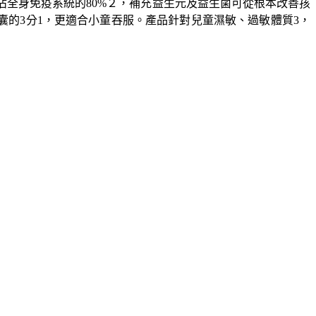
全身免疫系統的80%２，補充益生元及益生菌可從根本改善孩
般膠囊的3分1，更適合小童吞服。產品針對兒童濕敏、過敏體質3，