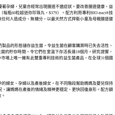
擾著孕婦，兒童亦經常出現腸道不適症狀。要改善腸道健康，益
瓶60粒超迷你珍珠丸，$379）。配方利用專利BIO-tract®技
天然，無任何人造成分、無糖分，以最天然方式捍衛小童及母親腸道健
奶製品的形態儲存益生菌，令益生菌在顧客購買時已失去活性，
長了益生菌的貯存時間，令它們在室溫下存活長達18個月。研究證實，
，屬現今市場上唯一擁有此雙重專利技術的益生菌產品，在全球31個國
備懷孕的婦女、孕婦以及產後婦女，在不同階段幫助媽媽及嬰兒保持
況，讓媽媽在產後的情緒及精神更穩定、更快回復身形。配方額
收。