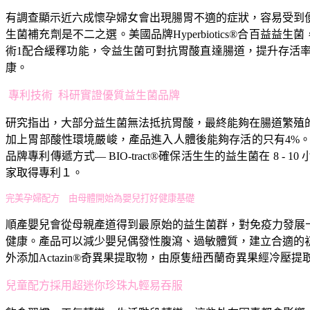
有調查顯示近六成懷孕婦女會出現腸胃不適的症狀，容易受到
生菌補充劑是不二之選。美國品牌Hyperbiotics®合百益益生
術1配合緩釋功能，令益生菌可對抗胃酸直達腸道，提升存活率高達
康。
專利技術 科研實證優質益生菌品牌
研究指出，大部分益生菌無法抵抗胃酸，最終能夠在腸道繁殖
加上胃部酸性環境嚴峻，產品進入人體後能夠存活的只有4%。Hyp
品牌專利傳遞方式— BIO-tract®確保活生生的益生菌在 
家取得專利１。
完美孕婦配方 由母體開始為嬰兒打好健康基礎
順產嬰兒會從母親產道得到最原始的益生菌群，對免疫力發展十分
健康。產品可以減少嬰兒偶發性腹瀉、過敏體質，建立合適的
外添加Actazin®奇異果提取物，由原隻紐西蘭奇異果經冷
兒童配方採用超迷你珍珠丸輕易吞服