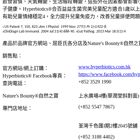
飲食習慣、天氣轉變、生活階段轉變，這些外在因素都會影響
子健康。Hyperbiotics®合百益益生菌完美兒童配方適
有助兒童情緒穩定4，全力提升兒童免疫力，改善兒童排便問
US Patent 7, 150, 623
Am J Physiol.
1999 Nov; 277(5 Pt 1):G922-8,
1
2
ClinDiagn Lab Immunol.
2004 Jul;11(4):686-90.
Gut Pathog.
2013 Mar 16;5(1):4
3
4
產品於品牌官方網站、屈臣氏各分店及Nature's Bounty®自
銷售點：
www.hyperbiotics.com.hk
官方網站/網上訂購：
https://www.facebook.com/hyp
Hyperbiotics® Facebook專頁：
+852 3529 1990
查詢電話：
Nature's Bounty®自然之寶
上水廣場4樓(華潤堂斜對面)
(+852 5547 7867)
專門店地址：
荃灣千色匯I期2樓2045號舖
(+852 3188 4402)