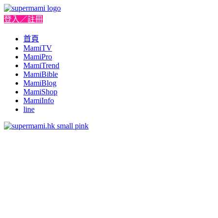
登入／註冊
首頁
MamiTV
MamiPro
MamiTrend
MamiBible
MamiBlog
MamiShop
MamiInfo
line