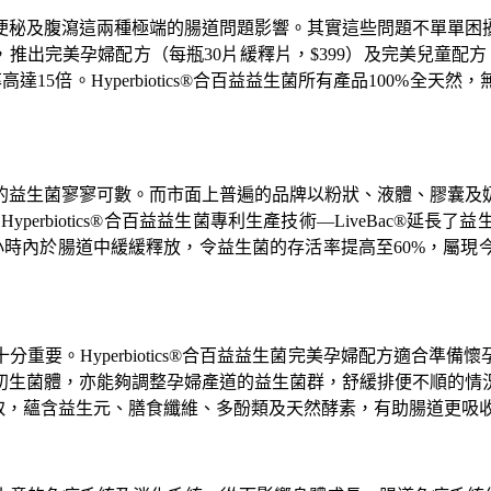
便秘及腹瀉這兩種極端的腸道問題影響。其實這些問題不單單困
菌，推出完美孕婦配方（每瓶30片緩釋片，$399）及完美兒童配方（每
15倍。Hyperbiotics®合百益益生菌所有產品100%全
的益生菌寥寥可數。而市面上普遍的品牌以粉狀、液體、膠囊及
erbiotics®合百益益生菌專利生產技術—LiveBac®延
8 - 10 小時內於腸道中緩緩釋放，令益生菌的存活率提高至60%
重要。Hyperbiotics®合百益益生菌完美孕婦配方適合準
初生菌體，亦能夠調整孕婦產道的益生菌群，舒緩排便不順的情
壓提取，蘊含益生元、膳食纖維、多酚類及天然酵素，有助腸道更吸