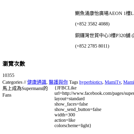
鰂魚涌康怡廣場AEON 1樓L
(+852 3582 4088)
銅鑼灣世貿中心3樓P320舖 (
(+852 2785 8011)
瀏覽次數
10355
Categories //
健康通識
,
醫護與你
Tags
hyperbiotics
,
MamiTv
,
Mami
{JFBCLike
馬上成為Supermami的
url=http://www.facebook.com/pages/su
Fans
layout=standard
show_faces=false
show_send_button=false
width=300
action=like
colorscheme=light}