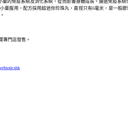
小童的免疫系統及消化系統，從而影響身體成長。腸道免疫系統佔
合1歲以上小童服用，配方採用超迷你珍珠丸，直徑只有6毫米，是一
題。
然之寶專門店發售。
erbioticshk