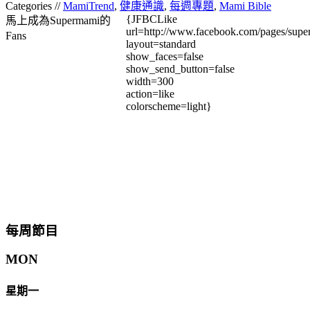
Categories //
MamiTrend
,
健康通識
,
每週專題
,
Mami Bible
{JFBCLike
馬上成為Supermami的
url=http://www.facebook.com/pages/su
Fans
layout=standard
show_faces=false
show_send_button=false
width=300
action=like
colorscheme=light}
每周節目
MON
星期一