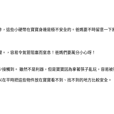
件，這些小硬幣在寶寶身邊是極不安全的。爸媽要不時留意一下
裡。，容易令氣管阻塞而窒息！爸媽們要萬分小心呀！
少接觸到。 雖然不是利器，但是寶寶因為拿著筷子亂玩，容易被
以在平時把這些物件放在寶寶看不到、找不到的地方比較安全。