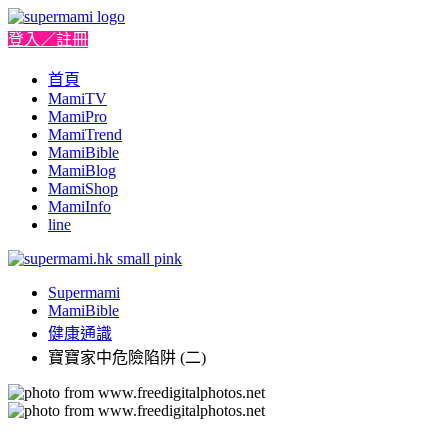
登入／註冊
首頁
MamiTV
MamiPro
MamiTrend
MamiBible
MamiBlog
MamiShop
MamiInfo
line
Supermami
MamiBible
健康通識
寶寶家中危險陷阱 (二)