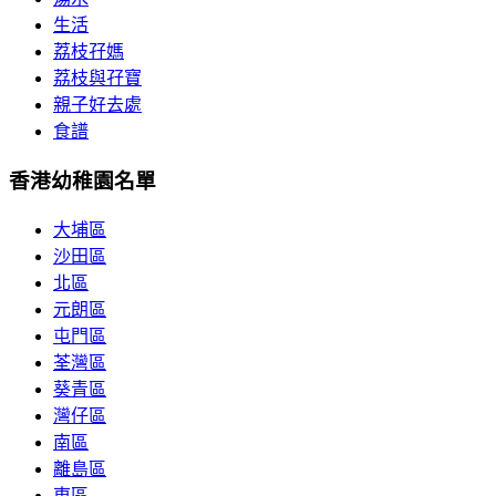
生活
荔枝孖媽
荔枝與孖寶
親子好去處
食譜
香港幼稚園名單
大埔區
沙田區
北區
元朗區
屯門區
荃灣區
葵青區
灣仔區
南區
離島區
東區