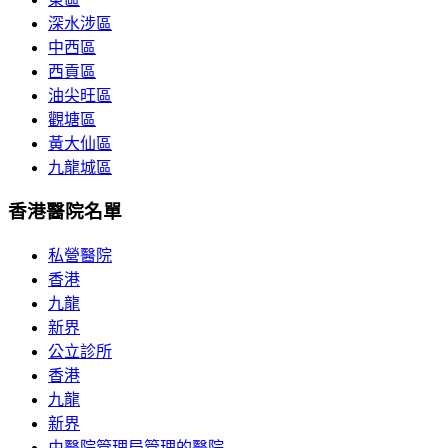
深水涉區
中西區
西貢區
油尖旺區
觀塘區
黃大仙區
九龍城區
香港醫院名單
私營醫院
香港
九龍
新界
公立診所
香港
九龍
新界
由醫院管理局管理的醫院