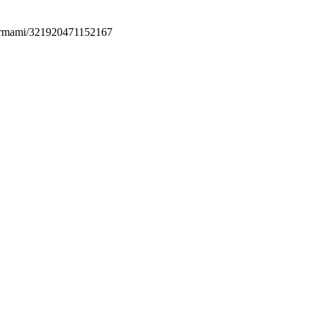
permami/321920471152167