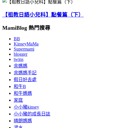
【祖教日語小兒科】點餐篇（下）
MamiBlog 熱門搜尋
BB
KinseyMaMa
Supermami
blogger
twins
余媽媽
余媽媽手記
假日好去處
和牛B
和牛媽媽
家庭
小小豬kinsey
小小豬的成長日誌
晴朗媽媽
湯水