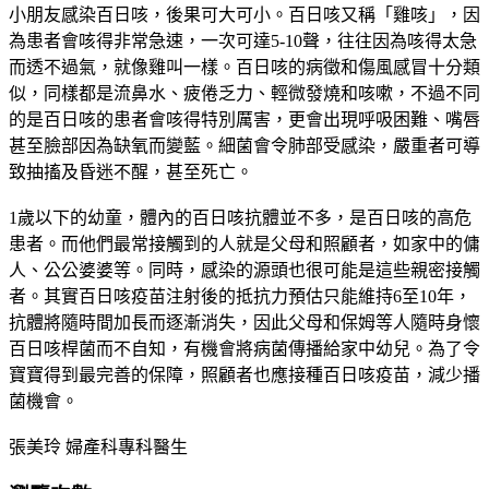
小朋友感染百日咳，後果可大可小。百日咳又稱「雞咳」，因
為患者會咳得非常急速，一次可達5-10聲，往往因為咳得太急
而透不過氣，就像雞叫一樣。百日咳的病徵和傷風感冒十分類
似，同樣都是流鼻水、疲倦乏力、輕微發燒和咳嗽，不過不同
的是百日咳的患者會咳得特別厲害，更會出現呼吸困難、嘴唇
甚至臉部因為缺氧而變藍。細菌會令肺部受感染，嚴重者可導
致抽搐及昏迷不醒，甚至死亡。
1歲以下的幼童，體內的百日咳抗體並不多，是百日咳的高危
患者。而他們最常接觸到的人就是父母和照顧者，如家中的傭
人、公公婆婆等。同時，感染的源頭也很可能是這些親密接觸
者。其實百日咳疫苗注射後的抵抗力預估只能維持
6至10年
，
抗體將隨時間加長而逐漸消失，因此父母和保姆等人隨時身懷
百日咳桿菌而不自知，有機會將病菌傳播給家中幼兒。為了令
寶寶得到最完善的保障，照顧者也應接種百日咳疫苗，減少播
菌機會。
張美玲 婦產科專科醫生