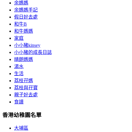
余媽媽
余媽媽手記
假日好去處
和牛B
和牛媽媽
家庭
小小豬kinsey
小小豬的成長日誌
晴朗媽媽
湯水
生活
荔枝孖媽
荔枝與孖寶
親子好去處
食譜
香港幼稚園名單
大埔區