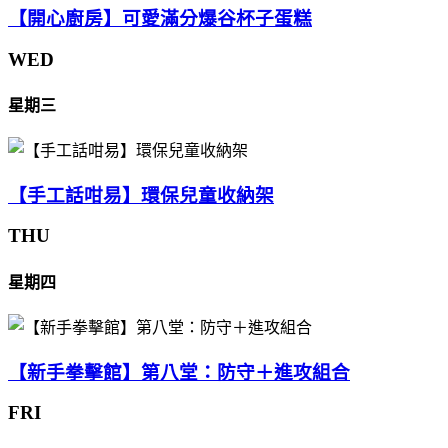
【開心廚房】可愛滿分爆谷杯子蛋糕
WED
星期三
【手工話咁易】環保兒童收納架
THU
星期四
【新手拳擊館】第八堂：防守＋進攻組合
FRI