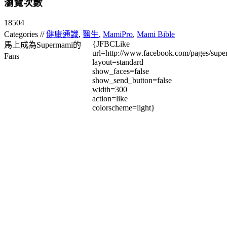
瀏覽次數
18504
Categories //
健康通識
,
醫生
,
MamiPro
,
Mami Bible
{JFBCLike
馬上成為Supermami的
url=http://www.facebook.com/pages/su
Fans
layout=standard
show_faces=false
show_send_button=false
width=300
action=like
colorscheme=light}