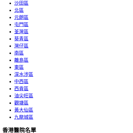
沙田區
北區
元朗區
屯門區
荃灣區
葵青區
灣仔區
南區
離島區
東區
深水涉區
中西區
西貢區
油尖旺區
觀塘區
黃大仙區
九龍城區
香港醫院名單