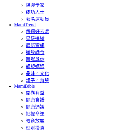
堪輿學家
成功人士
著名運動員
MamiTrend
每週好去處
星級追縱
最新資訊
識飲識食
醫護與你
靚靚媽媽
品味。文化
親子。育兒
MamiBible
開卷有益
健康食譜
健康通識
把握命運
教育放題
理財投資