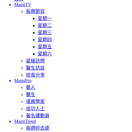
MamiTV
每周節目
星期一
星期二
星期三
星期四
星期五
星期六
星級訪問
醫生訪談
校長分享
MamiPro
藝人
醫生
堪輿學家
成功人士
著名運動員
MamiTrend
每週好去處