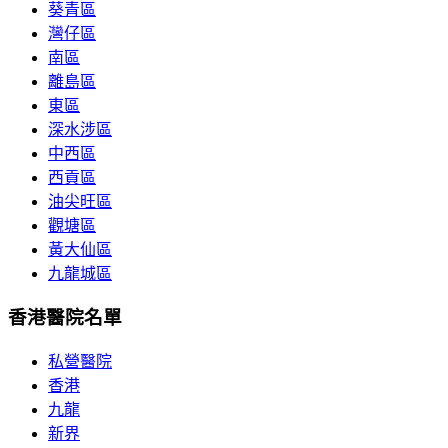
葵青區
灣仔區
南區
離島區
東區
深水涉區
中西區
西貢區
油尖旺區
觀塘區
黃大仙區
九龍城區
香港醫院名單
私營醫院
香港
九龍
新界