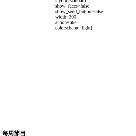
layout=standard
show_faces=false
show_send_button=false
width=300
action=like
colorscheme=light}
每周節目