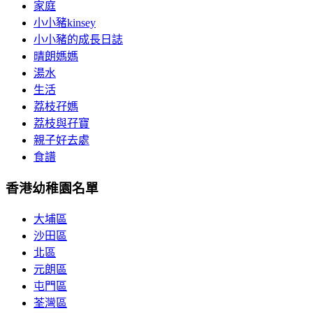
家庭
小小豬kinsey
小小豬的成長日誌
晴朗媽媽
湯水
生活
荔枝孖媽
荔枝與孖寶
親子好去處
食譜
香港幼稚園名單
大埔區
沙田區
北區
元朗區
屯門區
荃灣區