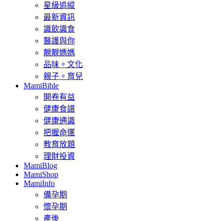
星級追縱
最新資訊
識飲識食
醫護與你
靚靚媽媽
品味。文化
親子。育兒
MamiBible
開卷有益
健康食譜
健康通識
把握命運
教育放題
理財投資
MamiBlog
MamiShop
MamiInfo
備孕期
懷孕期
產後