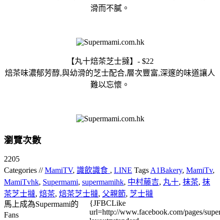
滑而不膩。
【丸十焙茶芝士撻】- $22
焙茶味濃郁芳醇,與幼滑的芝士配合,層次豐富,深邃的味道讓人
難以忘懷。
瀏覽次數
2205
Categories //
MamiTV
,
識飲識食
,
LINE
Tags
A1Bakery
,
MamiTv
,
MamiTvhk
,
Supermami
,
supermamihk
,
中村藤吉
,
丸十
,
抹茶
,
抹
茶芝士撻
,
焙茶
,
焙茶芝士撻
,
父親節
,
芝士撻
{JFBCLike
馬上成為Supermami的
url=http://www.facebook.com/pages/su
Fans