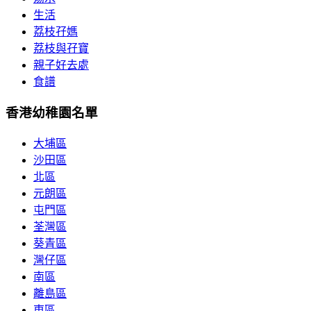
生活
荔枝孖媽
荔枝與孖寶
親子好去處
食譜
香港幼稚園名單
大埔區
沙田區
北區
元朗區
屯門區
荃灣區
葵青區
灣仔區
南區
離島區
東區