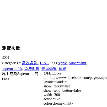
瀏覽次數
3051
Categories //
識飲識食
,
LINE
Tags
Apple
,
Supermami
,
supermamihk
,
免洗即食
,
樂淇蘋果
,
蘋果
{JFBCLike
馬上成為Supermami的
url=http://www.facebook.com/pages/su
Fans
layout=standard
show_faces=false
show_send_button=false
width=300
action=like
colorscheme=light}