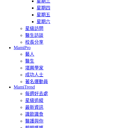
星期三
星期四
星期五
星期六
星級訪問
醫生訪談
校長分享
MamiPro
藝人
醫生
堪輿學家
成功人士
著名運動員
MamiTrend
每週好去處
星級追縱
最新資訊
識飲識食
醫護與你
靚靚媽媽