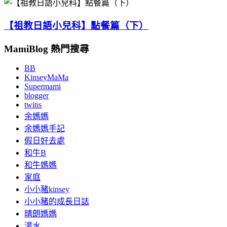
【祖教日語小兒科】點餐篇（下）
MamiBlog 熱門搜尋
BB
KinseyMaMa
Supermami
blogger
twins
余媽媽
余媽媽手記
假日好去處
和牛B
和牛媽媽
家庭
小小豬kinsey
小小豬的成長日誌
晴朗媽媽
湯水