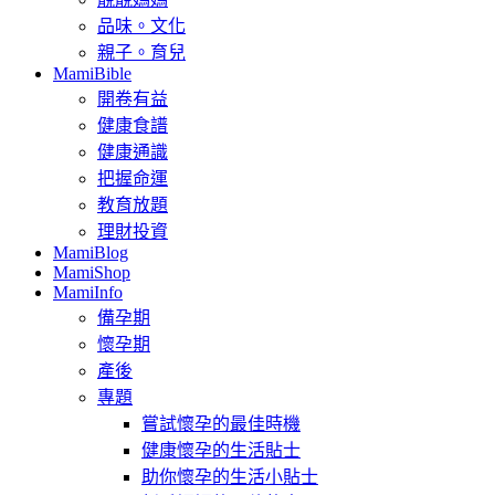
品味。文化
親子。育兒
MamiBible
開卷有益
健康食譜
健康通識
把握命運
教育放題
理財投資
MamiBlog
MamiShop
MamiInfo
備孕期
懷孕期
產後
專題
嘗試懷孕的最佳時機
健康懷孕的生活貼士
助你懷孕的生活小貼士