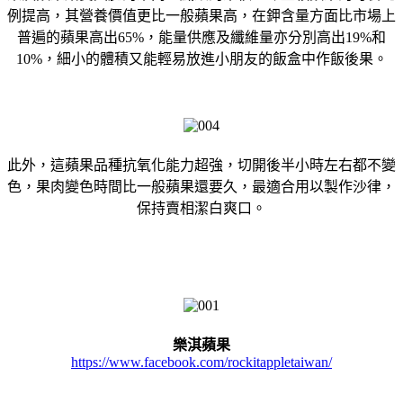
例提高，其營養價值更比一般蘋果高，在鉀含量方面比市場上
普遍的蘋果高出65%，能量供應及纖維量亦分別高出19%和
10%，細小的體積又能輕易放進小朋友的飯盒中作飯後果。
此外，這蘋果品種抗氧化能力超強，切開後半小時左右都不變
色，果肉變色時間比一般蘋果還要久，最適合用以製作沙律，
保持賣相潔白爽口。
樂淇蘋果
https://www.facebook.com/rockitappletaiwan/