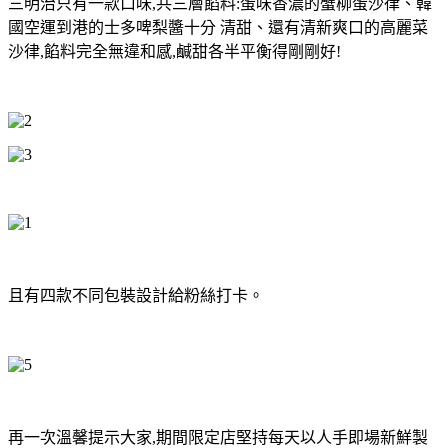
三明治只有一款口味
,
共三層餡料
:
蛋味香濃的蟹柳蛋沙律、韓
國空運到港的士多啤梨醬十分
清甜、還有清新爽口的高麗菜
沙律
,
餡料完全無違和感
,
鹹甜各半平衡得剛剛好
!
且有四款不同包裝設計給粉絲打卡。
再一次溫馨提示大家
,
期間限定店堅持每天以人手即場新鮮製