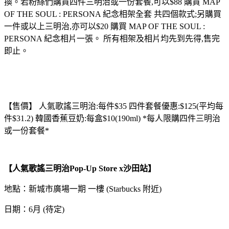
換。若粉絲們購買四件三明治或一份套餐
,
可以
$88
購買
MAP
OF THE SOUL : PERSONA
紀念相架全套
共四個款式
;
另購買
一件或以上三明治
,
亦可以
$20
購買
MAP OF THE SOUL :
PERSONA
紀念相片一張。
所有相架及相片均先到先得
,
售完
即止。
【售價】 人氣歌謠三明治:每件$35 四件套餐優惠:$125(平均每
件$31.2) 韓國香蕉豆奶:每盒$10(190ml) *每人限購四件三明治
或一份套餐*
【人氣歌謠三明治
Pop-Up Store x
沙田站】
地點：新城市廣場一期 一樓 (Starbucks 附近)
日期：6月 (待定)