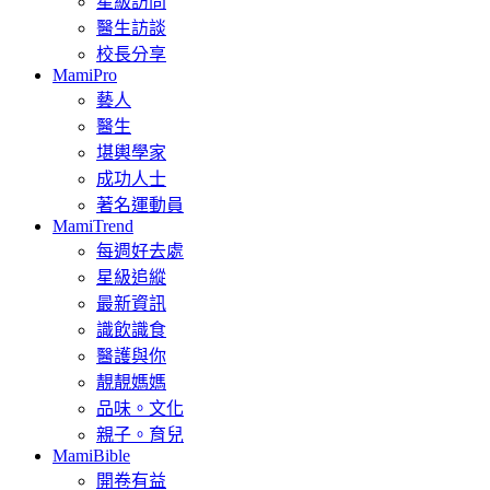
星級訪問
醫生訪談
校長分享
MamiPro
藝人
醫生
堪輿學家
成功人士
著名運動員
MamiTrend
每週好去處
星級追縱
最新資訊
識飲識食
醫護與你
靚靚媽媽
品味。文化
親子。育兒
MamiBible
開卷有益