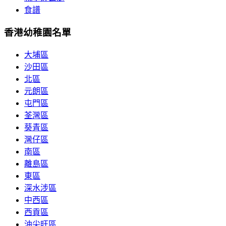
食譜
香港幼稚園名單
大埔區
沙田區
北區
元朗區
屯門區
荃灣區
葵青區
灣仔區
南區
離島區
東區
深水涉區
中西區
西貢區
油尖旺區