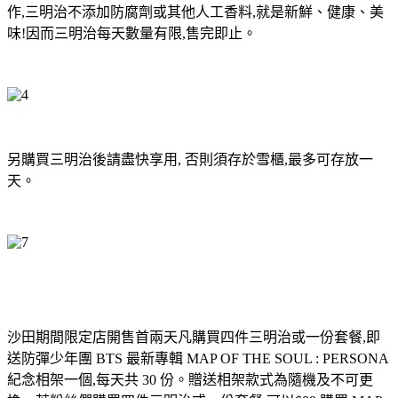
作
,
三明治不添加防腐劑或其他人工香料
,
就是新鮮、健康、美
味
!
因而三明治每天數量有限
,
售完即止。
另購買三明治後請盡快享用
,
否則須存於雪櫃
,
最多可存放一
天。
沙田期間限定店開售首兩天凡購買四件三明治或一份套餐
,
即
送防彈少年團
BTS
最新專輯
MAP OF THE SOUL : PERSONA
紀念相架一個
,
每天共
30
份。贈送相架款式為隨機及不可更