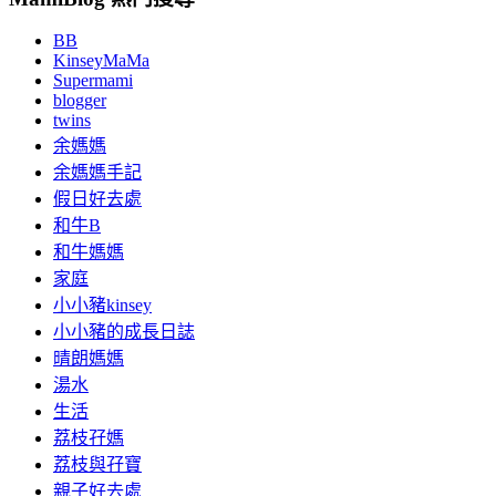
BB
KinseyMaMa
Supermami
blogger
twins
余媽媽
余媽媽手記
假日好去處
和牛B
和牛媽媽
家庭
小小豬kinsey
小小豬的成長日誌
晴朗媽媽
湯水
生活
荔枝孖媽
荔枝與孖寶
親子好去處