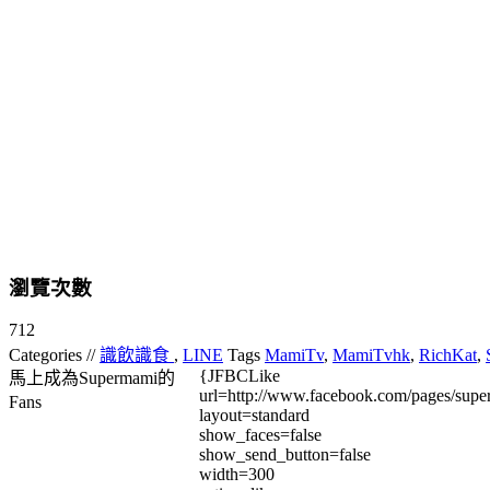
瀏覽次數
712
Categories //
識飲識食
,
LINE
Tags
MamiTv
,
MamiTvhk
,
RichKat
,
{JFBCLike
馬上成為Supermami的
url=http://www.facebook.com/pages/su
Fans
layout=standard
show_faces=false
show_send_button=false
width=300