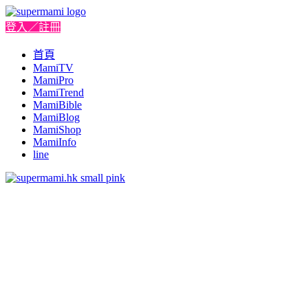
登入／註冊
首頁
MamiTV
MamiPro
MamiTrend
MamiBible
MamiBlog
MamiShop
MamiInfo
line