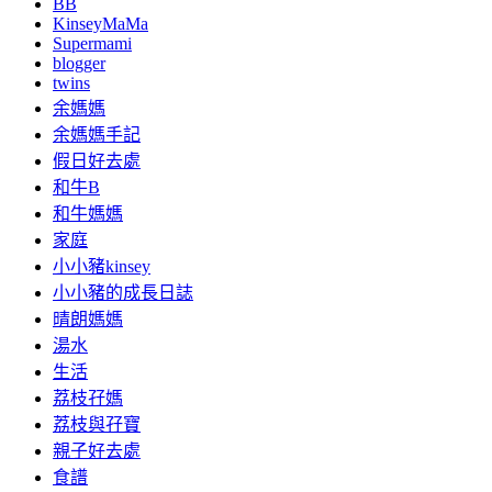
BB
KinseyMaMa
Supermami
blogger
twins
余媽媽
余媽媽手記
假日好去處
和牛B
和牛媽媽
家庭
小小豬kinsey
小小豬的成長日誌
晴朗媽媽
湯水
生活
荔枝孖媽
荔枝與孖寶
親子好去處
食譜