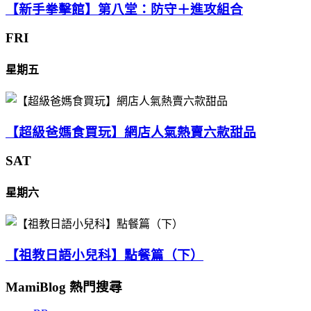
【新手拳擊館】第八堂：防守＋進攻組合
FRI
星期五
【超級爸媽食買玩】網店人氣熱賣六款甜品
SAT
星期六
【祖教日語小兒科】點餐篇（下）
MamiBlog 熱門搜尋