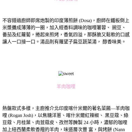
不容錯過廚師即席炮製的印度薄煎餅 (Dosa)，廚師在鐵板倒上
米漿攤成薄薄的一圈，加入經香料調味的咖哩薯蓉、 豌豆、
番茄及紅蘿蔔，捲起來煎烤，香氣四溢，那酥脆又鬆軟的口感
讓人一口接一口。湯品則有羅望子扁豆蔬菜湯， 醇香味美。
羊肉咖哩
熱盤款式多樣，主廚推介北印度喀什米爾的著名菜餚—羊肉咖
哩 (Rogan Josh)，以焦糖洋蔥、喀什米爾紅辣椒、 黑豆蔻、綠
豆蔻、月桂葉、肉荳蔻皮、孜然等醃製 24 小時，濃郁的咖哩
加上紐西蘭柔軟香羶的羊肉，味道層次豐 富，與烤餅 (Nann