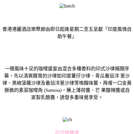
香港港麗酒店樂聚廊由即日起逢星期二至五呈獻「
印度風情自
助午餐」
一頓風味十足的咖哩盛宴由混合多種香料的印式沙律揭開序
幕，先以清爽醒胃的沙律如印度薯仔沙律、青瓜番茄洋 蔥沙
律、黑椒菠蘿沙律及番茄洋蔥沙律等喚醒味蕾，再嚐一口金黃
酥脆的素菜咖哩角 (Samosa)，蘸上薄荷醬、芒 果酸辣醬或自
家製乳酪醬，誘發多重味覺享受。
印式烤雞塊