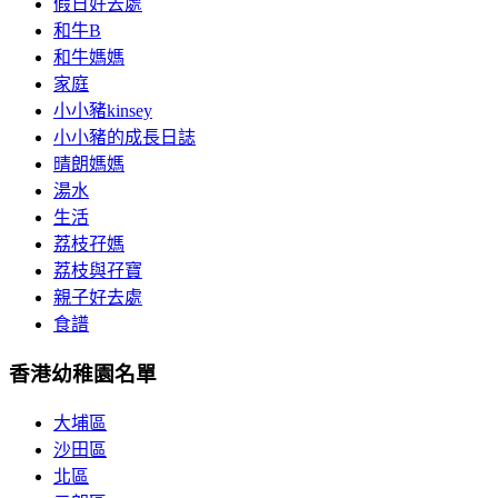
假日好去處
和牛B
和牛媽媽
家庭
小小豬kinsey
小小豬的成長日誌
晴朗媽媽
湯水
生活
荔枝孖媽
荔枝與孖寶
親子好去處
食譜
香港幼稚園名單
大埔區
沙田區
北區