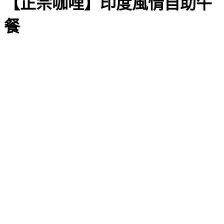
【正宗咖哩】印度風情自助午
餐