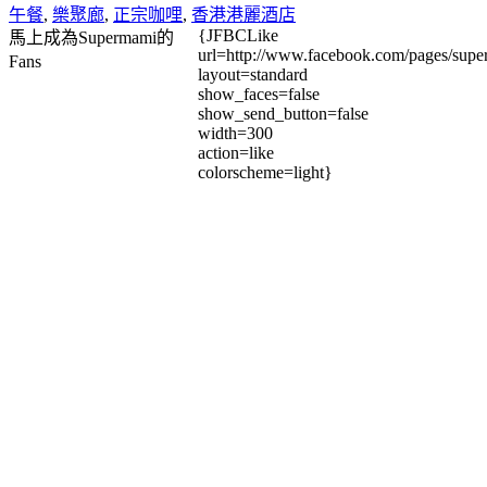
午餐
,
樂聚廊
,
正宗咖哩
,
香港港麗酒店
{JFBCLike
馬上成為Supermami的
url=http://www.facebook.com/pages/su
Fans
layout=standard
show_faces=false
show_send_button=false
width=300
action=like
colorscheme=light}