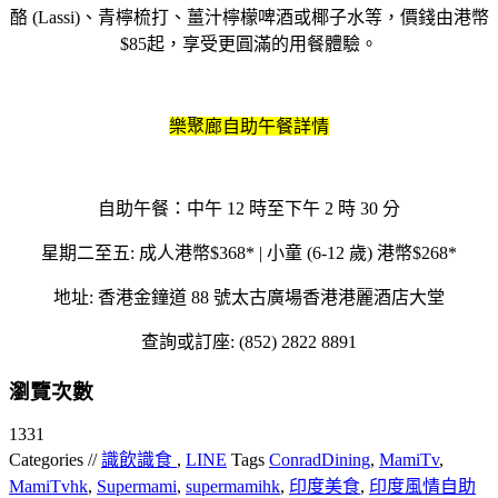
酪
(Lassi)
、青檸梳打、薑汁檸檬啤酒或椰子水等，價錢由港幣
$85
起，享受更圓滿的用餐體驗。
樂聚廊自助午餐詳情
自助午餐：中午 12 時至下午 2 時 30 分
星期二至五: 成人港幣$368* | 小童 (6-12 歲) 港幣$268*
地址: 香港金鐘道 88 號太古廣場香港港麗酒店大堂
查詢或訂座: (852) 2822 8891
瀏覽次數
1331
Categories //
識飲識食
,
LINE
Tags
ConradDining
,
MamiTv
,
MamiTvhk
,
Supermami
,
supermamihk
,
印度美食
,
印度風情自助