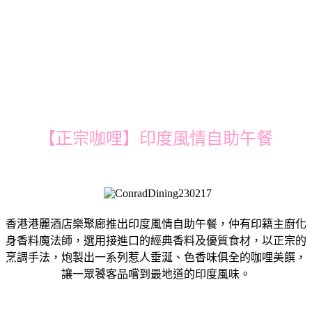
【正宗咖哩】印度風情自助午餐
香港港麗酒店樂聚廊推出印度風情自助午餐，仲有印籍主廚化
身香料魔法師，選用接進口的經典香料及優質食材，以正宗的
烹調手法，炮製出一系列惹人垂涎、色香味俱全的咖哩美饌，
讓一眾饕客品嚐到最地道的印度風味。