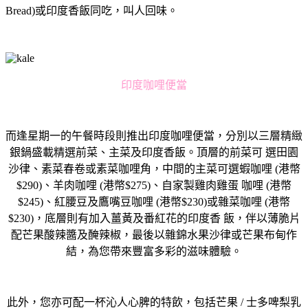
Bread)或印度香飯同吃，叫人回味。
印度咖哩便當
而逢星期一的午餐時段則推出印度咖哩便當，分別以三層精緻
銀鍋盛載精選前菜、主菜及印度香飯。頂層的前菜可 選田園
沙律、素菜春卷或素菜咖哩角，中間的主菜可選蝦咖哩 (港幣
$290)、羊肉咖哩 (港幣$275)、自家製雞肉雞蛋 咖哩 (港幣
$245)、紅腰豆及鷹嘴豆咖哩 (港幣$230)或雜菜咖哩 (港幣
$230)，底層則有加入薑黃及番紅花的印度香 飯，伴以薄脆片
配芒果酸辣醬及醃辣椒，最後以雜錦水果沙律或芒果布甸作
結，為您帶來豐富多彩的滋味體驗。
此外，您亦可配一杯沁人心脾的特飲，包括芒果
/
士多啤梨乳