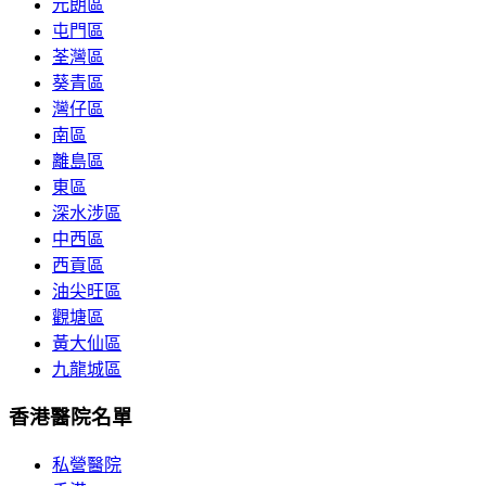
元朗區
屯門區
荃灣區
葵青區
灣仔區
南區
離島區
東區
深水涉區
中西區
西貢區
油尖旺區
觀塘區
黃大仙區
九龍城區
香港醫院名單
私營醫院