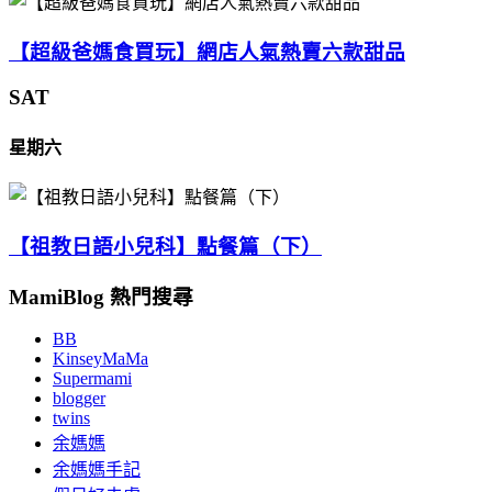
【超級爸媽食買玩】網店人氣熱賣六款甜品
SAT
星期六
【祖教日語小兒科】點餐篇（下）
MamiBlog 熱門搜尋
BB
KinseyMaMa
Supermami
blogger
twins
余媽媽
余媽媽手記