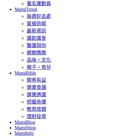
著名運動員
MamiTrend
每週好去處
星級追縱
最新資訊
識飲識食
醫護與你
靚靚媽媽
品味。文化
親子。育兒
MamiBible
開卷有益
健康食譜
健康通識
把握命運
教育放題
理財投資
MamiBlog
MamiShop
MamiInfo